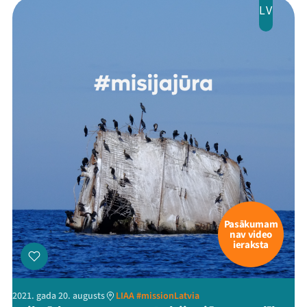
LV
Pasākumam
nav video
ieraksta
2021. gada 20. augusts
LIAA #missionLatvia