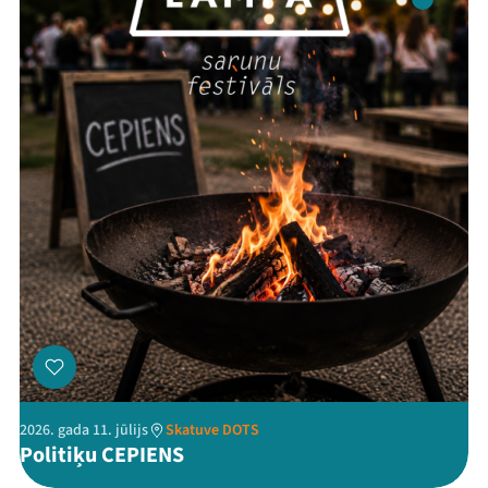
Festivāls
Programma
Arhīvs
Viņi bija LAMPĀ 2026
Jaunumi
Ziedo
Veikals
Kontakti
2026. gada 11. jūlijs
Skatuve DOTS
Politiķu CEPIENS