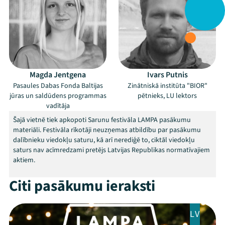
Magda Jentgena
Ivars Putnis
Pasaules Dabas Fonda Baltijas
Zinātniskā institūta "BIOR"
jūras un saldūdens programmas
pētnieks, LU lektors
vadītāja
Šajā vietnē tiek apkopoti Sarunu festivāla LAMPA pasākumu
materiāli. Festivāla rīkotāji neuzņemas atbildību par pasākumu
dalībnieku viedokļu saturu, kā arī nerediģē to, ciktāl viedokļu
saturs nav acīmredzami pretējs Latvijas Republikas normatīvajiem
aktiem.
Citi pasākumu ieraksti
Mana programma
LV