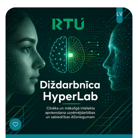
LV
Threads
Facebook
Youtube
X
Instagram
Flick
TikTok