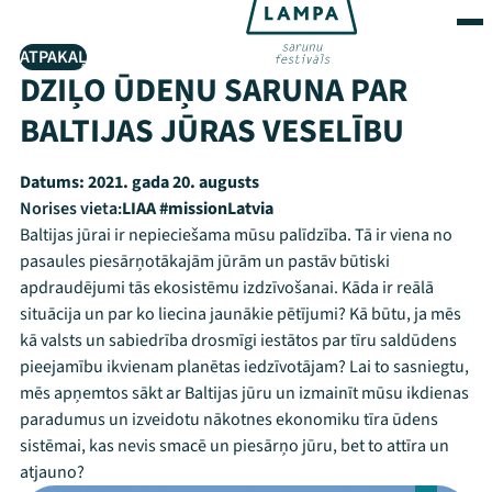
ATPAKAĻ
DZIĻO ŪDEŅU SARUNA PAR
BALTIJAS JŪRAS VESELĪBU
Datums:
2021. gada 20. augusts
Norises vieta:
LIAA #missionLatvia
Baltijas jūrai ir nepieciešama mūsu palīdzība. Tā ir viena no
pasaules piesārņotākajām jūrām un pastāv būtiski
apdraudējumi tās ekosistēmu izdzīvošanai. Kāda ir reālā
situācija un par ko liecina jaunākie pētījumi? Kā būtu, ja mēs
kā valsts un sabiedrība drosmīgi iestātos par tīru saldūdens
pieejamību ikvienam planētas iedzīvotājam? Lai to sasniegtu,
mēs apņemtos sākt ar Baltijas jūru un izmainīt mūsu ikdienas
paradumus un izveidotu nākotnes ekonomiku tīra ūdens
sistēmai, kas nevis smacē un piesārņo jūru, bet to attīra un
atjauno?