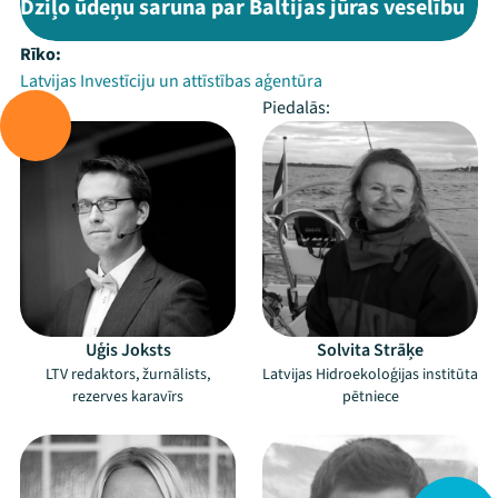
Dziļo ūdeņu saruna par Baltijas jūras veselību
Rīko:
Latvijas Investīciju un attīstības aģentūra
Vada:
Piedalās:
Uģis Joksts
Solvita Strāķe
LTV redaktors, žurnālists,
Latvijas Hidroekoloģijas institūta
rezerves karavīrs
pētniece