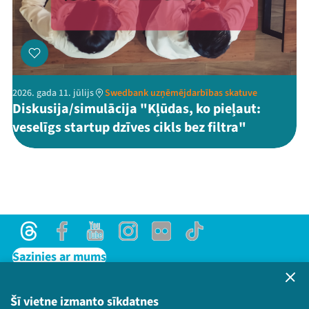
2026. gada 11. jūlijs
Swedbank uzņēmējdarbības skatuve
Diskusija/simulācija "Kļūdas, ko pieļaut:
veselīgs startup dzīves cikls bez filtra"
Threads
Facebook
Youtube
Instagram
Flick
TikTok
Sazinies ar mums
Privātuma politika
Lietošanas noteikumi un sīkdatņu politika
Šī vietne izmanto sīkdatnes