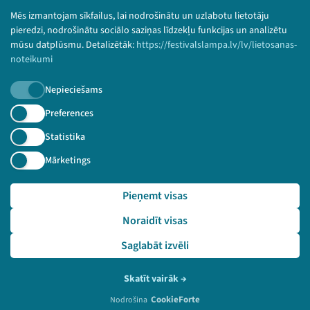
Bērnu aizsardzības politika
Mēs izmantojam sīkfailus, lai nodrošinātu un uzlabotu lietotāju
© 2026 Sarunu festivāls LAMPA Visas tiesības
pieredzi, nodrošinātu sociālo saziņas līdzekļu funkcijas un analizētu
paturētas.
mūsu datplūsmu. Detalizētāk:
https://festivalslampa.lv/lv/lietosanas-
noteikumi
Nepieciešams
Piesakies jaunumiem!
Preferences
Statistika
Nepalaid garām aktuālāko informāciju!
Mārketings
Pieņemt visas
Pieteikties
Noraidīt visas
🔗 https://festivalslampa.lv/lv/video-arhivs/1718
Saglabāt izvēli
Skatīt vairāk
→
CookieForte
Nodrošina