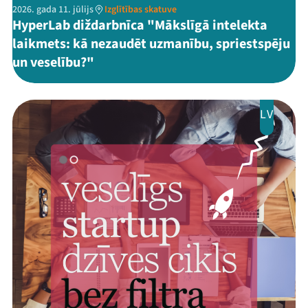
2026. gada 11. jūlijs
Izglītības skatuve
HyperLab diždarbnīca "Mākslīgā intelekta
laikmets: kā nezaudēt uzmanību, spriestspēju
un veselību?"
LV