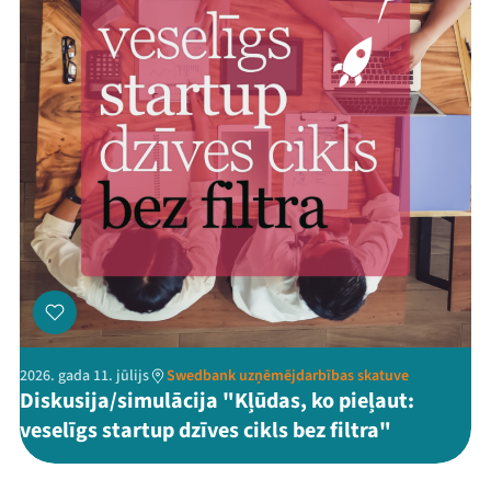
2026. gada 11. jūlijs
Swedbank uzņēmējdarbības skatuve
Diskusija/simulācija "Kļūdas, ko pieļaut:
veselīgs startup dzīves cikls bez filtra"