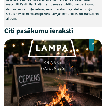
materiāli. Festivāla rīkotāji neuzņemas atbildību par pasākumu
dalībnieku viedokļu saturu, kā arī nerediģē to, ciktāl viedokļu
saturs nav acīmredzami pretējs Latvijas Republikas normatīvajiem
aktiem.
Mana programma
Citi pasākumu ieraksti
Festivāls
LV
Programma
Arhīvs
Viņi bija LAMPĀ 2026
Jaunumi
Ziedo
Veikals