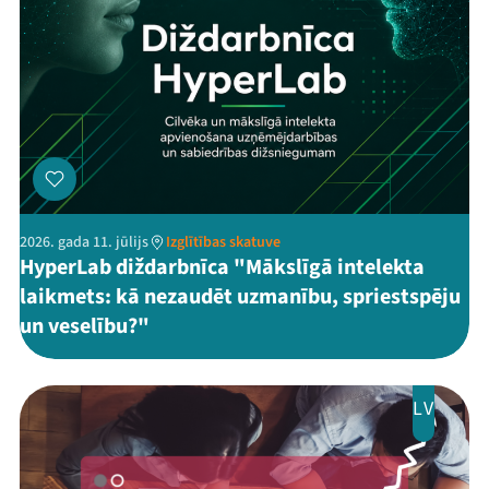
2026. gada 11. jūlijs
Izglītības skatuve
HyperLab diždarbnīca "Mākslīgā intelekta
laikmets: kā nezaudēt uzmanību, spriestspēju
un veselību?"
LV