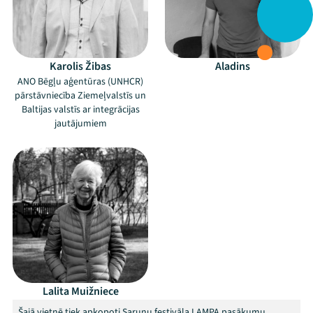
Karolis Žibas
Aladins
ANO Bēgļu aģentūras (UNHCR)
pārstāvniecība Ziemeļvalstīs un
Baltijas valstīs ar integrācijas
jautājumiem
Lalita Muižniece
Šajā vietnē tiek apkopoti Sarunu festivāla LAMPA pasākumu