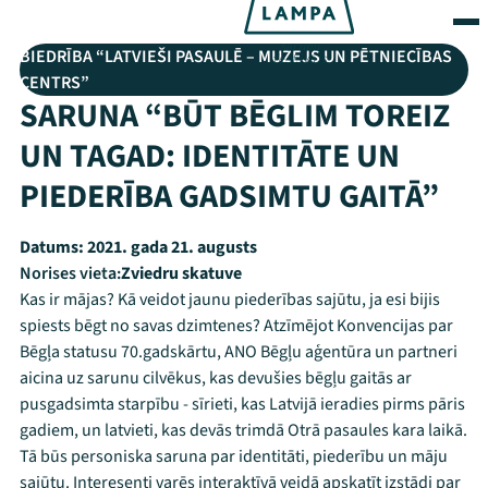
BIEDRĪBA “LATVIEŠI PASAULĒ – MUZEJS UN PĒTNIECĪBAS
CENTRS”
SARUNA “BŪT BĒGLIM TOREIZ
UN TAGAD: IDENTITĀTE UN
PIEDERĪBA GADSIMTU GAITĀ”
Datums:
2021. gada 21. augusts
Norises vieta:
Zviedru skatuve
Kas ir mājas? Kā veidot jaunu piederības sajūtu, ja esi bijis
spiests bēgt no savas dzimtenes? Atzīmējot Konvencijas par
Bēgļa statusu 70.gadskārtu, ANO Bēgļu aģentūra un partneri
aicina uz sarunu cilvēkus, kas devušies bēgļu gaitās ar
pusgadsimta starpību - sīrieti, kas Latvijā ieradies pirms pāris
gadiem, un latvieti, kas devās trimdā Otrā pasaules kara laikā.
Tā būs personiska saruna par identitāti, piederību un māju
sajūtu. Interesenti varēs interaktīvā veidā apskatīt izstādi par