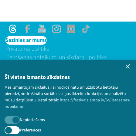
Threads
Facebook
Youtube
Instagram
Flick
TikTok
Sazinies ar mums
Privātuma politika
Lietošanas noteikumi un sīkdatņu politika
Bērnu aizsardzības politika
© 2026 Sarunu festivāls LAMPA Visas tiesības
Šī vietne izmanto sīkdatnes
paturētas.
Mēs izmantojam sīkfailus, lai nodrošinātu un uzlabotu lietotāju
pieredzi, nodrošinātu sociālo saziņas līdzekļu funkcijas un analizētu
mūsu datplūsmu. Detalizētāk:
https://festivalslampa.lv/lv/lietosanas-
noteikumi
Piesakies jaunumiem!
Nepieciešams
Nepalaid garām aktuālāko informāciju!
Preferences