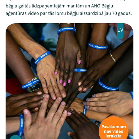
bēgļu gaitās līdzpaņemtajām mantām un ANO Bēgļu
aģentūras video par tās lomu bēgļu aizsardzībā jau 70 gadus.
LV
Pasākumam
nav video
ieraksta