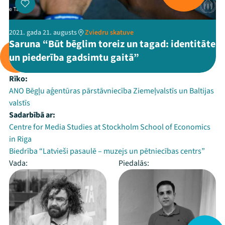
2021. gada 21. augusts
Zviedru skatuve
Saruna “Būt bēglim toreiz un tagad: identitāte
un piederība gadsimtu gaitā”
Rīko:
ANO Bēgļu aģentūras pārstāvniecība Ziemeļvalstīs un Baltijas
valstīs
Sadarbībā ar:
Centre for Media Studies at Stockholm School of Economics
in Riga
Biedrība “Latvieši pasaulē – muzejs un pētniecības centrs”
Vada:
Piedalās: