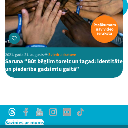
Pasākumam
nav video
ieraksta
Threads
Facebook
Youtube
X
Instagram
Flick
TikTok
2021. gada 21. augusts
Zviedru skatuve
Saruna “Būt bēglim toreiz un tagad: identitāte
un piederība gadsimtu gaitā”
Threads
Facebook
Youtube
Instagram
Flick
TikTok
Sazinies ar mums