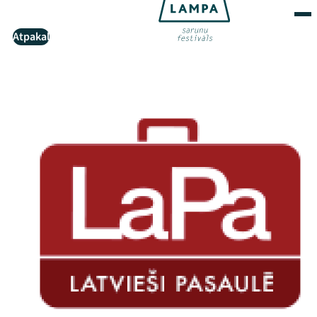
Atpakaļ