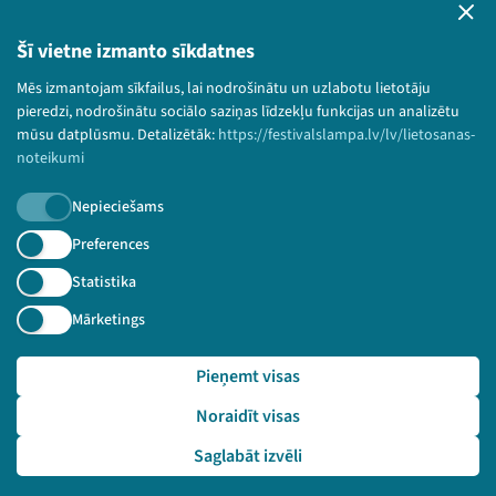
Privātuma politika
Lietošanas noteikumi un sīkdatņu politika
Šī vietne izmanto sīkdatnes
Bērnu aizsardzības politika
Mēs izmantojam sīkfailus, lai nodrošinātu un uzlabotu lietotāju
© 2026 Sarunu festivāls LAMPA Visas tiesības
pieredzi, nodrošinātu sociālo saziņas līdzekļu funkcijas un analizētu
paturētas.
mūsu datplūsmu. Detalizētāk:
https://festivalslampa.lv/lv/lietosanas-
noteikumi
Nepieciešams
Piesakies jaunumiem!
Preferences
Statistika
Nepalaid garām aktuālāko informāciju!
Mārketings
Pieņemt visas
Pieteikties
Noraidīt visas
🔗 https://festivalslampa.lv/lv/dalibnieki/3964
Saglabāt izvēli