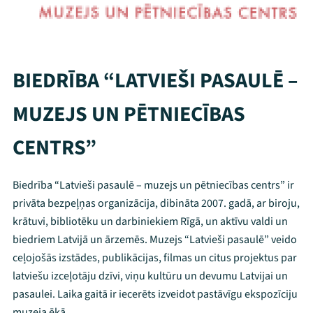
BIEDRĪBA “LATVIEŠI PASAULĒ –
MUZEJS UN PĒTNIECĪBAS
CENTRS”
Biedrība “Latvieši pasaulē – muzejs un pētniecības centrs” ir
privāta bezpeļņas organizācija, dibināta 2007. gadā, ar biroju,
krātuvi, bibliotēku un darbiniekiem Rīgā, un aktīvu valdi un
biedriem Latvijā un ārzemēs. Muzejs “Latvieši pasaulē” veido
ceļojošās izstādes, publikācijas, filmas un citus projektus par
latviešu izceļotāju dzīvi, viņu kultūru un devumu Latvijai un
pasaulei. Laika gaitā ir iecerēts izveidot pastāvīgu ekspozīciju
Mana programma
muzeja ēkā.