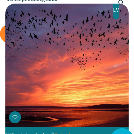
LV
Mana programma
Festivāls
Programma
Arhīvs
Viņi bija LAMPĀ 2026
Jaunumi
Ziedo