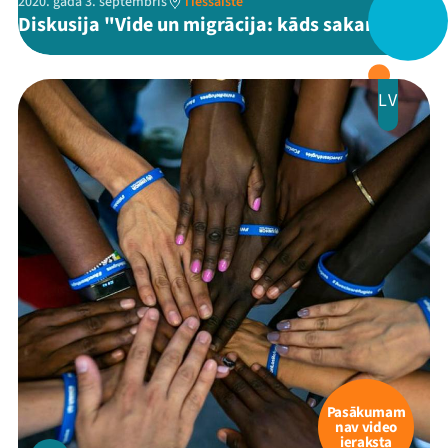
2020. gada 3. septembris
Tiešsaiste
Diskusija "Vide un migrācija: kāds sakars?"
Veikals
Kontakti
LV
Threads
Facebook
Youtube
X
Instagram
Flick
TikTok
Pasākumam
nav video
ieraksta