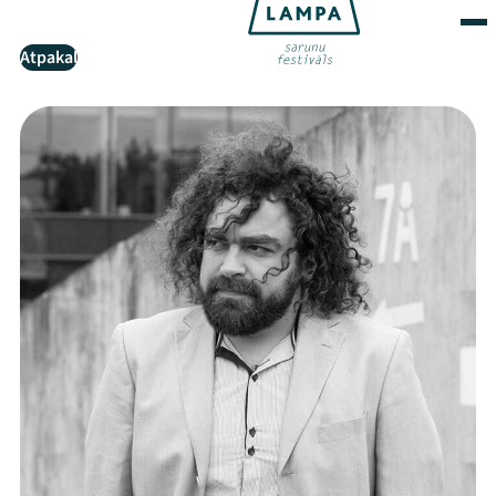
Atpakaļ