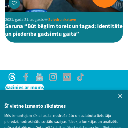
2021. gada 21. augusts
Zviedru skatuve
Saruna “Būt bēglim toreiz un tagad: identitāte
un piederība gadsimtu gaitā”
Threads
Facebook
Youtube
Instagram
Flick
TikTok
Sazinies ar mums
Privātuma politika
Lietošanas noteikumi un sīkdatņu politika
Šī vietne izmanto sīkdatnes
Bērnu aizsardzības politika
Mēs izmantojam sīkfailus, lai nodrošinātu un uzlabotu lietotāju
© 2026 Sarunu festivāls LAMPA Visas tiesības
pieredzi, nodrošinātu sociālo saziņas līdzekļu funkcijas un analizētu
paturētas.
mūsu datplūsmu. Detalizētāk:
https://festivalslampa.lv/lv/lietosanas-