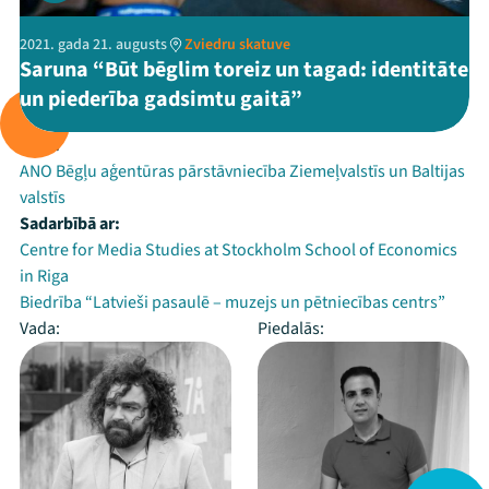
2021. gada 21. augusts
Zviedru skatuve
Saruna “Būt bēglim toreiz un tagad: identitāte
un piederība gadsimtu gaitā”
Rīko:
ANO Bēgļu aģentūras pārstāvniecība Ziemeļvalstīs un Baltijas
valstīs
Sadarbībā ar:
Centre for Media Studies at Stockholm School of Economics
in Riga
Biedrība “Latvieši pasaulē – muzejs un pētniecības centrs”
Vada:
Piedalās: