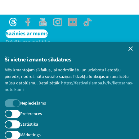
Threads
Facebook
Youtube
Instagram
Flick
TikTok
Sazinies ar mums
Privātuma politika
Lietošanas noteikumi un sīkdatņu politika
Bērnu aizsardzības politika
Šī vietne izmanto sīkdatnes
© 2026 Sarunu festivāls LAMPA Visas tiesības
Mēs izmantojam sīkfailus, lai nodrošinātu un uzlabotu lietotāju
paturētas.
pieredzi, nodrošinātu sociālo saziņas līdzekļu funkcijas un analizētu
mūsu datplūsmu. Detalizētāk:
https://festivalslampa.lv/lv/lietosanas-
noteikumi
Nepieciešams
Piesakies jaunumiem!
Preferences
Nepalaid garām aktuālāko informāciju!
Statistika
Mārketings