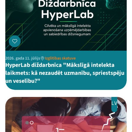
2026. gada 11. jūlijs
Izglītības skatuve
HyperLab diždarbnīca "Mākslīgā intelekta
laikmets: kā nezaudēt uzmanību, spriestspēju
un veselību?"
LV