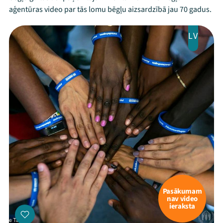
aģentūras video par tās lomu bēgļu aizsardzībā jau 70 gadus.
LV
Pasākumam
nav video
ieraksta