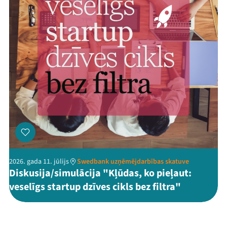
2026. gada 11. jūlijs
Swedbank uzņēmējdarbības skatuve
Diskusija/simulācija "Kļūdas, ko pieļaut:
veselīgs startup dzīves cikls bez filtra"