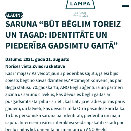
ALADINS
SARUNA “BŪT BĒGLIM TOREIZ
UN TAGAD: IDENTITĀTE UN
PIEDERĪBA GADSIMTU GAITĀ”
Datums:
2021. gada 21. augusts
Norises vieta:
Zviedru skatuve
Kas ir mājas? Kā veidot jaunu piederības sajūtu, ja esi bijis
spiests bēgt no savas dzimtenes? Atzīmējot Konvencijas par
Bēgļa statusu 70.gadskārtu, ANO Bēgļu aģentūra un partneri
aicina uz sarunu cilvēkus, kas devušies bēgļu gaitās ar
pusgadsimta starpību - sīrieti, kas Latvijā ieradies pirms pāris
gadiem, un latvieti, kas devās trimdā Otrā pasaules kara laikā.
Tā būs personiska saruna par identitāti, piederību un māju
sajūtu. Interesenti varēs interaktīvā veidā apskatīt izstādi par
bēgļu gaitās līdzpaņemtajām mantām un ANO Bēgļu