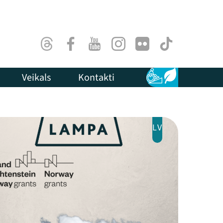
Threads
Facebook
Youtube
Instagram
Flick
TikTok
Veikals
Kontakti
Pieejamība
Ilgtspēja
LV