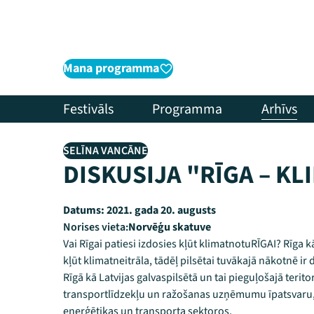
Mana programma
Festivāls
Programma
Arhīvs
SELĪNA VANCĀNE
DISKUSIJA "RĪGA – K
Datums:
2021. gada 20. augusts
Norises vieta:
Norvēģu skatuve
Vai Rīgai patiesi izdosies kļūt klimatnotuRĪGAI? Rīga
kļūt klimatneitrāla, tādēļ pilsētai tuvākajā nākotnē ir
Rīgā kā Latvijas galvaspilsētā un tai pieguļošajā terito
transportlīdzekļu un ražošanas uzņēmumu īpatsvaru, t
enerģētikas un transporta sektoros.