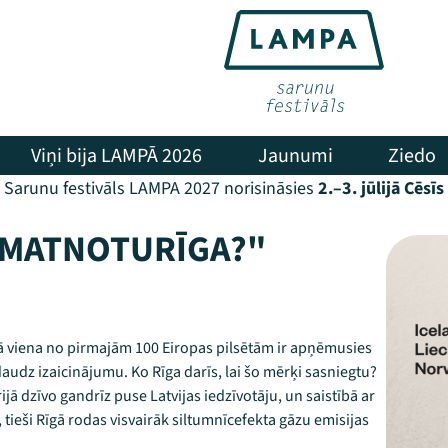
Viņi bija LAMPĀ 2026
Jaunumi
Ziedo
Sarunu festivāls LAMPA 2027 norisināsies
2.–3. jūlijā Cēsīs
LIMATNOTURĪGA?"
 kā viena no pirmajām 100 Eiropas pilsētām ir apņēmusies
 daudz izaicinājumu. Ko Rīga darīs, lai šo mērķi sasniegtu?
rijā dzīvo gandrīz puse Latvijas iedzīvotāju, un saistībā ar
ieši Rīgā rodas visvairāk siltumnīcefekta gāzu emisijas