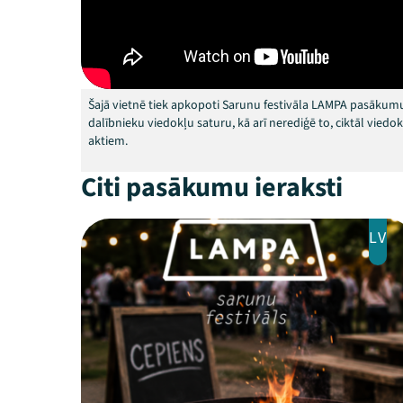
Šajā vietnē tiek apkopoti Sarunu festivāla LAMPA pasākumu
dalībnieku viedokļu saturu, kā arī nerediģē to, ciktāl vied
aktiem.
Citi pasākumu ieraksti
LV