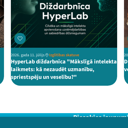
2026. gada 11. jūlijs
Izglītības skatuve
20
HyperLab diždarbnīca "Mākslīgā intelekta
D
laikmets: kā nezaudēt uzmanību,
v
spriestspēju un veselību?"
Piesakies jaunum