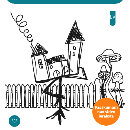
LV
Pasākumam
nav video
ieraksta