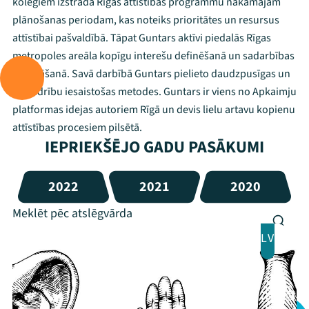
kolēģiem izstrādā Rīgas attīstības programmu nākamajam
plānošanas periodam, kas noteiks prioritātes un resursus
attīstībai pašvaldībā. Tāpat Guntars aktīvi piedalās Rīgas
metropoles areāla kopīgu interešu definēšanā un sadarbības
veicināšanā. Savā darbībā Guntars pielieto daudzpusīgas un
sabiedrību iesaistošas metodes. Guntars ir viens no Apkaimju
platformas idejas autoriem Rīgā un devis lielu artavu kopienu
attīstības procesiem pilsētā.
IEPRIEKŠĒJO GADU PASĀKUMI
2022
2021
2020
LV