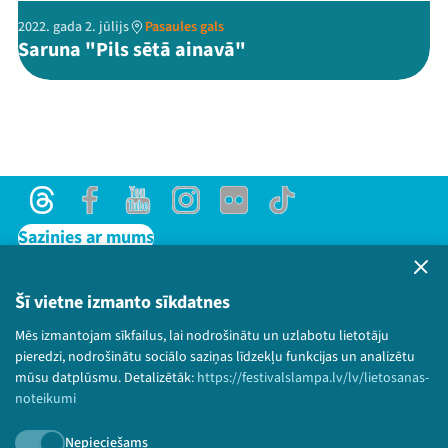
2022. gada 2. jūlijs
Pasaules gals
Saruna "Pils sētā ainavā"
Threads
Facebook
Youtube
Instagram
Flick
TikTok
Sazinies ar mums
Privātuma politika
Lietošanas noteikumi un sīkdatņu politika
Šī vietne izmanto sīkdatnes
Bērnu aizsardzības politika
Mēs izmantojam sīkfailus, lai nodrošinātu un uzlabotu lietotāju
© 2026 Sarunu festivāls LAMPA Visas tiesības
pieredzi, nodrošinātu sociālo saziņas līdzekļu funkcijas un analizētu
paturētas.
mūsu datplūsmu. Detalizētāk:
https://festivalslampa.lv/lv/lietosanas-
noteikumi
Nepieciešams