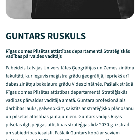
GUNTARS RUSKULS
Rīgas domes Pilsētas attīstības departamentā Stratēģiskās
vadības pārvaldes vadītājs
Pabeidzis Latvijas Universitātes Ģeogrāfijas un Zemes zinātņu
fakultāti, kur ieguvis maģistra grādu ģeogrāfijā, iepriekš arī
dabas zinātņu bakalaura grādu Vides zinātnēs. Pašlaik strādā
Rīgas domes Pilsētas attīstības departamentā Stratēģiskās
vadības pārvaldes vadītāja amatā. Guntara profesionālais
darbības lauks, galvenokārt, saistīts ar stratēģisko plānošanu
un pilsētas attīstības jautājumiem. Guntars vadījis Rīgas
pilsētas ilgtspējīgas attīstības stratēģijas līdz 2030.g. izstrādi
un sabiedrības iesaisti. Pašlaik Guntars kopā ar saviem