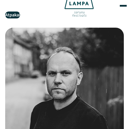
Atpakaļ