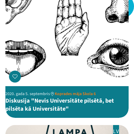
Mana programma
Festivāls
Programma
Arhīvs
Viņi bija LAMPĀ 2026
2020. gada 5. septembris
Koprades māja Skola 6
Diskusija "Nevis Universitāte pilsētā, bet
Jaunumi
pilsēta kā Universitāte"
Ziedo
LV