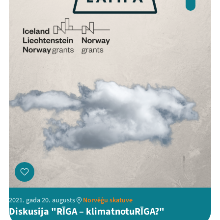
Veikals
Kontakti
Threads
Facebook
Youtube
X
Instagram
Flick
TikTok
2021. gada 20. augusts
Norvēģu skatuve
Diskusija "RĪGA – klimatnotuRĪGA?"