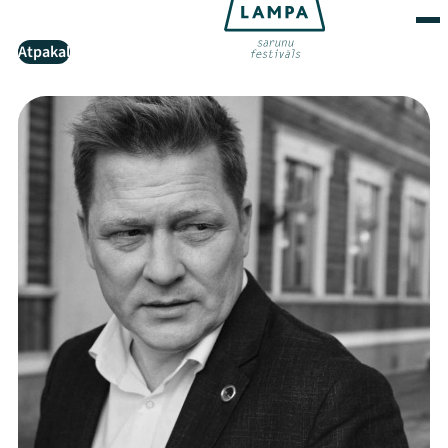
Atpakaļ