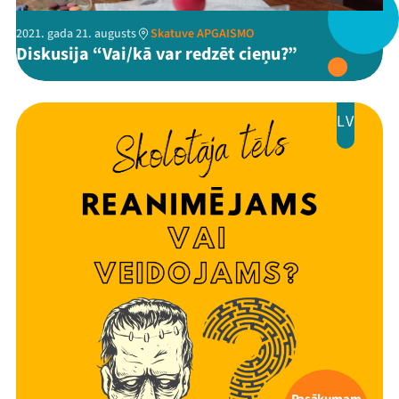
Ziedo
2021. gada 21. augusts
Skatuve APGAISMO
Veikals
Diskusija “Vai/kā var redzēt cieņu?”
Kontakti
LV
Threads
Facebook
Youtube
X
Instagram
Flick
TikTok