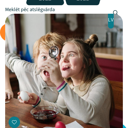
LV
Mana programma
Festivāls
Programma
Arhīvs
Viņi bija LAMPĀ 2026
Jaunumi