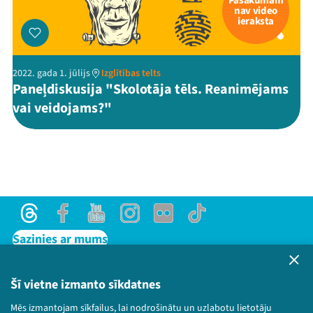
Pasākumam
nav video
ieraksta
2022. gada 1. jūlijs
Izglītības telts
Paneļdiskusija "Skolotāja tēls. Reanimējams
vai veidojams?"
Threads
Facebook
Youtube
Instagram
Flick
TikTok
Sazinies ar mums
Privātuma politika
Lietošanas noteikumi un sīkdatņu politika
Šī vietne izmanto sīkdatnes
Bērnu aizsardzības politika
Mēs izmantojam sīkfailus, lai nodrošinātu un uzlabotu lietotāju