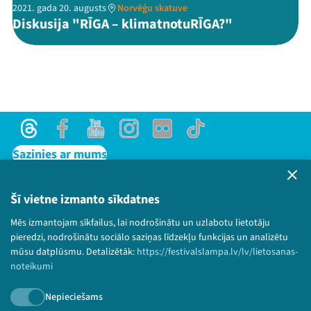
2021. gada 20. augusts
Norvēģu skatuve
Diskusija "RĪGA – klimatnotuRĪGA?"
Threads
Facebook
Youtube
Instagram
Flick
TikTok
Sazinies ar mums
Privātuma politika
Lietošanas noteikumi un sīkdatņu politika
Šī vietne izmanto sīkdatnes
Bērnu aizsardzības politika
Mēs izmantojam sīkfailus, lai nodrošinātu un uzlabotu lietotāju
© 2026 Sarunu festivāls LAMPA Visas tiesības
pieredzi, nodrošinātu sociālo saziņas līdzekļu funkcijas un analizētu
paturētas.
mūsu datplūsmu. Detalizētāk:
https://festivalslampa.lv/lv/lietosanas-
noteikumi
Nepieciešams