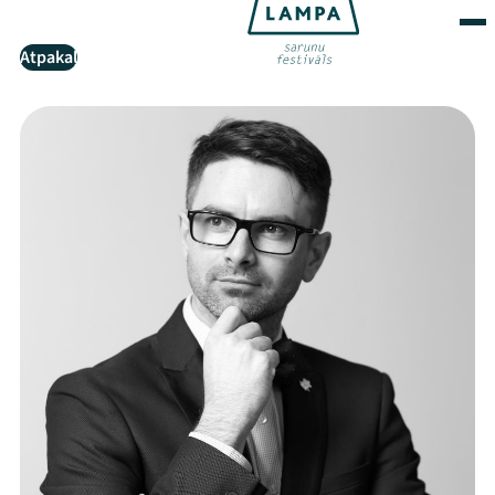
Atpakaļ