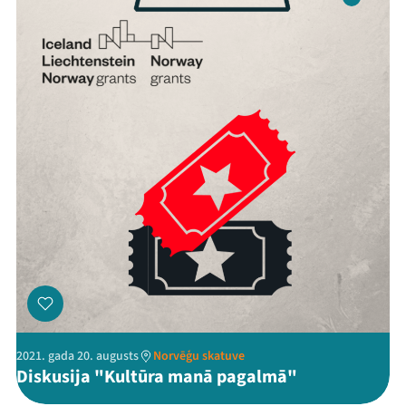
Kontakti
Threads
Facebook
Youtube
X
Instagram
Flick
TikTok
2021. gada 20. augusts
Norvēģu skatuve
Diskusija "Kultūra manā pagalmā"