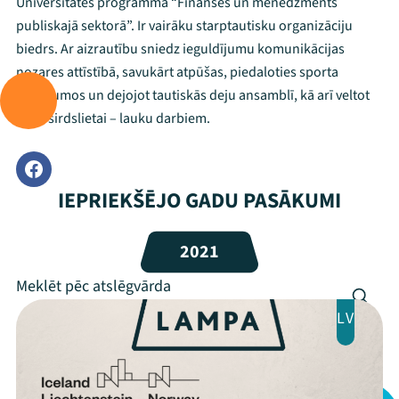
Universitātes programmā “Finanses un menedžments
publiskajā sektorā”. Ir vairāku starptautisku organizāciju
biedrs. Ar aizrautību sniedz ieguldījumu komunikācijas
nozares attīstībā, savukārt atpūšas, piedaloties sporta
pasākumos un dejojot tautiskās deju ansamblī, kā arī veltot
laiku sirdslietai – lauku darbiem.
IEPRIEKŠĒJO GADU PASĀKUMI
2021
LV