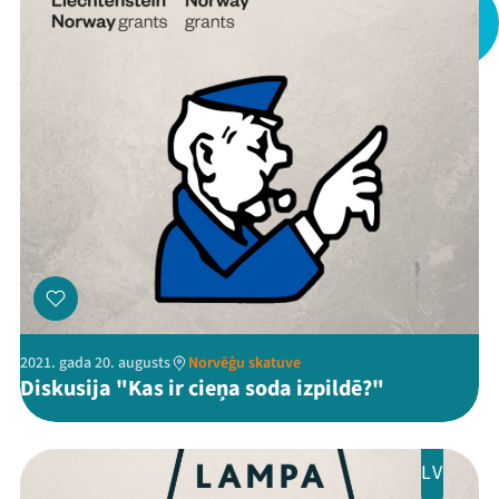
Mana programma
Festivāls
Programma
Arhīvs
Viņi bija LAMPĀ 2026
2021. gada 20. augusts
Norvēģu skatuve
Diskusija "Kas ir cieņa soda izpildē?"
Jaunumi
Ziedo
LV
Veikals