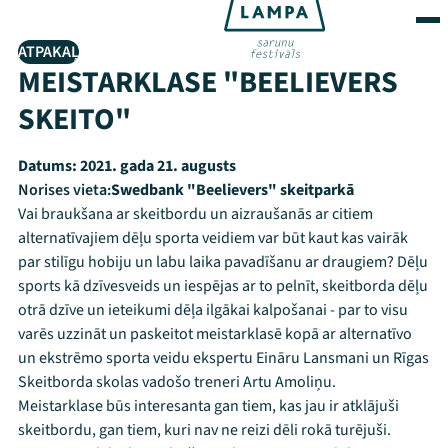
ATPAKAĻ
MEISTARKLASE "BEELIEVERS
SKEITO"
Datums:
2021. gada 21. augusts
Norises vieta:
Swedbank "Beelievers" skeitparkā
Vai braukšana ar skeitbordu un aizraušanās ar citiem
alternatīvajiem dēļu sporta veidiem var būt kaut kas vairāk
par stilīgu hobiju un labu laika pavadīšanu ar draugiem? Dēļu
sports kā dzīvesveids un iespējas ar to pelnīt, skeitborda dēļu
otrā dzīve un ieteikumi dēļa ilgākai kalpošanai - par to visu
varēs uzzināt un paskeitot meistarklasē kopā ar alternatīvo
un ekstrēmo sporta veidu ekspertu Eināru Lansmani un Rīgas
Skeitborda skolas vadošo treneri Artu Amoliņu.
Meistarklase būs interesanta gan tiem, kas jau ir atklājuši
skeitbordu, gan tiem, kuri nav ne reizi dēli rokā turējuši.