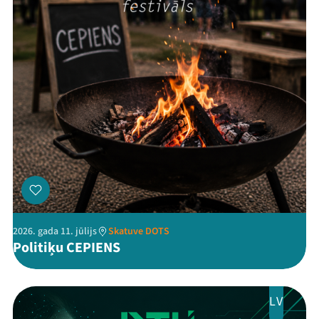
Programma
Arhīvs
Viņi bija LAMPĀ 2026
Jaunumi
Ziedo
Veikals
Kontakti
2026. gada 11. jūlijs
Skatuve DOTS
Politiķu CEPIENS
LV