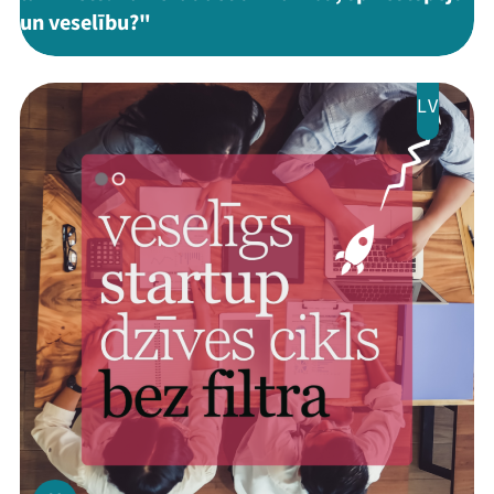
un veselību?"
LV