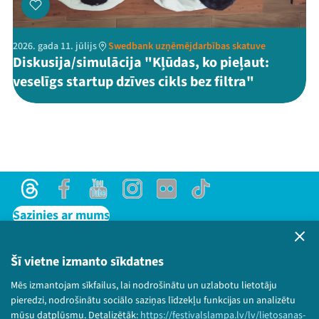
2026. gada 11. jūlijs
Swedbank uzņēmējdarbības skatuve
Diskusija/simulācija "Kļūdas, ko pieļaut:
veselīgs startup dzīves cikls bez filtra"
Threads
Facebook
Youtube
Instagram
Flick
TikTok
Sazinies ar mums
Privātuma politika
Lietošanas noteikumi un sīkdatņu politika
Šī vietne izmanto sīkdatnes
Bērnu aizsardzības politika
Mēs izmantojam sīkfailus, lai nodrošinātu un uzlabotu lietotāju
© 2026 Sarunu festivāls LAMPA Visas tiesības
pieredzi, nodrošinātu sociālo saziņas līdzekļu funkcijas un analizētu
paturētas.
mūsu datplūsmu. Detalizētāk:
https://festivalslampa.lv/lv/lietosanas-