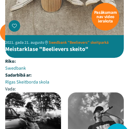
Pasākumam
nav video
ieraksta
2021. gada 21. augusts
Swedbank "Beelievers" skeitparkā
Meistarklase "Beelievers skeito"
Rīko:
Swedbank
Sadarbībā ar:
Rīgas Skeitborda skola
Vada: