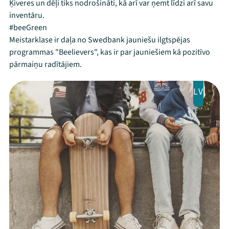
Ķiveres un dēļi tiks nodrošināti, kā arī var ņemt līdzi arī savu
inventāru.
#beeGreen
Meistarklase ir daļa no Swedbank jauniešu ilgtspējas
programmas "Beelievers", kas ir par jauniešiem kā pozitīvo
pārmaiņu radītājiem.
LV