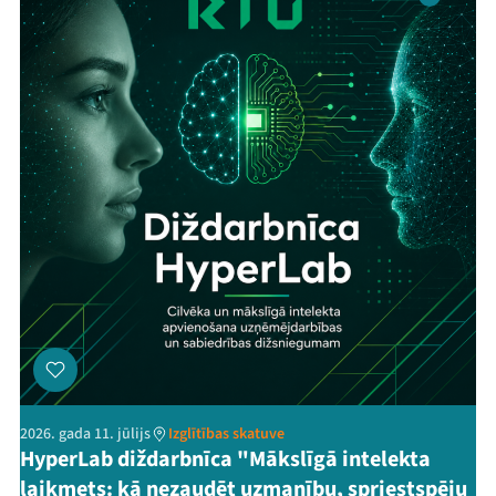
Threads
Facebook
Youtube
X
Instagram
Flick
TikTok
2026. gada 11. jūlijs
Izglītības skatuve
HyperLab diždarbnīca "Mākslīgā intelekta
laikmets: kā nezaudēt uzmanību, spriestspēju