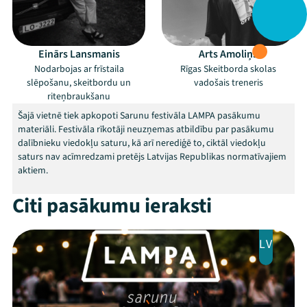
Einārs Lansmanis
Arts Amoliņš
Nodarbojas ar frīstaila
Rīgas Skeitborda skolas
slēpošanu, skeitbordu un
vadošais treneris
riteņbraukšanu
Šajā vietnē tiek apkopoti Sarunu festivāla LAMPA pasākumu
materiāli. Festivāla rīkotāji neuzņemas atbildību par pasākumu
dalībnieku viedokļu saturu, kā arī nerediģē to, ciktāl viedokļu
saturs nav acīmredzami pretējs Latvijas Republikas normatīvajiem
aktiem.
Citi pasākumu ieraksti
LV
Mana programma
Festivāls