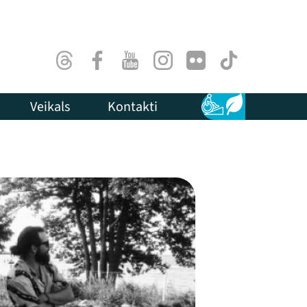
Threads
Facebook
Youtube
Instagram
Flick
TikTok
Veikals
Kontakti
Pieejamība
Ilgtspēja