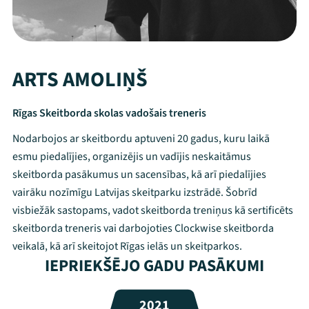
ARTS AMOLIŅŠ
Rīgas Skeitborda skolas vadošais treneris
Nodarbojos ar skeitbordu aptuveni 20 gadus, kuru laikā
esmu piedalījies, organizējis un vadījis neskaitāmus
skeitborda pasākumus un sacensības, kā arī piedalījies
vairāku nozīmīgu Latvijas skeitparku izstrādē. Šobrīd
visbiežāk sastopams, vadot skeitborda treniņus kā sertificēts
skeitborda treneris vai darbojoties Clockwise skeitborda
Mana programma
veikalā, kā arī skeitojot Rīgas ielās un skeitparkos.
IEPRIEKŠĒJO GADU PASĀKUMI
Festivāls
2021