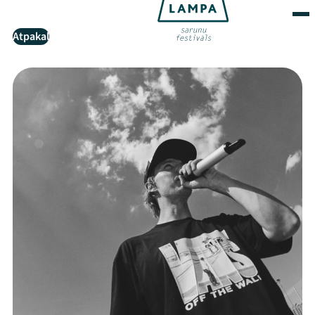
Atpakaļ