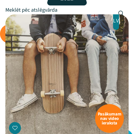
Programma
Arhīvs
LV
Viņi bija LAMPĀ 2026
Jaunumi
Ziedo
Veikals
Kontakti
Pasākumam
nav video
ieraksta