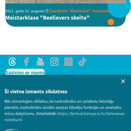
2021. gada 21. augusts
Swedbank "Beelievers" skeitparkā
Threads
Facebook
Youtube
X
Instagram
Flick
TikTok
Meistarklase "Beelievers skeito"
Threads
Facebook
Youtube
Instagram
Flick
TikTok
Sazinies ar mums
Privātuma politika
Lietošanas noteikumi un sīkdatņu politika
Šī vietne izmanto sīkdatnes
Bērnu aizsardzības politika
Mēs izmantojam sīkfailus, lai nodrošinātu un uzlabotu lietotāju
© 2026 Sarunu festivāls LAMPA Visas tiesības
pieredzi, nodrošinātu sociālo saziņas līdzekļu funkcijas un analizētu
paturētas.
mūsu datplūsmu. Detalizētāk:
https://festivalslampa.lv/lv/lietosanas-
noteikumi