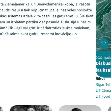
nta Ziemeļamerikai un Dienvidamerikai kopā, lai ražotu
audzi resursi tiek noplicināti, palielinās vides noslodze
ikas sistēmas izdala 29% pasaules gāzu emisiju. Šie skaitļi
am un izplatām pārtiku visā pasaulē. Diskusijā runāsim
ām? Cik viegli vai grūti ir pārkārtoties lauksaimniekam,
m? Kā saimniekot gudri, izmantot inovācijas un
2021. gada
Diskus
lauksa
Rīko:
Rīgas Teh
EIT Clima
EIT Food