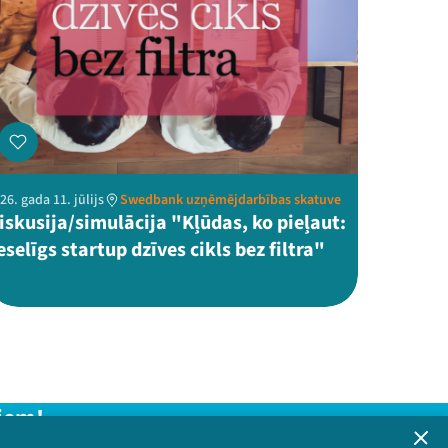
26. gada 11. jūlijs
Swedbank uzņēmējdarbības skatuve
iskusija/simulācija "Kļūdas, ko pieļaut:
eselīgs startup dzīves cikls bez filtra"
iem!