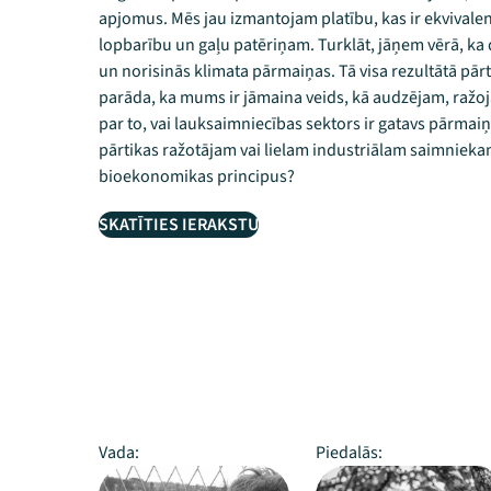
apjomus. Mēs jau izmantojam platību, kas ir ekvivale
lopbarību un gaļu patēriņam. Turklāt, jāņem vērā, ka d
un norisinās klimata pārmaiņas. Tā visa rezultātā pārt
parāda, ka mums ir jāmaina veids, kā audzējam, ražoj
par to, vai lauksaimniecības sektors ir gatavs pārmaiņ
pārtikas ražotājam vai lielam industriālam saimnieka
bioekonomikas principus?
SKATĪTIES IERAKSTU
Vada:
Piedalās: