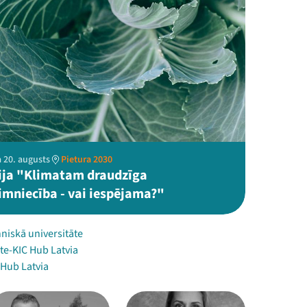
 20. augusts
Pietura 2030
ija "Klimatam draudzīga
imniecība - vai iespējama?"
niskā universitāte
te-KIC Hub Latvia
 Hub Latvia