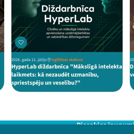
2026. gada 11. jūlijs
Izglītības skatuve
20
HyperLab diždarbnīca "Mākslīgā intelekta
D
laikmets: kā nezaudēt uzmanību,
v
spriestspēju un veselību?"
Piesakies jaunum