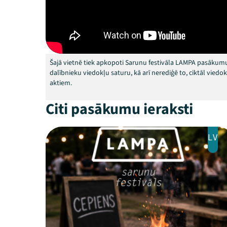
Šajā vietnē tiek apkopoti Sarunu festivāla LAMPA pasākumu
dalībnieku viedokļu saturu, kā arī nerediģē to, ciktāl vied
aktiem.
Citi pasākumu ieraksti
LV