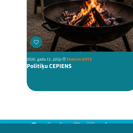
2026. gada 11. jūlijs
Skatuve DOTS
Politiķu CEPIENS
Threads
Facebook
Youtube
Instagram
Flick
TikTok