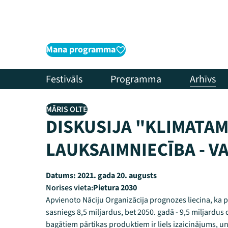
Mana programma
Festivāls
Programma
Arhīvs
MĀRIS OLTE
DISKUSIJA "KLIMATA
LAUKSAIMNIECĪBA - V
Datums:
2021. gada 20. augusts
Norises vieta:
Pietura 2030
Apvienoto Nāciju Organizācija prognozes liecina, ka pa
sasniegs 8,5 miljardus, bet 2050. gadā - 9,5 miljardus
bagātiem pārtikas produktiem ir liels izaicinājums, un