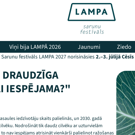
Viņi bija LAMPĀ 2026
Jaunumi
Ziedo
Sarunu festivāls LAMPA 2027 norisināsies
2.–3. jūlijā Cēsīs
M DRAUDZĪGA
AI IESPĒJAMA?"
saules iedzīvotāju skaits palielinās, un 2030. gadā
 cilvēku. Nodrošināt tik daudz cilvēku ar uzturvielām
 to nav iespējams atrisināt vienkārši palielinot ražošanas