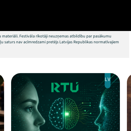
 materiāli. Festivāla rīkotāji neuzņemas atbildību par pasākumu
okļu saturs nav acīmredzami pretējs Latvijas Republikas normatīvajiem
LV