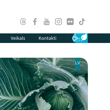
Threads
Facebook
Youtube
Instagram
Flick
TikTok
Veikals
Kontakti
Pieejamība
Ilgtspēja
LV