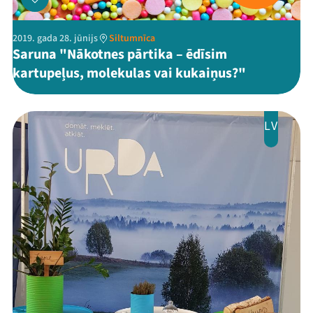
2019. gada 28. jūnijs
Siltumnīca
Saruna "Nākotnes pārtika – ēdīsim
kartupeļus, molekulas vai kukaiņus?"
LV