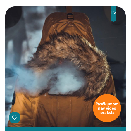
LV
Pasākumam
nav video
ieraksta