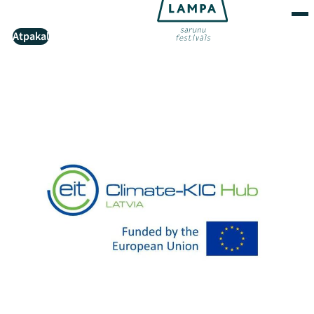
Atpakaļ