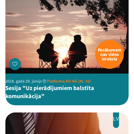
Pasākumam
nav video
ieraksta
2018. gada 29. jūnijs
Platforma KO-KĀ (Nr. 10)
Sesija "Uz pierādījumiem balstīta
komunikācija"
LV