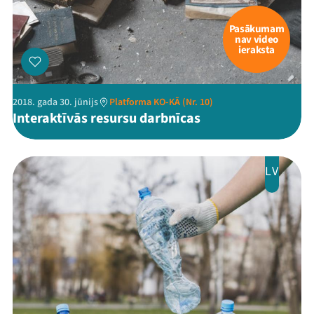
Pasākumam
nav video
ieraksta
2018. gada 30. jūnijs
Platforma KO-KĀ (Nr. 10)
Interaktīvās resursu darbnīcas
LV