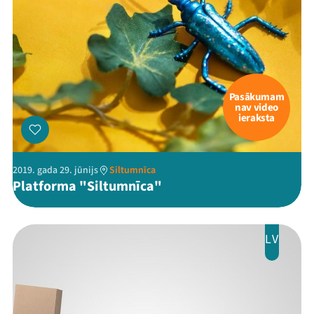
Pasākumam
nav video
ieraksta
2019. gada 29. jūnijs
Siltumnīca
Platforma "Siltumnīca"
LV