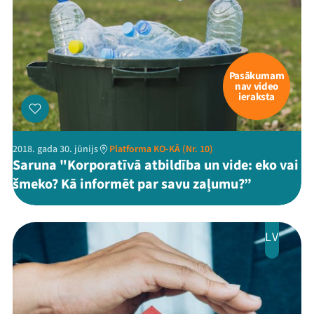
Pasākumam
nav video
ieraksta
2018. gada 30. jūnijs
Platforma KO-KĀ (Nr. 10)
Saruna "Korporatīvā atbildība un vide: eko vai
šmeko? Kā informēt par savu zaļumu?”
LV