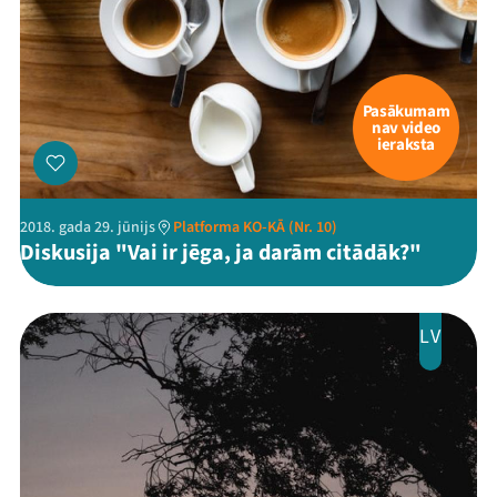
Pasākumam
nav video
ieraksta
2018. gada 29. jūnijs
Platforma KO-KĀ (Nr. 10)
Diskusija "Vai ir jēga, ja darām citādāk?"
LV