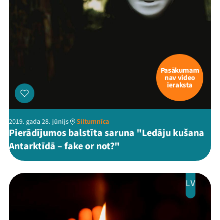
Pasākumam
nav video
ieraksta
2019. gada 28. jūnijs
Siltumnīca
Pierādījumos balstīta saruna "Ledāju kušana
Antarktīdā – fake or not?"
LV