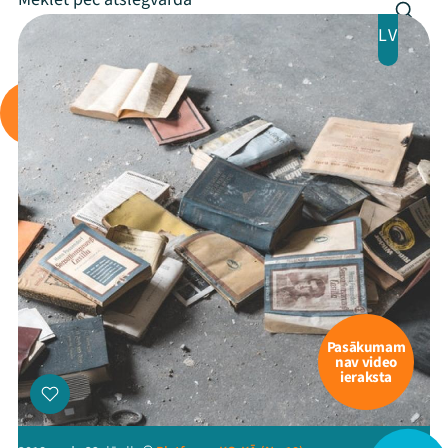
LV
Pasākumam
nav video
ieraksta