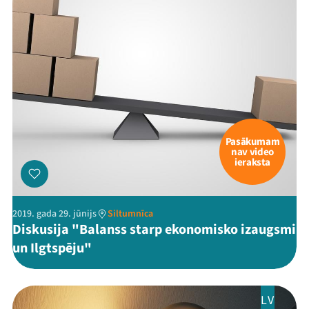
Pasākumam
nav video
ieraksta
2019. gada 29. jūnijs
Siltumnīca
Diskusija "Balanss starp ekonomisko izaugsmi
un Ilgtspēju"
LV