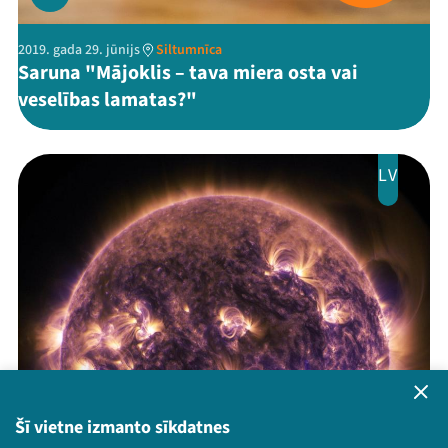
2019. gada 29. jūnijs
Siltumnīca
Saruna "Mājoklis – tava miera osta vai
veselības lamatas?"
LV
Šī vietne izmanto sīkdatnes