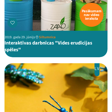
Pasākumam
nav video
ieraksta
2019. gada 29. jūnijs
Siltumnīca
Interaktīvas darbnīcas "Vides erudīcijas
spēles"
LV