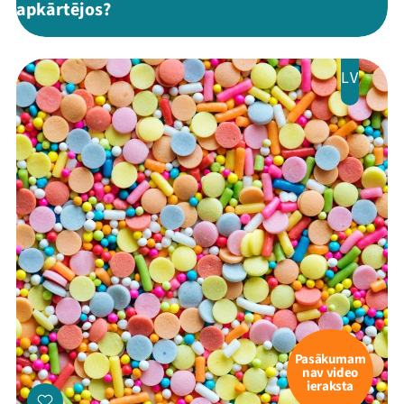
apkārtējos?
LV
Pasākumam
nav video
ieraksta