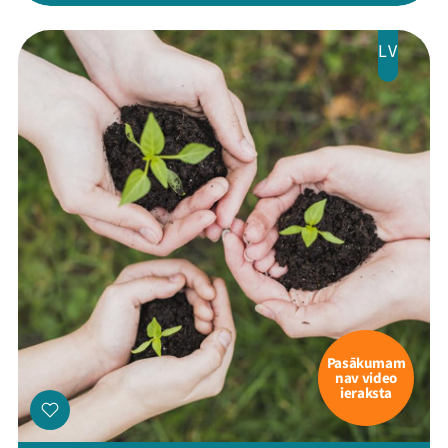
Ziedo
LV
Veikals
Kontakti
Threads
Facebook
Youtube
X
Instagram
Flick
TikTok
Pasākumam
nav video
ieraksta