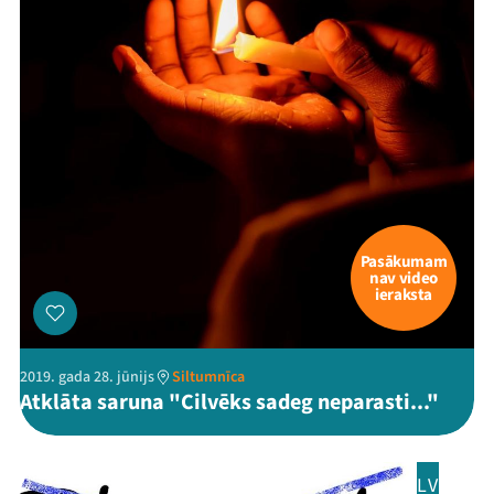
Pasākumam
nav video
ieraksta
2019. gada 28. jūnijs
Siltumnīca
Atklāta saruna "Cilvēks sadeg neparasti..."
LV