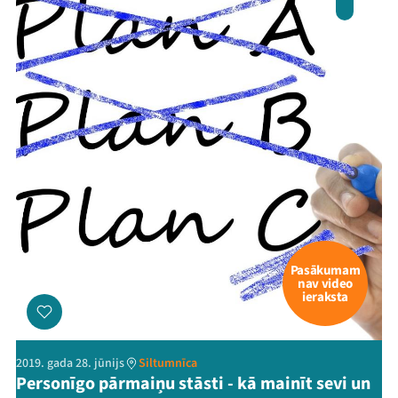
Pasākumam
nav video
ieraksta
2019. gada 28. jūnijs
Siltumnīca
Personīgo pārmaiņu stāsti - kā mainīt sevi un