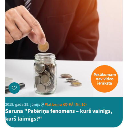
Pasākumam
nav video
ieraksta
2018. gada 29. jūnijs
Platforma KO-KĀ (Nr. 10)
Saruna "Patēriņa fenomens – kurš vainīgs,
kurš laimīgs?"