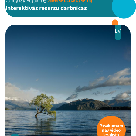
2018. gada 29. jūnijs
Platforma KO-KĀ (Nr. 10)
Interaktīvās resursu darbnīcas
LV
Pasākumam
nav video
ieraksta