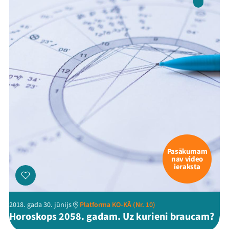
Mana programma
Festivāls
Programma
Pasākumam
nav video
Arhīvs
ieraksta
Viņi bija LAMPĀ 2026
2018. gada 30. jūnijs
Platforma KO-KĀ (Nr. 10)
Jaunumi
Horoskops 2058. gadam. Uz kurieni braucam?