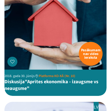
Pasākumam
nav video
ieraksta
2018. gada 30. jūnijs
Platforma KO-KĀ (Nr. 10)
Diskusija"Aprites ekonomika - izaugsme vs
neaugsme"
LV