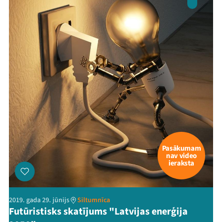
Pasākumam
nav video
ieraksta
2019. gada 29. jūnijs
Siltumnīca
Futūristisks skatījums "Latvijas enerģija