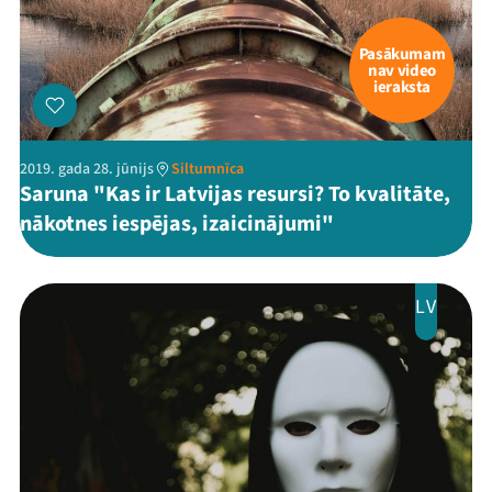
Pasākumam
nav video
ieraksta
2019. gada 28. jūnijs
Siltumnīca
Saruna "Kas ir Latvijas resursi? To kvalitāte,
nākotnes iespējas, izaicinājumi"
LV