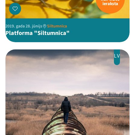
ieraksta
2019. gada 28. jūnijs
Siltumnīca
Platforma "Siltumnīca"
LV