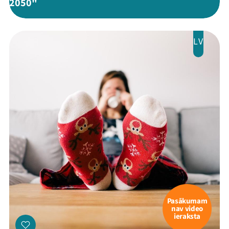
2050"
LV
Pasākumam
nav video
ieraksta