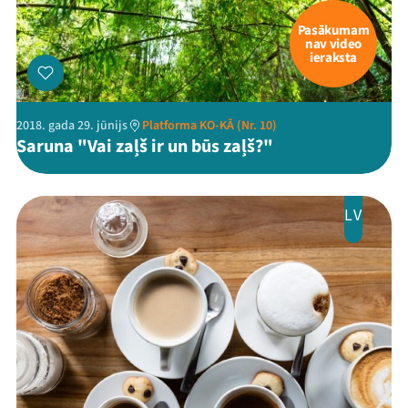
Pasākumam
nav video
ieraksta
2018. gada 29. jūnijs
Platforma KO-KĀ (Nr. 10)
Saruna "Vai zaļš ir un būs zaļš?"
LV