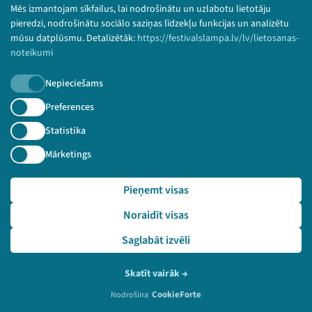
Mēs izmantojam sīkfailus, lai nodrošinātu un uzlabotu lietotāju
pieredzi, nodrošinātu sociālo saziņas līdzekļu funkcijas un analizētu
Pasākumam
nav video
mūsu datplūsmu. Detalizētāk:
https://festivalslampa.lv/lv/lietosanas-
ieraksta
noteikumi
Nepieciešams
2019. gada 29. jūnijs
Siltumnīca
Preferences
Diskusija "Tas ir pilnīgs kosmoss! Vai Latvijai
Statistika
ir sava vieta kosmosa industrijā?"
Mārketings
LV
Pieņemt visas
Noraidīt visas
Saglabāt izvēli
Skatīt vairāk
→
CookieForte
Nodrošina