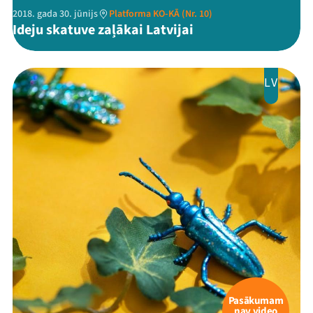
2018. gada 30. jūnijs
Platforma KO-KĀ (Nr. 10)
Ideju skatuve zaļākai Latvijai
LV
Pasākumam
nav video