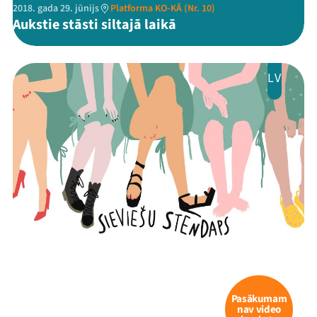
2018. gada 29. jūnijs
Platforma KO-KĀ (Nr. 10)
Aukstie stāsti siltajā laikā
LV
Pasākumam
nav video