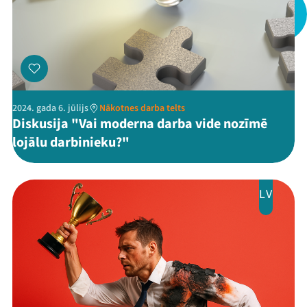
2024. gada 6. jūlijs
Nākotnes darba telts
Diskusija "Vai moderna darba vide nozīmē
lojālu darbinieku?"
LV
Mana programma
Festivāls
Programma