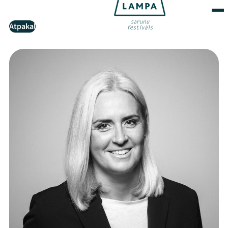
Atpakaļ