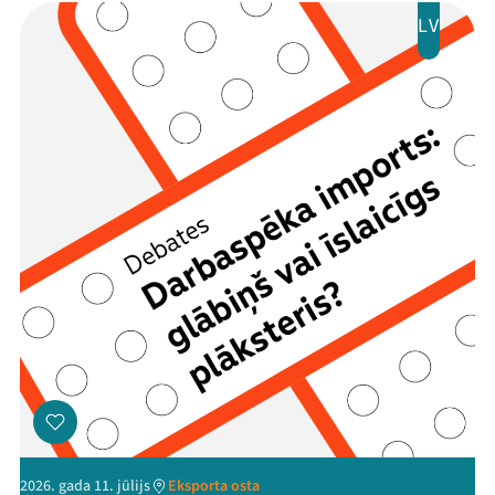
LV
2026. gada 11. jūlijs
Eksporta osta