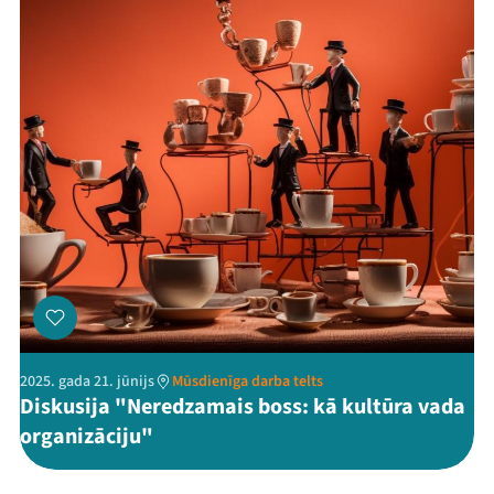
Threads
Facebook
Youtube
X
Instagram
Flick
TikTok
2025. gada 21. jūnijs
Mūsdienīga darba telts
Diskusija "Neredzamais boss: kā kultūra vada
organizāciju"