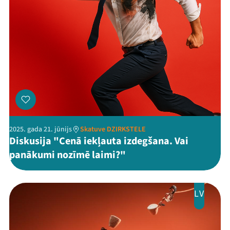
Arhīvs
Viņi bija LAMPĀ 2026
Jaunumi
Ziedo
Veikals
2025. gada 21. jūnijs
Skatuve DZIRKSTELE
Kontakti
Diskusija "Cenā iekļauta izdegšana. Vai
panākumi nozīmē laimi?"
LV