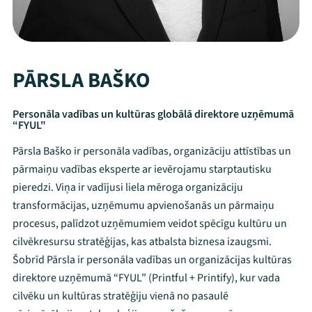
PĀRSLA BAŠKO
Personāla vadības un kultūras globālā direktore uzņēmumā
“FYUL"
Pārsla Baško ir personāla vadības, organizāciju attīstības un
pārmaiņu vadības eksperte ar ievērojamu starptautisku
pieredzi. Viņa ir vadījusi liela mēroga organizāciju
transformācijas, uzņēmumu apvienošanās un pārmaiņu
procesus, palīdzot uzņēmumiem veidot spēcīgu kultūru un
cilvēkresursu stratēģijas, kas atbalsta biznesa izaugsmi.
Šobrīd Pārsla ir personāla vadības un organizācijas kultūras
direktore uzņēmumā “FYUL” (Printful + Printify), kur vada
cilvēku un kultūras stratēģiju vienā no pasaulē