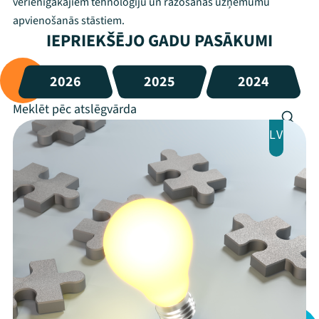
vērienīgākajiem tehnoloģiju un ražošanas uzņēmumu
apvienošanās stāstiem.
IEPRIEKŠĒJO GADU PASĀKUMI
2026
2025
2024
LV