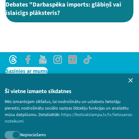
Debates "Darbaspēka imports: glābiņš vai
īslaicīgs plāksteris?
Threads
Facebook
Youtube
Instagram
Flick
TikTok
Sazinies ar mums
Privātuma politika
Lietošanas noteikumi un sīkdatņu politika
Šī vietne izmanto sīkdatnes
Bērnu aizsardzības politika
Mēs izmantojam sīkfailus, lai nodrošinātu un uzlabotu lietotāju
© 2026 Sarunu festivāls LAMPA Visas tiesības
pieredzi, nodrošinātu sociālo saziņas līdzekļu funkcijas un analizētu
paturētas.
mūsu datplūsmu. Detalizētāk:
https://festivalslampa.lv/lv/lietosanas-
noteikumi
Nepieciešams