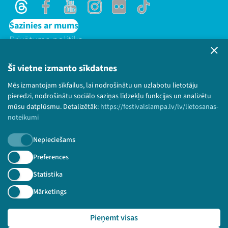
Threads
Facebook
Youtube
Instagram
Flick
TikTok
Sazinies ar mums
Privātuma politika
Lietošanas noteikumi un sīkdatņu politika
Bērnu aizsardzības politika
Šī vietne izmanto sīkdatnes
© 2026 Sarunu festivāls LAMPA Visas tiesības
Mēs izmantojam sīkfailus, lai nodrošinātu un uzlabotu lietotāju
paturētas.
pieredzi, nodrošinātu sociālo saziņas līdzekļu funkcijas un analizētu
mūsu datplūsmu. Detalizētāk:
https://festivalslampa.lv/lv/lietosanas-
noteikumi
Nepieciešams
Piesakies jaunumiem!
Preferences
Nepalaid garām aktuālāko informāciju!
Statistika
Mārketings
Pieņemt visas
Pieteikties