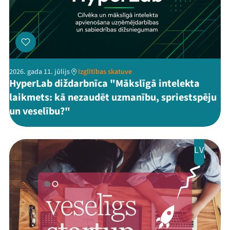
2026. gada 11. jūlijs
Izglītības skatuve
HyperLab diždarbnīca "Mākslīgā intelekta
laikmets: kā nezaudēt uzmanību, spriestspēju
un veselību?"
LV