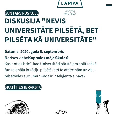
GUNTARS RUSKULS
DISKUSIJA "NEVIS
UNIVERSITĀTE PILSĒTĀ, BET
PILSĒTA KĀ UNIVERSITĀTE"
Datums:
2020. gada 5. septembris
Norises vieta:
Koprades māja Skola 6
Kas notiek brīdī, kad Universitāti pārstājam aplūkot kā
funkcionālu lokāciju pilsētā, bet to attiecinām uz visu
pilsētvides audumu? Kāda ir inteliģenta ainava?
SKATĪTIES IERAKSTU
LV