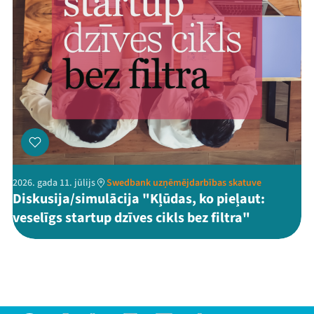
2026. gada 11. jūlijs
Swedbank uzņēmējdarbības skatuve
Diskusija/simulācija "Kļūdas, ko pieļaut:
veselīgs startup dzīves cikls bez filtra"