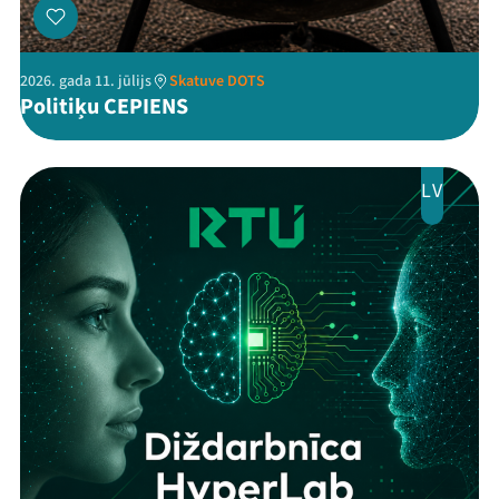
2026. gada 11. jūlijs
Skatuve DOTS
Politiķu CEPIENS
LV