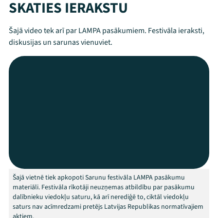
SKATIES IERAKSTU
Šajā video tek arī par LAMPA pasākumiem. Festivāla ieraksti,
diskusijas un sarunas vienuviet.
Mana programma
Festivāls
Programma
Šajā vietnē tiek apkopoti Sarunu festivāla LAMPA pasākumu
materiāli. Festivāla rīkotāji neuzņemas atbildību par pasākumu
Arhīvs
dalībnieku viedokļu saturu, kā arī nerediģē to, ciktāl viedokļu
saturs nav acīmredzami pretējs Latvijas Republikas normatīvajiem
aktiem.