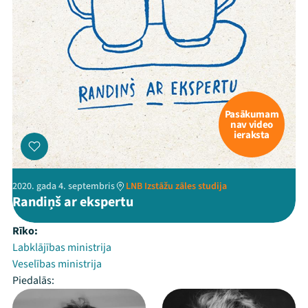
Pasākumam
nav video
ieraksta
2020. gada 4. septembris
LNB Izstāžu zāles studija
Randiņš ar ekspertu
Rīko:
Labklājības ministrija
Veselības ministrija
Piedalās: