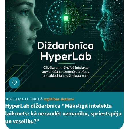
Threads
Facebook
Youtube
X
Instagram
Flick
TikTok
2026. gada 11. jūlijs
Izglītības skatuve
HyperLab diždarbnīca "Mākslīgā intelekta
laikmets: kā nezaudēt uzmanību, spriestspēju
un veselību?"