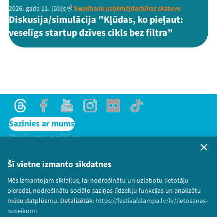
2026. gada 11. jūlijs
Swedbank uzņēmējdarbības skatuve
Diskusija/simulācija "Kļūdas, ko pieļaut:
veselīgs startup dzīves cikls bez filtra"
Threads
Facebook
Youtube
Instagram
Flick
TikTok
Sazinies ar mums
Privātuma politika
Lietošanas noteikumi un sīkdatņu politika
Bērnu aizsardzības politika
Šī vietne izmanto sīkdatnes
© 2026 Sarunu festivāls LAMPA Visas tiesības
Mēs izmantojam sīkfailus, lai nodrošinātu un uzlabotu lietotāju
paturētas.
pieredzi, nodrošinātu sociālo saziņas līdzekļu funkcijas un analizētu
mūsu datplūsmu. Detalizētāk:
https://festivalslampa.lv/lv/lietosanas-
noteikumi