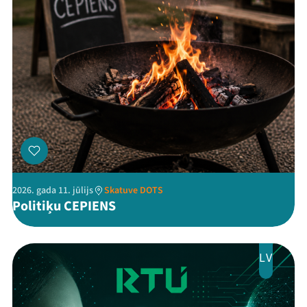
Programma
Arhīvs
Viņi bija LAMPĀ 2026
Jaunumi
Ziedo
Veikals
2026. gada 11. jūlijs
Skatuve DOTS
Kontakti
Politiķu CEPIENS
LV