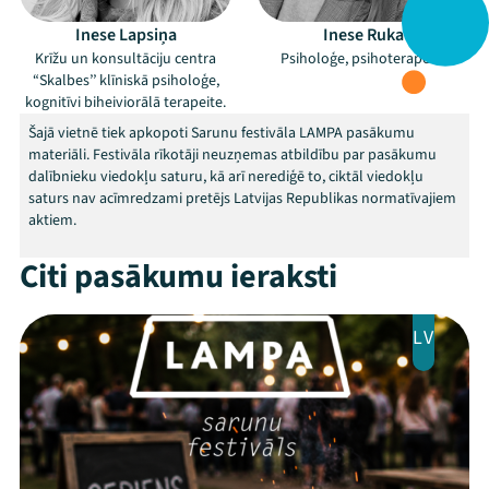
Inese Lapsiņa
Inese Ruka
Krīžu un konsultāciju centra
Psiholoģe, psihoterapeite
“Skalbes’’ klīniskā psiholoģe,
kognitīvi biheiviorālā terapeite.
Šajā vietnē tiek apkopoti Sarunu festivāla LAMPA pasākumu
materiāli. Festivāla rīkotāji neuzņemas atbildību par pasākumu
dalībnieku viedokļu saturu, kā arī nerediģē to, ciktāl viedokļu
saturs nav acīmredzami pretējs Latvijas Republikas normatīvajiem
aktiem.
Citi pasākumu ieraksti
LV
Mana programma
Festivāls