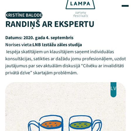
KRISTĪNE BALODE
RANDIŅŠ AR EKSPERTU
Datums:
2020. gada 4. septembris
Norises vieta:
LNB Izstāžu zāles studija
Iespēja skatītājiem un klausītājiem saņemt individuālas
konsultācijas, satikties ar dažādu jomu profesionāļiem, uzdot
jautājumus par sev aktuālām diskusijā “Cilvēku ar invaliditāti
privātā dzīve” skartajām problēmām.
LV