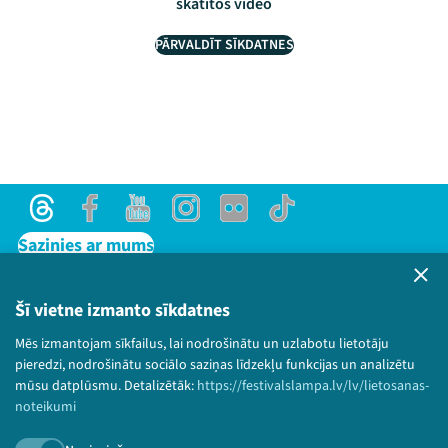
skatītos video
PĀRVALDĪT SĪKDATNES
Threads
Facebook
Youtube
Instagram
Flick
TikTok
Sazinies ar mums
Privātuma politika
Lietošanas noteikumi un sīkdatņu politika
Šī vietne izmanto sīkdatnes
Bērnu aizsardzības politika
Mēs izmantojam sīkfailus, lai nodrošinātu un uzlabotu lietotāju
© 2026 Sarunu festivāls LAMPA Visas tiesības
pieredzi, nodrošinātu sociālo saziņas līdzekļu funkcijas un analizētu
paturētas.
mūsu datplūsmu. Detalizētāk:
https://festivalslampa.lv/lv/lietosanas-
noteikumi