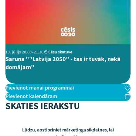
Threads
Facebook
Youtube
X
Instagram
Flick
TikTok
10. jūlijs 20.00–21.30
Cēsu skatuve
Saruna ""Latvija 2050" - tas ir tuvāk, nekā
domājam"
Pievienot manai programmai
Pievienot kalendāram
SKATIES IERAKSTU
Lūdzu, apstipriniet mārketinga sīkdatnes, lai