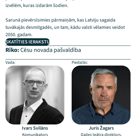
izvēlēm, kuras izdarām šodien.
Sarunā pievērsīsimies pārmaiņām, kas Latviju sagaida
tuvākajās desmitgadēs, un tam, kādu valsti vēlamies veidot
2050. gadam.
SKATĪTIES IERAKSTU
Rīko:
Cēsu novada pašvaldība
Vada:
Piedalās:
Ivars Svilāns
Juris Žagars
Komunikators
Dailes teātra direktors,