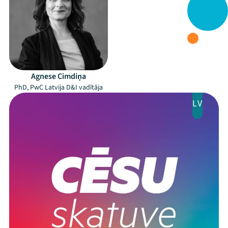
Programma
Arhīvs
Viņi bija LAMPĀ 2026
Jaunumi
Agnese Cimdiņa
PhD, PwC Latvija D&I vadītāja
Ziedo
LV
Veikals
Kontakti