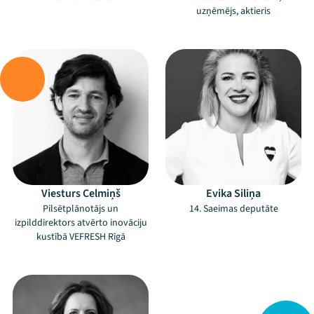
uzņēmējs, aktieris
–
–
Viesturs Celmiņš
Evika Siliņa
Pilsētplānotājs un
14. Saeimas deputāte
izpilddirektors atvērto inovāciju
kustībā VEFRESH Rīgā
Mana programma
–
Festivāls