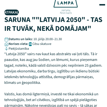
ATPAKAĻ
SARUNA ""LATVIJA 2050" - TAS
IR TUVĀK, NEKĀ DOMĀJAM"
Datums un laiks:
10. jūlijs 20.00–21.30
Norises vieta:
Cēsu skatuve
36
Piekļūstamība
“Latvija 2050” vairs nav kaut kas abstrakts vai ļoti tāls. Tā ir
paaudze, kas aug jau šodien, un lēmumi, kurus pieņemam
tagad, noteiks, kādā valstī dzīvosim pēc nepilniem 25 gadiem.
Latvijas ekonomiku, darba tirgu, izglītību un ikdienu būtiski
ietekmēs tehnoloģiju attīstība, demogrāfijas pārmaiņas,
klimats un ģeopolitika.
Valstis, kas domā ilgtermiņā, investē ne tikai ekonomikā un
tehnoloģijās, bet arī cilvēkos, izglītībā un spējā pielāgoties
pārmaiņām. Nākotne neveidojas pati no sevis – tā sākas ar