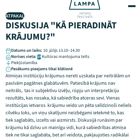
ATPAKAĻ
DISKUSIJA "KĀ PIERADINĀT
KRĀJUMU?"
Datums un laiks:
10. jūlijs 13.10–14.30
Norises vieta:
Kultūras mantojuma telts
19
Piekļūstamība
Pasākums pieejams tikai klātienē
Atmiņas institūciju krājumus nereti uzskata par neitrālām un
pasīvām pagātnes glabātuvēm. Patiesībā krājums nav
neitrāls, tas ir subjektīvu izvēļu, rūpju un interpretāciju
rezultāts, kas nosaka, kā sabiedrība atceras sevi. Vienas
institūcijas ietvaros krājumu veido un pēta salīdzinoši neliels
cilvēku loks, un viņu skatījumi neizbēgami ietekmē to, kas
tiek saglabāts, izcelts vai aizmirsts. Diskusijā runāsim par
krājumu kā dzīvu un mainīgu vidi, kurā sabiedrības atmiņa
tiek ne tikai saglabāta, bet arī veidota, pakļaujoties radikālai