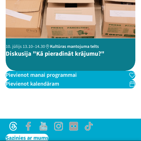
10. jūlijs 13.10–14.30
Kultūras mantojuma telts
Diskusija "Kā pieradināt krājumu?"
Pievienot manai programmai
Pievienot kalendāram
Threads
Facebook
Youtube
Instagram
Flick
TikTok
Sazinies ar mums