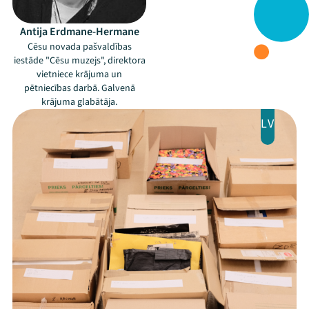
Jaunumi
Antija Erdmane-Hermane
Ziedo
Cēsu novada pašvaldības
iestāde "Cēsu muzejs", direktora
Veikals
vietniece krājuma un
pētniecības darbā. Galvenā
Kontakti
krājuma glabātāja.
LV
Threads
Facebook
Youtube
X
Instagram
Flick
TikTok