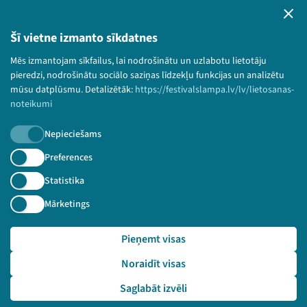
Privātuma politika
Lietošanas noteikumi un sīkdatņu politika
Šī vietne izmanto sīkdatnes
Bērnu aizsardzības politika
Mēs izmantojam sīkfailus, lai nodrošinātu un uzlabotu lietotāju
© 2026 Sarunu festivāls LAMPA Visas tiesības
pieredzi, nodrošinātu sociālo saziņas līdzekļu funkcijas un analizētu
paturētas.
mūsu datplūsmu. Detalizētāk:
https://festivalslampa.lv/lv/lietosanas-
noteikumi
Nepieciešams
Piesakies jaunumiem!
Preferences
Statistika
Nepalaid garām aktuālāko informāciju!
Mārketings
Pieņemt visas
Pieteikties
Noraidīt visas
🔗 https://festivalslampa.lv/lv/pasakums/3394
Saglabāt izvēli