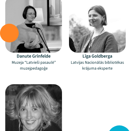
Danute Grīnfelde
Līga Goldberga
Mana programma
Muzeja “Latvieši pasaulē”
Latvijas Nacionālās bibliotēkas
muzejpedagoģe
krājuma eksperte
Festivāls
–
Programma
Arhīvs
Viņi bija LAMPĀ 2026