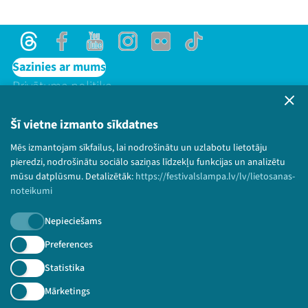
Threads
Facebook
Youtube
Instagram
Flick
TikTok
Sazinies ar mums
Privātuma politika
Lietošanas noteikumi un sīkdatņu politika
Bērnu aizsardzības politika
Šī vietne izmanto sīkdatnes
© 2026 Sarunu festivāls LAMPA Visas tiesības
Threads
Facebook
Youtube
X
Instagram
Flick
TikTok
Mēs izmantojam sīkfailus, lai nodrošinātu un uzlabotu lietotāju
paturētas.
pieredzi, nodrošinātu sociālo saziņas līdzekļu funkcijas un analizētu
mūsu datplūsmu. Detalizētāk:
https://festivalslampa.lv/lv/lietosanas-
noteikumi
Nepieciešams
Piesakies jaunumiem!
Preferences
Nepalaid garām aktuālāko informāciju!
Statistika
Mārketings