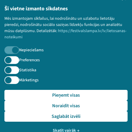
Lietošanas noteikumi un sīkdatņu politika
Šī vietne izmanto sīkdatnes
Bērnu aizsardzības politika
Mēs izmantojam sīkfailus, lai nodrošinātu un uzlabotu lietotāju
© 2026 Sarunu festivāls LAMPA Visas tiesības
pieredzi, nodrošinātu sociālo saziņas līdzekļu funkcijas un analizētu
paturētas.
mūsu datplūsmu. Detalizētāk:
https://festivalslampa.lv/lv/lietosanas-
noteikumi
Nepieciešams
Piesakies jaunumiem!
Preferences
Statistika
Nepalaid garām aktuālāko informāciju!
Mārketings
Pieņemt visas
Pieteikties
Noraidīt visas
🔗 https://festivalslampa.lv/lv/pasakums/3264
Saglabāt izvēli
Skatīt vairāk
→