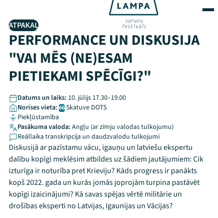
ATPAKAĻ
PERFORMANCE UN DISKUSIJA
"VAI MĒS (NE)ESAM
PIETIEKAMI SPĒCĪGI?"
Datums un laiks:
10. jūlijs 17.30–19.00
Norises vieta:
Skatuve DOTS
66
Piekļūstamība
Pasākuma valoda:
Angļu
(ar zīmju valodas tulkojumu)
Reāllaika transkripcija un daudzvalodu tulkojumi
Diskusijā ar pazīstamu vācu, igauņu un latviešu ekspertu
dalību kopīgi meklēsim atbildes uz šādiem jautājumiem: Cik
izturīga ir noturība pret Krieviju? Kāds progress ir panākts
kopš 2022. gada un kurās jomās joprojām turpina pastāvēt
kopīgi izaicinājumi? Kā savas spējas vērtē militārie un
drošības eksperti no Latvijas, Igaunijas un Vācijas?