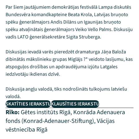
Par šiem jautājumiem demokrātijas festivālā Lampa diskutēs
Bundesvēra komandkapteine Beata Krola, Latvijas bruņoto
spēku ģenerālmajors Andis Dilāns un Igaunijas bruņoto
spēku atvaļinātais ģenerālmajors Veiko Vello Palms. Diskusiju
vadīs LATO ģenerālsekretāre Sigita Struberga.
Diskusijas ievadā varēs pieredzēt dramaturga Jāņa Baloža
dibinātās mākslinieku grupas Miglājs ?* veidoto lasījumu, kas
atspoguļos drošības un apdraudējuma izjūtu Latgales
iedzīvotāju ikdienas dzīvē.
Diskusija angļu valodā, tiks nodrošināts tulkojums latviešu
valodā.
SKATĪTIES IERAKSTU
KLAUSĪTIES IERAKSTU
Rīko:
Gētes institūts Rīgā
,
Konrāda Adenauera
fonds (Konrad-Adenauer-Stiftung)
,
Vācijas
vēstniecība Rīgā