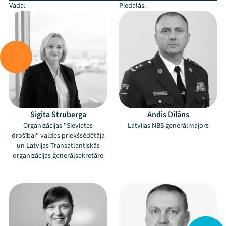
Vada:
Piedalās:
Sigita Struberga
Andis Dilāns
Organizācijas "Sievietes
Latvijas NBS ģenerālmajors
drošībai" valdes priekšsēdētāja
un Latvijas Transatlantiskās
organizācijas ģenerālsekretāre
–
–
Mana programma