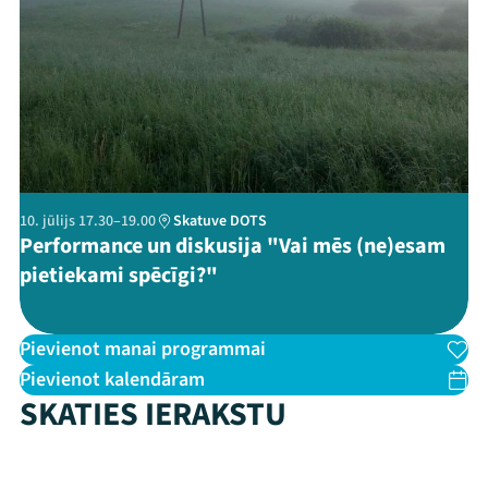
Threads
Facebook
Youtube
X
Instagram
Flick
TikTok
10. jūlijs 17.30–19.00
Skatuve DOTS
Performance un diskusija "Vai mēs (ne)esam
pietiekami spēcīgi?"
Pievienot manai programmai
Pievienot kalendāram
SKATIES IERAKSTU