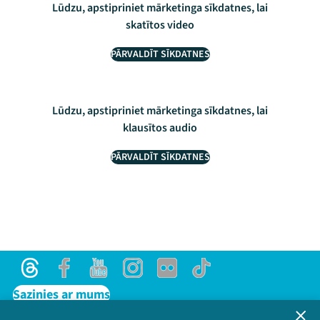
Lūdzu, apstipriniet mārketinga sīkdatnes, lai
skatītos video
PĀRVALDĪT SĪKDATNES
Lūdzu, apstipriniet mārketinga sīkdatnes, lai
klausītos audio
PĀRVALDĪT SĪKDATNES
Threads
Facebook
Youtube
Instagram
Flick
TikTok
Sazinies ar mums
Privātuma politika