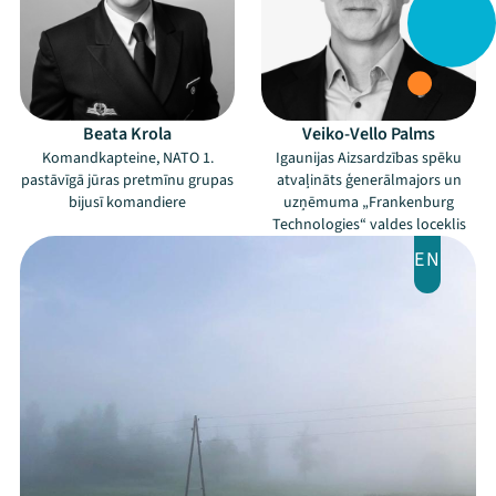
Festivāls
Programma
Beata Krola
Veiko-Vello Palms
Arhīvs
Komandkapteine, NATO 1.
Igaunijas Aizsardzības spēku
pastāvīgā jūras pretmīnu grupas
atvaļināts ģenerālmajors un
Viņi bija LAMPĀ 2026
bijusī komandiere
uzņēmuma „Frankenburg
Technologies“ valdes loceklis
Jaunumi
EN
Ziedo
Veikals
Kontakti