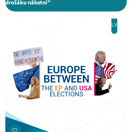
drošāku nākotni"
LV