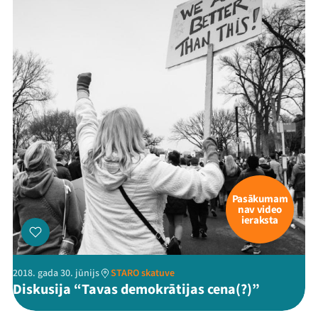
Pasākumam
nav video
ieraksta
2018. gada 30. jūnijs
STARO skatuve
Diskusija “Tavas demokrātijas cena(?)”