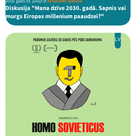
2019. gada 29. jūnijs
APGAISMO skatuve
Diskusija "Mana dzīve 2030. gadā. Sapnis vai
murgs Eiropas millenium paaudzei?"
LV