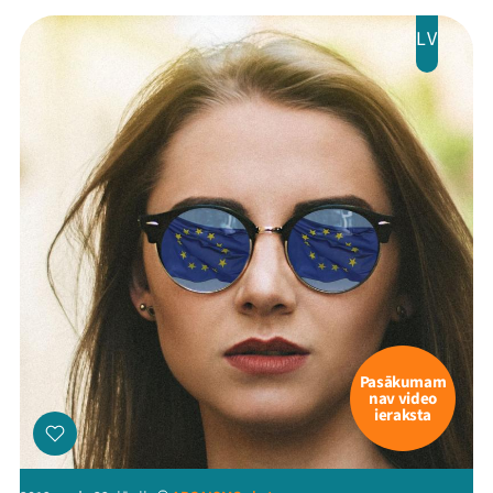
LV
Pasākumam
nav video
ieraksta