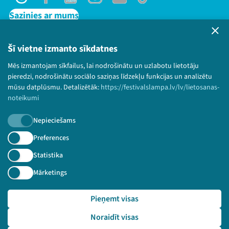
Threads
Facebook
Youtube
Instagram
Flick
TikTok
Sazinies ar mums
Privātuma politika
Lietošanas noteikumi un sīkdatņu politika
Šī vietne izmanto sīkdatnes
Bērnu aizsardzības politika
Mēs izmantojam sīkfailus, lai nodrošinātu un uzlabotu lietotāju
© 2026 Sarunu festivāls LAMPA Visas tiesības
pieredzi, nodrošinātu sociālo saziņas līdzekļu funkcijas un analizētu
paturētas.
mūsu datplūsmu. Detalizētāk:
https://festivalslampa.lv/lv/lietosanas-
noteikumi
Nepieciešams
Piesakies jaunumiem!
Preferences
Statistika
Nepalaid garām aktuālāko informāciju!
Mārketings
Pieņemt visas
Pieteikties
Noraidīt visas