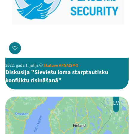
Jaunumi
Ziedo
Veikals
Kontakti
2022. gada 1. jūlijs
Skatuve APGAISMO
Diskusija "Sieviešu loma starptautisku
konfliktu risināšanā"
LV
Threads
Facebook
Youtube
X
Instagram
Flick
TikTok