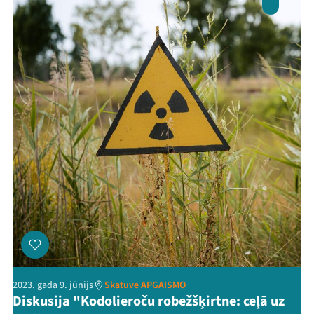
2023. gada 9. jūnijs
Skatuve APGAISMO
Diskusija "Kodolieroču robežšķirtne: ceļā uz