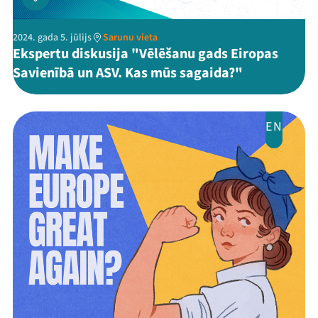
2024. gada 5. jūlijs
Sarunu vieta
Ekspertu diskusija "Vēlēšanu gads Eiropas
Savienībā un ASV. Kas mūs sagaida?"
EN