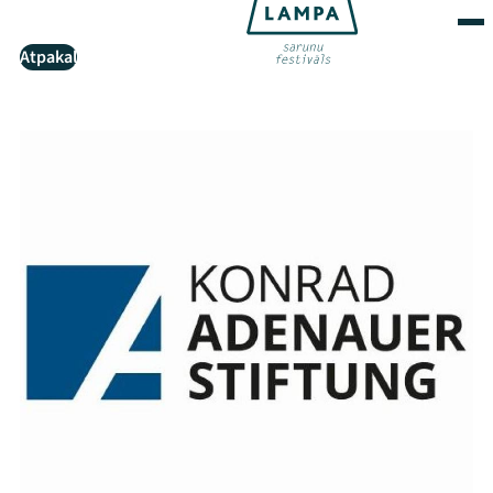
Atpakaļ