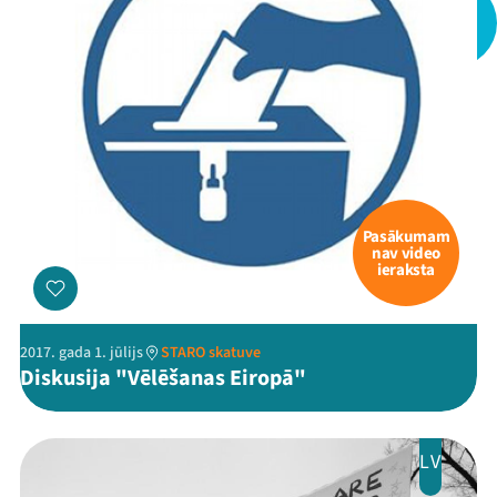
Pasākumam
nav video
ieraksta
2017. gada 1. jūlijs
STARO skatuve
Diskusija "Vēlēšanas Eiropā"
LV