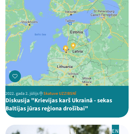
2022. gada 2. jūlijs
Skatuve UZZIBSNĪ
Diskusija "Krievijas karš Ukrainā - sekas
Baltijas jūras reģiona drošībai"
EN