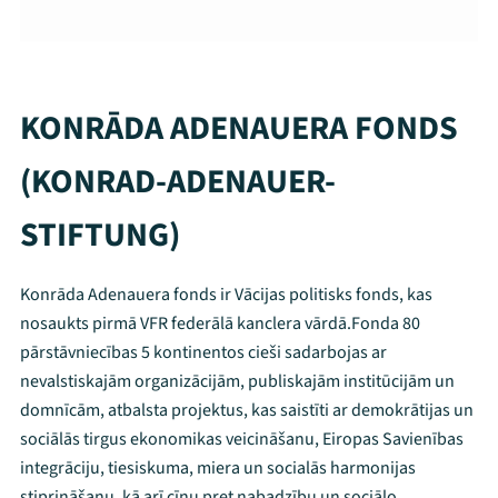
KONRĀDA ADENAUERA FONDS
(KONRAD-ADENAUER-
STIFTUNG)
Konrāda Adenauera fonds ir Vācijas politisks fonds, kas
nosaukts pirmā VFR federālā kanclera vārdā.Fonda 80
pārstāvniecības 5 kontinentos cieši sadarbojas ar
nevalstiskajām organizācijām, publiskajām institūcijām un
domnīcām, atbalsta projektus, kas saistīti ar demokrātijas un
sociālās tirgus ekonomikas veicināšanu, Eiropas Savienības
integrāciju, tiesiskuma, miera un socialās harmonijas
stiprināšanu, kā arī cīņu pret nabadzību un sociālo