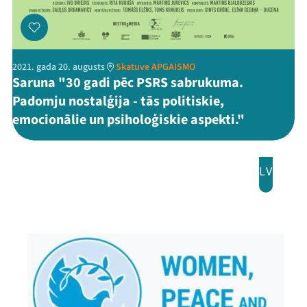
2021. gada 20. augusts
Skatuve APGAISMO
Saruna "30 gadi pēc PSRS sabrukuma.
Padomju nostalģija - tās politiskie,
emocionālie un psiholoģiskie aspekti."
Mana programma
LV
Festivāls
Programma
Arhīvs
Viņi bija LAMPĀ 2026