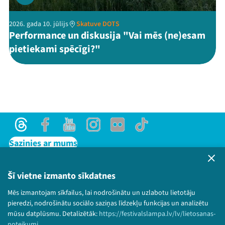
2026. gada 10. jūlijs
Skatuve DOTS
Performance un diskusija "Vai mēs (ne)esam
pietiekami spēcīgi?"
Threads
Facebook
Youtube
Instagram
Flick
TikTok
Sazinies ar mums
Privātuma politika
Lietošanas noteikumi un sīkdatņu politika
Šī vietne izmanto sīkdatnes
Bērnu aizsardzības politika
Mēs izmantojam sīkfailus, lai nodrošinātu un uzlabotu lietotāju
© 2026 Sarunu festivāls LAMPA Visas tiesības
pieredzi, nodrošinātu sociālo saziņas līdzekļu funkcijas un analizētu
paturētas.
mūsu datplūsmu. Detalizētāk:
https://festivalslampa.lv/lv/lietosanas-
noteikumi