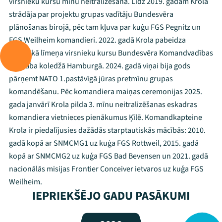
virsnieku kursu mīnu neitralizēšanā. Līdz 2019. gadam Krola
strādāja par projektu grupas vadītāju Bundesvēra
plānošanas birojā, pēc tam kļuva par kuģu FGS Pegnitz un
FGS Weilheim komandieri. 2022. gadā Krola pabeidza
augstākā līmeņa virsnieku kursu Bundesvēra Komandvadības
un štāba koledžā Hamburgā. 2024. gadā viņai bija gods
Mana programma
pārņemt NATO 1.pastāvīgā jūras pretmīnu grupas
komandēšanu. Pēc komandiera maiņas ceremonijas 2025.
Festivāls
gada janvārī Krola pilda 3. mīnu neitralizēšanas eskadras
komandiera vietnieces pienākumus Ķīlē. Komandkapteine
Programma
Krola ir piedalījusies dažādās starptautiskās mācībās: 2010.
Arhīvs
gadā kopā ar SNMCMG1 uz kuģa FGS Rottweil, 2015. gadā
kopā ar SNMCMG2 uz kuģa FGS Bad Bevensen un 2021. gadā
Viņi bija LAMPĀ 2026
nacionālās misijas Frontier Conceiver ietvaros uz kuģa FGS
Weilheim.
Jaunumi
IEPRIEKŠĒJO GADU PASĀKUMI
Ziedo