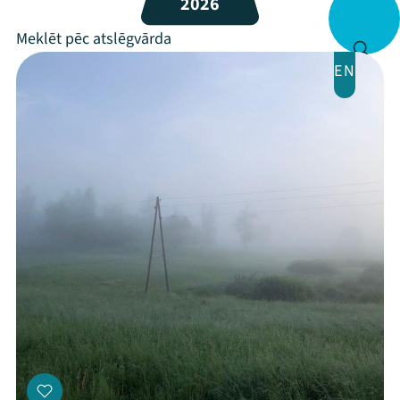
2026
Veikals
Kontakti
EN
Threads
Facebook
Youtube
X
Instagram
Flick
TikTok