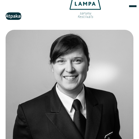
Atpakaļ