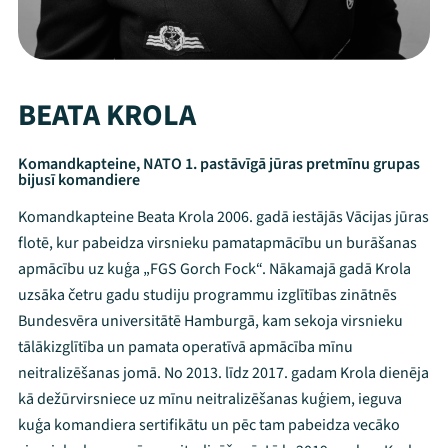
BEATA KROLA
Komandkapteine, NATO 1. pastāvīgā jūras pretmīnu grupas
bijusī komandiere
Komandkapteine Beata Krola 2006. gadā iestājās Vācijas jūras
flotē, kur pabeidza virsnieku pamatapmācību un burāšanas
apmācību uz kuģa „FGS Gorch Fock“. Nākamajā gadā Krola
uzsāka četru gadu studiju programmu izglītības zinātnēs
Bundesvēra universitātē Hamburgā, kam sekoja virsnieku
tālākizglītība un pamata operatīvā apmācība mīnu
neitralizēšanas jomā. No 2013. līdz 2017. gadam Krola dienēja
kā dežūrvirsniece uz mīnu neitralizēšanas kuģiem, ieguva
kuģa komandiera sertifikātu un pēc tam pabeidza vecāko