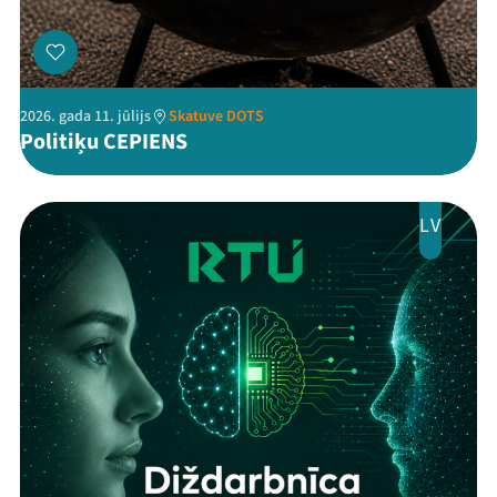
2026. gada 11. jūlijs
Skatuve DOTS
Politiķu CEPIENS
LV