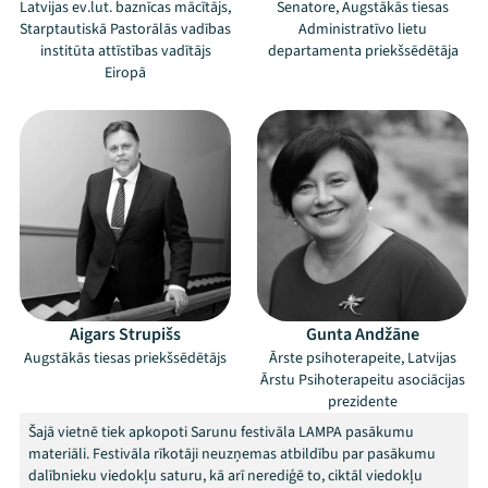
Latvijas ev.lut. baznīcas mācītājs,
Senatore, Augstākās tiesas
Starptautiskā Pastorālās vadības
Administratīvo lietu
institūta attīstības vadītājs
departamenta priekšsēdētāja
Eiropā
Mana programma
Aigars Strupišs
Gunta Andžāne
Festivāls
Augstākās tiesas priekšsēdētājs
Ārste psihoterapeite, Latvijas
Ārstu Psihoterapeitu asociācijas
prezidente
Programma
Šajā vietnē tiek apkopoti Sarunu festivāla LAMPA pasākumu
materiāli. Festivāla rīkotāji neuzņemas atbildību par pasākumu
Arhīvs
dalībnieku viedokļu saturu, kā arī nerediģē to, ciktāl viedokļu