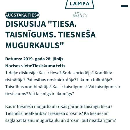
AUGSTĀKĀ TIESA
DISKUSIJA "TIESA.
TAISNĪGUMS. TIESNEŠA
MUGURKAULS"
Datums:
2019. gada 28. jūnijs
Norises vieta:
Tiesiskuma telts
1.daļa: diskusija: Kas ir tiesa? Soda spriedēja? Konflikta
risinātāja? Patiesības noskaidrotāja? Likumu tulkotāja?
Taisnības nodibinātāja? Kas ir taisnīgums? Vai taisnīgums ir
tiesiskums? Vai taisnīgs ir likumīgs?
Kas ir tiesneša mugurkauls? Kas garantē taisnīgu tiesu?
Tiesneša neatkarība? Tiesneša drosme? Kā tiesnesim
saglabāt taisnu mugurkaulu un drosmi būt neatkarīgam?