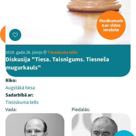
Pasākumam
nav video
ieraksta
2019. gada 28. jūnijs
Tiesiskuma telts
Diskusija "Tiesa. Taisnīgums. Tiesneša
mugurkauls"
Rīko:
Augstākā tiesa
Sadarbībā ar:
Tiesiskuma telts
Vada:
Piedalās: