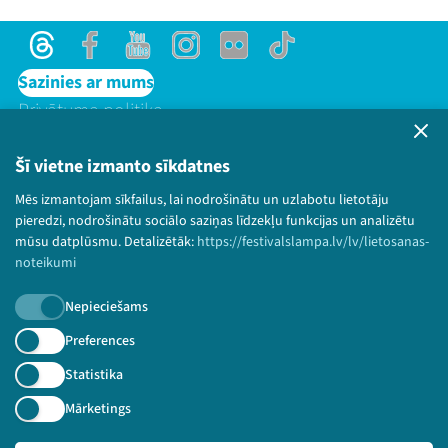
Threads
Facebook
Youtube
Instagram
Flick
TikTok
Sazinies ar mums
Privātuma politika
Lietošanas noteikumi un sīkdatņu politika
Bērnu aizsardzības politika
Šī vietne izmanto sīkdatnes
© 2026 Sarunu festivāls LAMPA Visas tiesības
Mēs izmantojam sīkfailus, lai nodrošinātu un uzlabotu lietotāju
paturētas.
pieredzi, nodrošinātu sociālo saziņas līdzekļu funkcijas un analizētu
mūsu datplūsmu. Detalizētāk:
https://festivalslampa.lv/lv/lietosanas-
noteikumi
Nepieciešams
Piesakies jaunumiem!
Preferences
Nepalaid garām aktuālāko informāciju!
Statistika
Mārketings