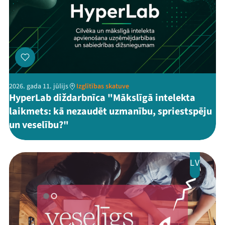
2026. gada 11. jūlijs
Izglītības skatuve
HyperLab diždarbnīca "Mākslīgā intelekta
laikmets: kā nezaudēt uzmanību, spriestspēju
un veselību?"
LV