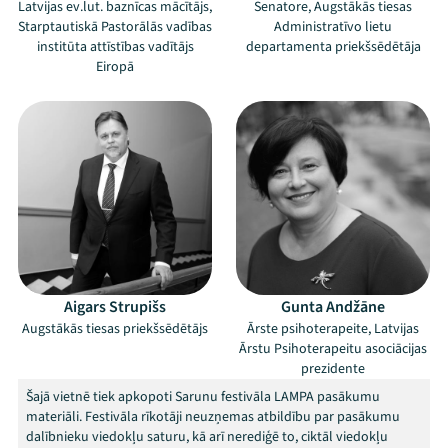
Latvijas ev.lut. baznīcas mācītājs,
Senatore, Augstākās tiesas
Starptautiskā Pastorālās vadības
Administratīvo lietu
institūta attīstības vadītājs
departamenta priekšsēdētāja
Eiropā
Mana programma
Aigars Strupišs
Gunta Andžāne
Festivāls
Augstākās tiesas priekšsēdētājs
Ārste psihoterapeite, Latvijas
Ārstu Psihoterapeitu asociācijas
prezidente
Programma
Šajā vietnē tiek apkopoti Sarunu festivāla LAMPA pasākumu
materiāli. Festivāla rīkotāji neuzņemas atbildību par pasākumu
Arhīvs
dalībnieku viedokļu saturu, kā arī nerediģē to, ciktāl viedokļu