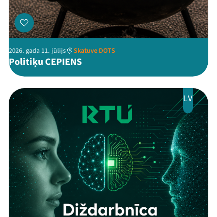
2026. gada 11. jūlijs
Skatuve DOTS
Politiķu CEPIENS
LV