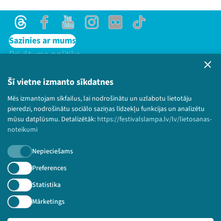
Threads
Facebook
Youtube
Instagram
Flick
TikTok
Sazinies ar mums
Privātuma politika
Lietošanas noteikumi un sīkdatņu politika
Bērnu aizsardzības politika
Šī vietne izmanto sīkdatnes
© 2026 Sarunu festivāls LAMPA Visas tiesības
Mēs izmantojam sīkfailus, lai nodrošinātu un uzlabotu lietotāju
paturētas.
pieredzi, nodrošinātu sociālo saziņas līdzekļu funkcijas un analizētu
mūsu datplūsmu. Detalizētāk:
https://festivalslampa.lv/lv/lietosanas-
noteikumi
Nepieciešams
Piesakies jaunumiem!
Preferences
Nepalaid garām aktuālāko informāciju!
Statistika
Mārketings