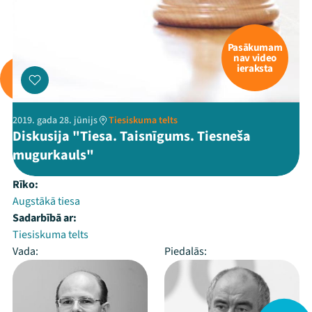
Pasākumam
nav video
ieraksta
2019. gada 28. jūnijs
Tiesiskuma telts
Diskusija "Tiesa. Taisnīgums. Tiesneša
mugurkauls"
Rīko:
Augstākā tiesa
Sadarbībā ar:
Tiesiskuma telts
Vada:
Piedalās: