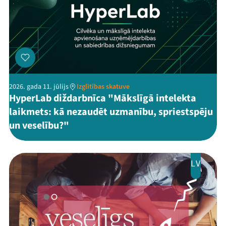
2026. gada 11. jūlijs
Izglītības skatuve
HyperLab diždarbnīca "Mākslīgā intelekta
laikmets: kā nezaudēt uzmanību, spriestspēju
un veselību?"
LV