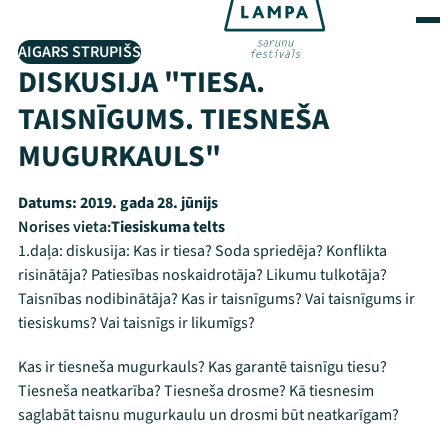
AIGARS STRUPIŠS
DISKUSIJA "TIESA.
TAISNĪGUMS. TIESNEŠA
MUGURKAULS"
Datums:
2019. gada 28. jūnijs
Norises vieta:
Tiesiskuma telts
1.daļa: diskusija: Kas ir tiesa? Soda spriedēja? Konflikta
risinātāja? Patiesības noskaidrotāja? Likumu tulkotāja?
Taisnības nodibinātāja? Kas ir taisnīgums? Vai taisnīgums ir
tiesiskums? Vai taisnīgs ir likumīgs?
Kas ir tiesneša mugurkauls? Kas garantē taisnīgu tiesu?
Tiesneša neatkarība? Tiesneša drosme? Kā tiesnesim
saglabāt taisnu mugurkaulu un drosmi būt neatkarīgam?