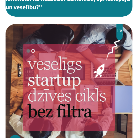
un veselību?"
LV