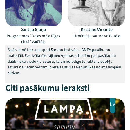
Sintija Siliņa
Kristīne Virsnīte
Programmas "Dejas māja Rīgas
Uzņēmēja, satura veidotāja
cirkā" vadītāja
Mana programma
Šajā vietnē tiek apkopoti Sarunu festivāla LAMPA pasākumu
materiāli. Festivāla rīkotāji neuzņemas atbildību par pasākumu
dalībnieku viedokļu saturu, kā arī nerediģē to, ciktāl viedokļu
Festivāls
saturs nav acīmredzami pretējs Latvijas Republikas normatīvajiem
aktiem.
Programma
Citi pasākumu ieraksti
Arhīvs
Viņi bija LAMPĀ 2026
LV
Jaunumi