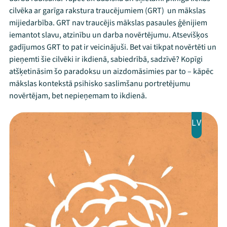
cilvēka ar garīga rakstura traucējumiem (GRT) un mākslas
mijiedarbība. GRT nav traucējis mākslas pasaules ģēnijiem
iemantot slavu, atzinību un darba novērtējumu. Atsevišķos
gadījumos GRT to pat ir veicinājuši. Bet vai tikpat novērtēti un
pieņemti šie cilvēki ir ikdienā, sabiedrībā, sadzīvē? Kopīgi
atšķetināsim šo paradoksu un aizdomāsimies par to – kāpēc
mākslas kontekstā psihisko saslimšanu portretējumu
novērtējam, bet nepieņemam to ikdienā.
LV