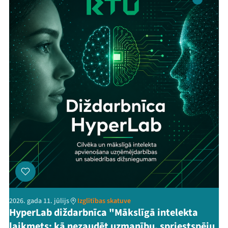
2026. gada 11. jūlijs
Izglītības skatuve
HyperLab diždarbnīca "Mākslīgā intelekta
laikmets: kā nezaudēt uzmanību, spriestspēju