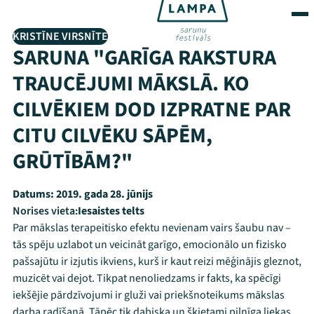
KRISTĪNE VIRSNĪTE
SARUNA "GARĪGA RAKSTURA
TRAUCĒJUMI MĀKSLĀ. KO
CILVĒKIEM DOD IZPRATNE PAR
CITU CILVĒKU SĀPĒM,
GRŪTĪBĀM?"
Datums:
2019. gada 28. jūnijs
Norises vieta:
Iesaistes telts
Par mākslas terapeitisko efektu nevienam vairs šaubu nav –
tās spēju uzlabot un veicināt garīgo, emocionālo un fizisko
pašsajūtu ir izjutis ikviens, kurš ir kaut reizi mēģinājis gleznot,
muzicēt vai dejot. Tikpat nenoliedzams ir fakts, ka spēcīgi
iekšējie pārdzīvojumi ir gluži vai priekšnoteikums mākslas
darba radīšanā. Tāpēc tik dabiska un šķietami pilnīga liekas