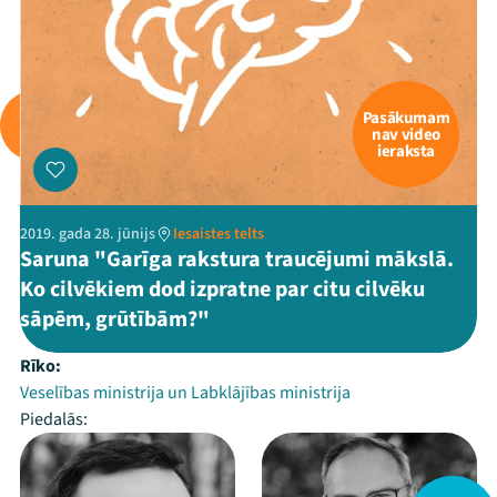
Pasākumam
nav video
ieraksta
2019. gada 28. jūnijs
Iesaistes telts
Saruna "Garīga rakstura traucējumi mākslā.
Ko cilvēkiem dod izpratne par citu cilvēku
sāpēm, grūtībām?"
Rīko:
Veselības ministrija un Labklājības ministrija
Piedalās: