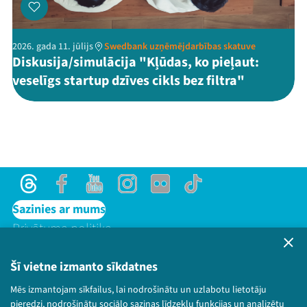
2026. gada 11. jūlijs
Swedbank uzņēmējdarbības skatuve
Diskusija/simulācija "Kļūdas, ko pieļaut:
veselīgs startup dzīves cikls bez filtra"
Threads
Facebook
Youtube
Instagram
Flick
TikTok
Sazinies ar mums
Privātuma politika
Lietošanas noteikumi un sīkdatņu politika
Bērnu aizsardzības politika
Šī vietne izmanto sīkdatnes
© 2026 Sarunu festivāls LAMPA Visas tiesības
Mēs izmantojam sīkfailus, lai nodrošinātu un uzlabotu lietotāju
paturētas.
pieredzi, nodrošinātu sociālo saziņas līdzekļu funkcijas un analizētu