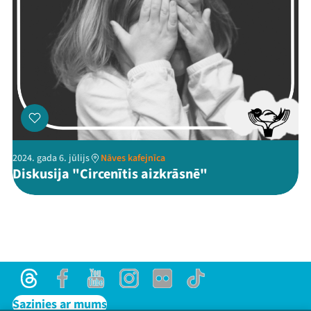
2024. gada 6. jūlijs
Nāves kafejnīca
Diskusija "Circenītis aizkrāsnē"
Threads
Facebook
Youtube
Instagram
Flick
TikTok
Sazinies ar mums