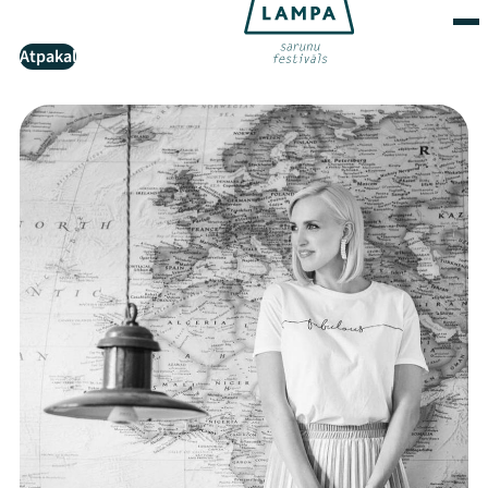
Atpakaļ