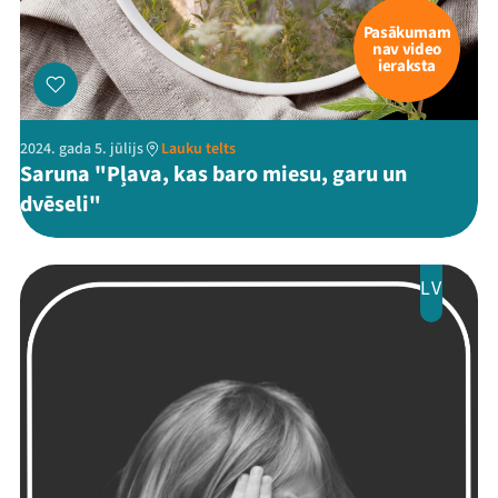
Pasākumam
nav video
ieraksta
2024. gada 5. jūlijs
Lauku telts
Saruna "Pļava, kas baro miesu, garu un
dvēseli"
LV