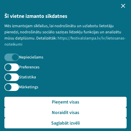
Privātuma politika
Lietošanas noteikumi un sīkdatņu politika
Šī vietne izmanto sīkdatnes
Bērnu aizsardzības politika
Mēs izmantojam sīkfailus, lai nodrošinātu un uzlabotu lietotāju
© 2026 Sarunu festivāls LAMPA Visas tiesības
pieredzi, nodrošinātu sociālo saziņas līdzekļu funkcijas un analizētu
paturētas.
mūsu datplūsmu. Detalizētāk:
https://festivalslampa.lv/lv/lietosanas-
noteikumi
Nepieciešams
Piesakies jaunumiem!
Preferences
Statistika
Nepalaid garām aktuālāko informāciju!
Mārketings
Pieņemt visas
Pieteikties
Noraidīt visas
🔗 https://festivalslampa.lv/lv/dalibnieki/2504
Saglabāt izvēli