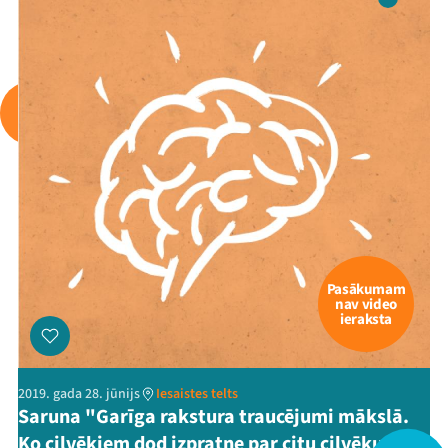
Pasākumam
nav video
ieraksta
2019. gada 28. jūnijs
Iesaistes telts
Saruna "Garīga rakstura traucējumi mākslā.
Ko cilvēkiem dod izpratne par citu cilvēku