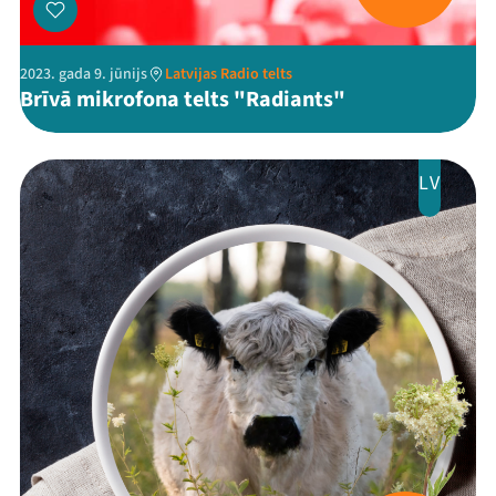
Jaunumi
Ziedo
2023. gada 9. jūnijs
Latvijas Radio telts
Brīvā mikrofona telts "Radiants"
Veikals
Kontakti
LV
Threads
Facebook
Youtube
X
Instagram
Flick
TikTok