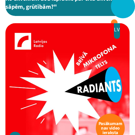
sāpēm, grūtībām?"
LV
Mana programma
Festivāls
Programma
Arhīvs
Viņi bija LAMPĀ 2026
Pasākumam
nav video
ieraksta