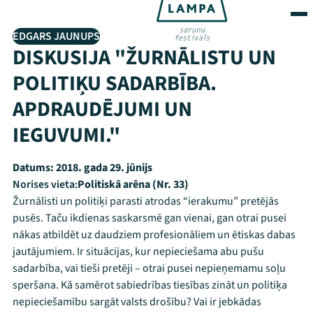
EDGARS JAUNUPS
DISKUSIJA "ŽURNĀLISTU UN
POLITIĶU SADARBĪBA.
APDRAUDĒJUMI UN
IEGUVUMI."
Datums:
2018. gada 29. jūnijs
Norises vieta:
Politiskā arēna (Nr. 33)
Žurnālisti un politiķi parasti atrodas “ierakumu” pretējās
pusēs. Taču ikdienas saskarsmē gan vienai, gan otrai pusei
nākas atbildēt uz daudziem profesionāliem un ētiskas dabas
jautājumiem. Ir situācijas, kur nepieciešama abu pušu
sadarbība, vai tieši pretēji – otrai pusei nepieņemamu soļu
speršana. Kā samērot sabiedrības tiesības zināt un politiķa
nepieciešamību sargāt valsts drošību? Vai ir jebkādas