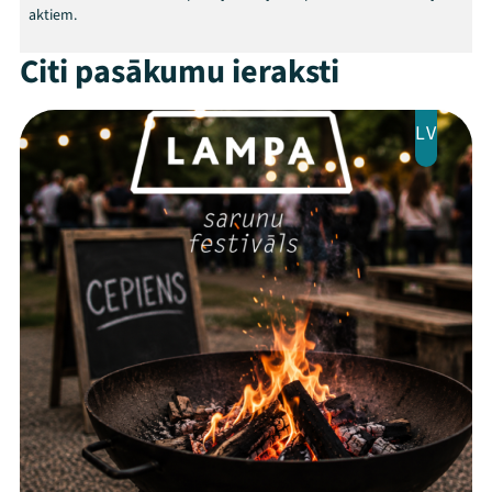
aktiem.
Citi pasākumu ieraksti
LV
Threads
Facebook
Youtube
X
Instagram
Flick
TikTok