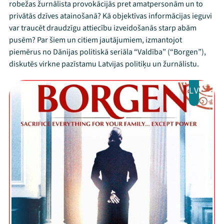
robežas žurnālista provokācijās pret amatpersonām un to
privātās dzīves atainošanā? Kā objektīvas informācijas ieguvi
var traucēt draudzīgu attiecību izveidošanās starp abām
pusēm? Par šiem un citiem jautājumiem, izmantojot
piemērus no Dānijas politiskā seriāla “Valdība” (“Borgen”),
diskutēs virkne pazīstamu Latvijas politiķu un žurnālistu.
LV