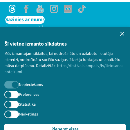
Threads
Facebook
Youtube
Instagram
Flick
TikTok
Sazinies ar mums
Privātuma politika
Lietošanas noteikumi un sīkdatņu politika
Bērnu aizsardzības politika
Šī vietne izmanto sīkdatnes
© 2026 Sarunu festivāls LAMPA Visas tiesības
Mēs izmantojam sīkfailus, lai nodrošinātu un uzlabotu lietotāju
paturētas.
pieredzi, nodrošinātu sociālo saziņas līdzekļu funkcijas un analizētu
mūsu datplūsmu. Detalizētāk:
https://festivalslampa.lv/lv/lietosanas-
noteikumi
Nepieciešams
Piesakies jaunumiem!
Preferences
Nepalaid garām aktuālāko informāciju!
Statistika
Mārketings
Pieņemt visas
Pieteikties