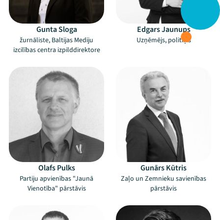
Gunta Sloga
Edgars Jaunups
žurnāliste, Baltijas Mediju
Uzņēmējs, politiķis
izcilības centra izpilddirektore
Olafs Pulks
Gunārs Kūtris
Partiju apvienības "Jaunā
Zaļo un Zemnieku savienības
Vienotība" pārstāvis
pārstāvis