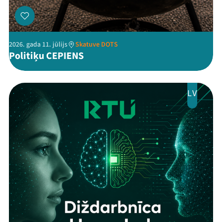
2026. gada 11. jūlijs
Skatuve DOTS
Politiķu CEPIENS
LV