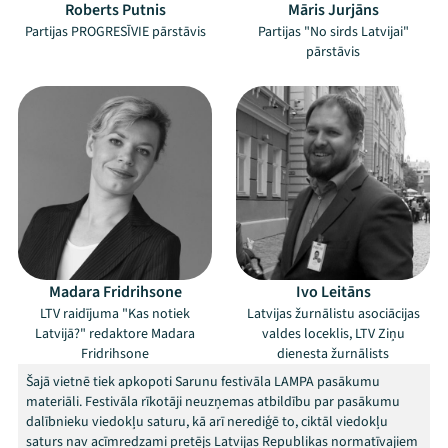
Roberts Putnis
Māris Jurjāns
Partijas PROGRESĪVIE pārstāvis
Partijas "No sirds Latvijai"
Mana programma
pārstāvis
Festivāls
Programma
Arhīvs
Viņi bija LAMPĀ 2026
Jaunumi
Madara Fridrihsone
Ivo Leitāns
LTV raidījuma "Kas notiek
Latvijas žurnālistu asociācijas
Ziedo
Latvijā?" redaktore Madara
valdes loceklis, LTV Ziņu
Fridrihsone
dienesta žurnālists
Veikals
Šajā vietnē tiek apkopoti Sarunu festivāla LAMPA pasākumu
materiāli. Festivāla rīkotāji neuzņemas atbildību par pasākumu
Kontakti
dalībnieku viedokļu saturu, kā arī nerediģē to, ciktāl viedokļu
saturs nav acīmredzami pretējs Latvijas Republikas normatīvajiem