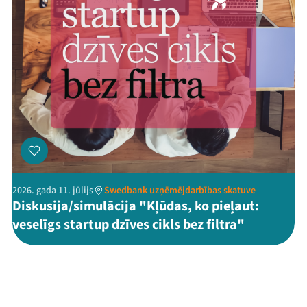
2026. gada 11. jūlijs
Swedbank uzņēmējdarbības skatuve
Diskusija/simulācija "Kļūdas, ko pieļaut:
veselīgs startup dzīves cikls bez filtra"