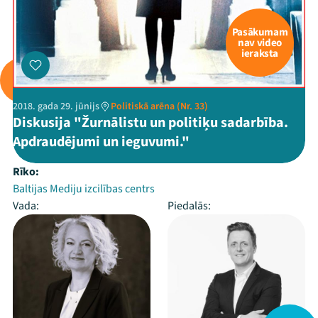
Pasākumam
nav video
ieraksta
2018. gada 29. jūnijs
Politiskā arēna (Nr. 33)
Diskusija "Žurnālistu un politiķu sadarbība.
Apdraudējumi un ieguvumi."
Rīko:
Baltijas Mediju izcilības centrs
Vada:
Piedalās: