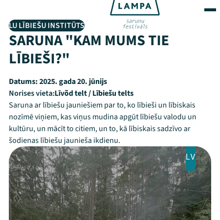
LU LĪBIEŠU INSTITŪTS
SARUNA "KAM MUMS TIE
LĪBIEŠI?"
Datums:
2025. gada 20. jūnijs
Norises vieta:
Līvõd telt / Lībiešu telts
Saruna ar lībiešu jauniešiem par to, ko lībieši un lībiskais
nozīmē viņiem, kas viņus mudina apgūt lībiešu valodu un
kultūru, un mācīt to citiem, un to, kā lībiskais sadzīvo ar
šodienas lībiešu jaunieša ikdienu.
LV