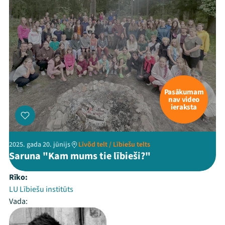
Pasākumam
nav video
ieraksta
2025. gada 20. jūnijs
Līvõd telt / Lībiešu telts
Saruna "Kam mums tie lībieši?"
Rīko:
LU Lībiešu institūts
Vada: