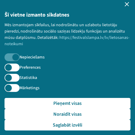
Lietošanas noteikumi un sīkdatņu politika
Bērnu aizsardzības politika
Šī vietne izmanto sīkdatnes
© 2026 Sarunu festivāls LAMPA Visas tiesības
Mēs izmantojam sīkfailus, lai nodrošinātu un uzlabotu lietotāju
paturētas.
pieredzi, nodrošinātu sociālo saziņas līdzekļu funkcijas un analizētu
mūsu datplūsmu. Detalizētāk:
https://festivalslampa.lv/lv/lietosanas-
noteikumi
Piesakies jaunumiem!
Nepieciešams
Preferences
Nepalaid garām aktuālāko informāciju!
Statistika
Mārketings
Pieteikties
Pieņemt visas
🔗 https://festivalslampa.lv/lv/video-arhivs/3100?sp
Noraidīt visas
eaker=LU%20L%C4%ABbie%C5%A1u%20instit%C5%ABts&speake
r_id=4917
Saglabāt izvēli