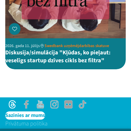
2026. gada 11. jūlijs
Swedbank uzņēmējdarbības skatuve
Diskusija/simulācija "Kļūdas, ko pieļaut:
veselīgs startup dzīves cikls bez filtra"
Threads
Facebook
Youtube
Instagram
Flick
TikTok
Sazinies ar mums
Privātuma politika