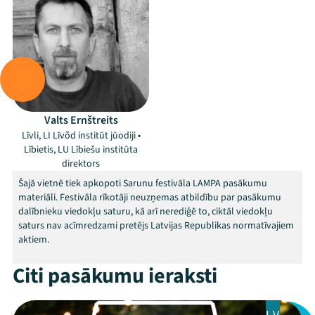
Valts Ernštreits
Līvli, LI Līvõd institūt jūodiji •
Lībietis, LU Lībiešu institūta
direktors
Šajā vietnē tiek apkopoti Sarunu festivāla LAMPA pasākumu
materiāli. Festivāla rīkotāji neuzņemas atbildību par pasākumu
dalībnieku viedokļu saturu, kā arī nerediģē to, ciktāl viedokļu
saturs nav acīmredzami pretējs Latvijas Republikas normatīvajiem
aktiem.
Citi pasākumu ieraksti