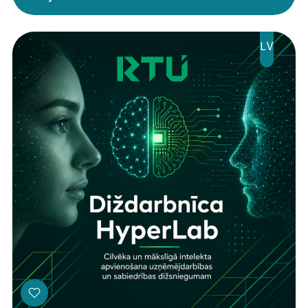
Jaunumi
Ziedo
LV
Veikals
Kontakti
Threads
Facebook
Youtube
X
Instagram
Flick
TikTok