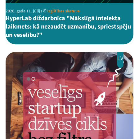
2026. gada 11. jūlijs
Izglītības skatuve
HyperLab diždarbnīca "Mākslīgā intelekta
laikmets: kā nezaudēt uzmanību, spriestspēju
un veselību?"
LV