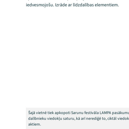
iedvesmojošu. Izrāde ar līdzdalības elementiem.
Šajā vietnē tiek apkopoti Sarunu festivāla LAMPA pasākumu
dalībnieku viedokļu saturu, kā arī nerediģē to, ciktāl vied
aktiem.