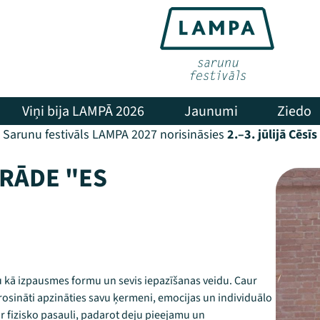
Viņi bija LAMPĀ 2026
Jaunumi
Ziedo
Sarunu festivāls LAMPA 2027 norisināsies
2.–3. jūlijā Cēsīs
ZRĀDE "ES
ju kā izpausmes formu un sevis iepazīšanas veidu. Caur
 rosināti apzināties savu ķermeni, emocijas un individuālo
r fizisko pasauli, padarot deju pieejamu un