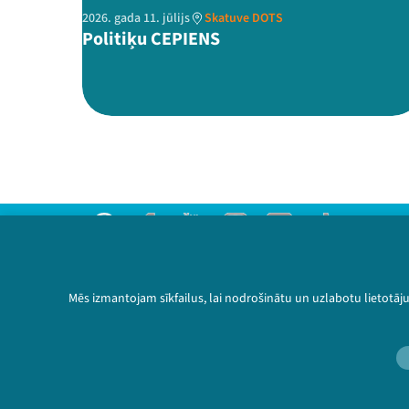
2026. gada 11. jūlijs
Skatuve DOTS
Politiķu CEPIENS
Threads
Facebook
Youtube
Instagram
Flick
TikTok
Sazinies ar mums
Privātuma politika
Mēs izmantojam sīkfailus, lai nodrošinātu un uzlabotu lietotāj
Lietošanas noteikumi un sīkdatņu politika
Bērnu aizsardzības politika
© 2026 Sarunu festivāls LAMPA Visas tiesības 
🔗 https://festivalslampa.lv/lv/vid