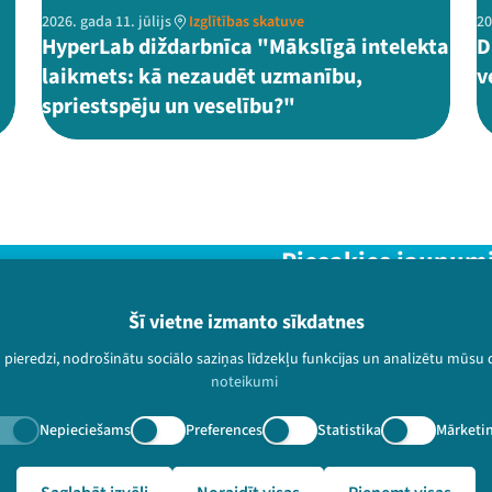
2026. gada 11. jūlijs
Izglītības skatuve
20
HyperLab diždarbnīca "Mākslīgā intelekta
D
laikmets: kā nezaudēt uzmanību,
v
spriestspēju un veselību?"
Piesakies jaunum
Nepalaid garām aktuālāko in
Šī vietne izmanto sīkdatnes
u pieredzi, nodrošinātu sociālo saziņas līdzekļu funkcijas un analizētu mūsu
noteikumi
Nepieciešams
Preferences
Statistika
Mārketi
paturētas.
eo-arhivs/2977?speaker=Laikmet%C4%ABg%C4%81s%20dejas%20ap