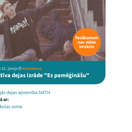
Pasākumam
nav video
ieraksta
 21. jūnijs
Aizskatuve
ktīva dejas izrāde "Es pamēģināšu"
gās dejas apvienība SIXTH
ā ar:
skolas soma