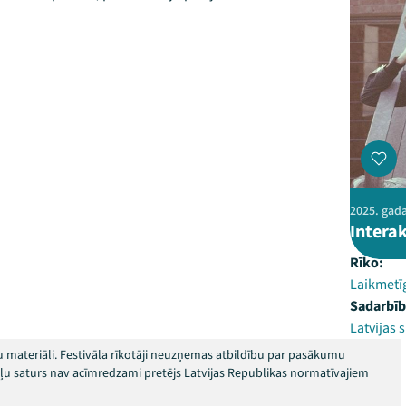
2025. gada
Intera
Rīko:
Laikmetī
Sadarbīb
Latvijas 
 materiāli. Festivāla rīkotāji neuzņemas atbildību par pasākumu
okļu saturs nav acīmredzami pretējs Latvijas Republikas normatīvajiem