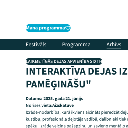
Mana programma
Festivāls
Programma
Arhīvs
LAIKMETĪGĀS DEJAS APVIENĪBA SIXTH
INTERAKTĪVA DEJAS I
PAMĒĢINĀŠU"
Datums:
2025. gada 21. jūnijs
Norises vieta:
Aizskatuve
Izrāde-nodarbība, kurā ikviens aicināts pieredzēt de
kustību, profesionāla dejotāja vadībā, dalībnieki tiek
spēku. Izrāde veicina pašapziņu un savieno mentālo a