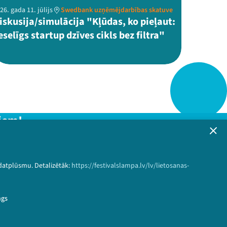
26. gada 11. jūlijs
Swedbank uzņēmējdarbības skatuve
iskusija/simulācija "Kļūdas, ko pieļaut:
eselīgs startup dzīves cikls bez filtra"
iem!
formāciju!
 datplūsmu. Detalizētāk:
https://festivalslampa.lv/lv/lietosanas-
Pieteikties
ngs
vien%C4%ABba%20SIXTH&speaker_id=6543