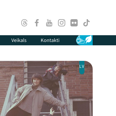
Threads
Facebook
Youtube
Instagram
Flick
TikTok
Veikals
Kontakti
Pieejamība
Ilgtspēja
LV