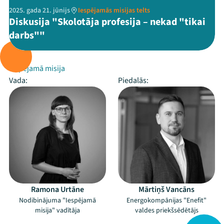
2025. gada 21. jūnijs
Iespējamās misijas telts
Diskusija "Skolotāja profesija – nekad "tikai
darbs""
Rīko:
Iespējamā misija
Vada:
Piedalās:
Ramona Urtāne
Mārtiņš Vancāns
Nodibinājuma "Iespējamā
Energokompānijas "Enefit"
misija" vadītāja
valdes priekšsēdētājs