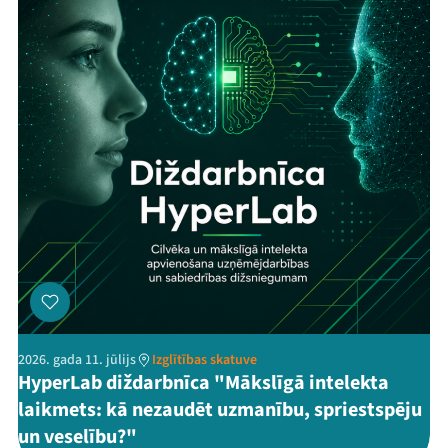
2026. gada 11. jūlijs
Izglītības skatuve
HyperLab diždarbnīca "Mākslīgā intelekta
laikmets: kā nezaudēt uzmanību, spriestspēju
un veselību?"