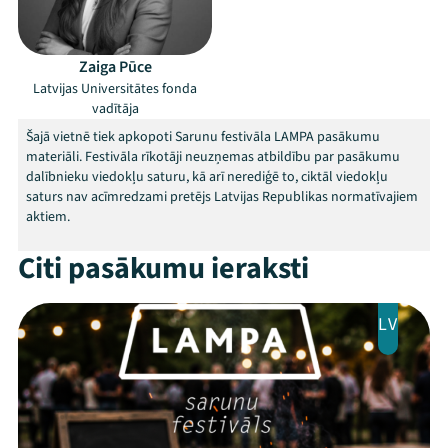
Zaiga Pūce
Latvijas Universitātes fonda
vadītāja
Mana programma
Šajā vietnē tiek apkopoti Sarunu festivāla LAMPA pasākumu
materiāli. Festivāla rīkotāji neuzņemas atbildību par pasākumu
dalībnieku viedokļu saturu, kā arī nerediģē to, ciktāl viedokļu
Festivāls
saturs nav acīmredzami pretējs Latvijas Republikas normatīvajiem
aktiem.
Programma
Citi pasākumu ieraksti
Arhīvs
LV
Viņi bija LAMPĀ 2026
Jaunumi
Ziedo