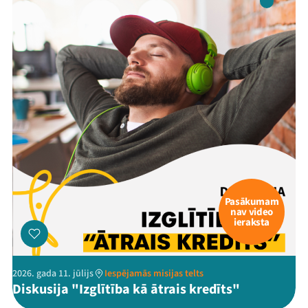
Pasākumam
nav video
ieraksta
2026. gada 11. jūlijs
Iespējamās misijas telts
Diskusija "Izglītība kā ātrais kredīts"