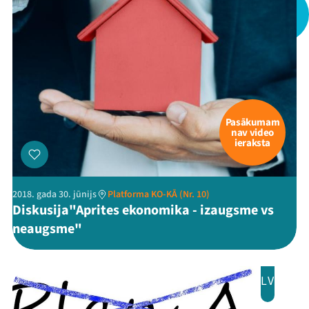
Pasākumam
nav video
ieraksta
2018. gada 30. jūnijs
Platforma KO-KĀ (Nr. 10)
Diskusija"Aprites ekonomika - izaugsme vs
neaugsme"
LV