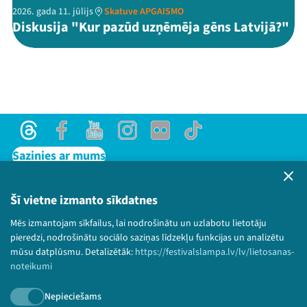
2026. gada 11. jūlijs
Skatuve APGAISMO
Diskusija "Kur pazūd uzņēmēja gēns Latvijā?"
Threads
Facebook
Youtube
Instagram
Flick
TikTok
Sazinies ar mums
Privātuma politika
Lietošanas noteikumi un sīkdatņu politika
Šī vietne izmanto sīkdatnes
Bērnu aizsardzības politika
Mēs izmantojam sīkfailus, lai nodrošinātu un uzlabotu lietotāju
© 2026 Sarunu festivāls LAMPA Visas tiesības
pieredzi, nodrošinātu sociālo saziņas līdzekļu funkcijas un analizētu
paturētas.
mūsu datplūsmu. Detalizētāk:
https://festivalslampa.lv/lv/lietosanas-
noteikumi
Nepieciešams