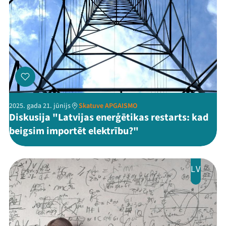
2025. gada 21. jūnijs
Skatuve APGAISMO
Diskusija "Latvijas enerģētikas restarts: kad
beigsim importēt elektrību?"
LV