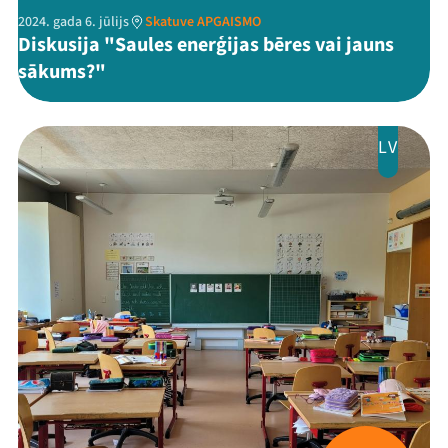
2024. gada 6. jūlijs
Skatuve APGAISMO
Diskusija "Saules enerģijas bēres vai jauns
sākums?"
Mana programma
LV
Festivāls
Programma
Arhīvs
Viņi bija LAMPĀ 2026
Jaunumi
Ziedo
Veikals