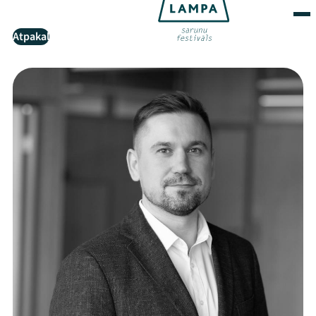
Atpakaļ