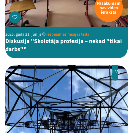
Pasākumam
nav video
Kontakti
ieraksta
2025. gada 21. jūnijs
Iespējamās misijas telts
Diskusija "Skolotāja profesija – nekad "tikai
darbs""
LV
Threads
Facebook
Youtube
X
Instagram
Flick
TikTok