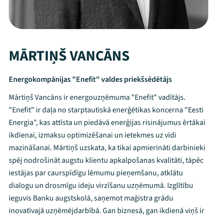
MĀRTIŅŠ VANCĀNS
Energokompānijas "Enefit" valdes priekšsēdētājs
Mārtiņš Vancāns ir energouzņēmuma "Enefit" vadītājs.
"Enefit" ir daļa no starptautiskā enerģētikas koncerna "Eesti
Energia", kas attīsta un piedāvā enerģijas risinājumus ērtākai
ikdienai, izmaksu optimizēšanai un ietekmes uz vidi
mazināšanai. Mārtiņš uzskata, ka tikai apmierināti darbinieki
spēj nodrošināt augstu klientu apkalpošanas kvalitāti, tāpēc
iestājas par caurspīdīgu lēmumu pieņemšanu, atklātu
dialogu un drosmīgu ideju virzīšanu uzņēmumā. Izglītību
ieguvis Banku augstskolā, saņemot maģistra grādu
inovatīvajā uzņēmējdarbībā. Gan biznesā, gan ikdienā viņš ir