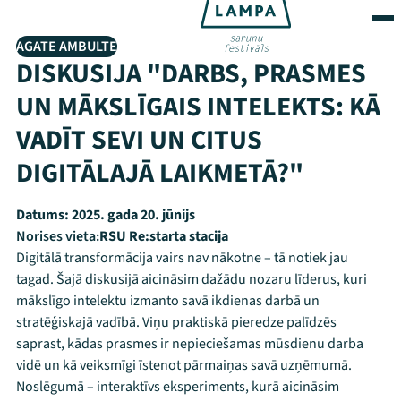
AGATE AMBULTE
DISKUSIJA "DARBS, PRASMES
UN MĀKSLĪGAIS INTELEKTS: KĀ
VADĪT SEVI UN CITUS
DIGITĀLAJĀ LAIKMETĀ?"
Datums:
2025. gada 20. jūnijs
Norises vieta:
RSU Re:starta stacija
Digitālā transformācija vairs nav nākotne – tā notiek jau
tagad. Šajā diskusijā aicināsim dažādu nozaru līderus, kuri
mākslīgo intelektu izmanto savā ikdienas darbā un
stratēģiskajā vadībā. Viņu praktiskā pieredze palīdzēs
saprast, kādas prasmes ir nepieciešamas mūsdienu darba
vidē un kā veiksmīgi īstenot pārmaiņas savā uzņēmumā.
Noslēgumā – interaktīvs eksperiments, kurā aicināsim