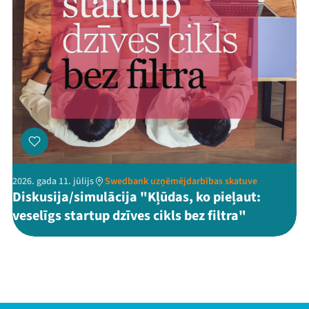
2026. gada 11. jūlijs
Swedbank uzņēmējdarbības skatuve
Diskusija/simulācija "Kļūdas, ko pieļaut:
veselīgs startup dzīves cikls bez filtra"