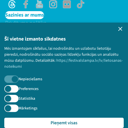
Threads
Facebook
Youtube
Instagram
Flick
TikTok
Sazinies ar mums
Privātuma politika
Lietošanas noteikumi un sīkdatņu politika
Bērnu aizsardzības politika
Šī vietne izmanto sīkdatnes
© 2026 Sarunu festivāls LAMPA Visas tiesības
Mēs izmantojam sīkfailus, lai nodrošinātu un uzlabotu lietotāju
paturētas.
pieredzi, nodrošinātu sociālo saziņas līdzekļu funkcijas un analizētu
mūsu datplūsmu. Detalizētāk:
https://festivalslampa.lv/lv/lietosanas-
noteikumi
Nepieciešams
Piesakies jaunumiem!
Preferences
Nepalaid garām aktuālāko informāciju!
Statistika
Mārketings
Pieņemt visas
Pieteikties