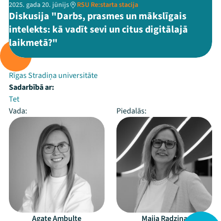
2025. gada 20. jūnijs
RSU Re:starta stacija
Diskusija "Darbs, prasmes un mākslīgais
intelekts: kā vadīt sevi un citus digitālajā
laikmetā?"
Rīko:
Rīgas Stradiņa universitāte
Sadarbībā ar:
Tet
Vada:
Piedalās:
Agate Ambulte
Maija Radziņa