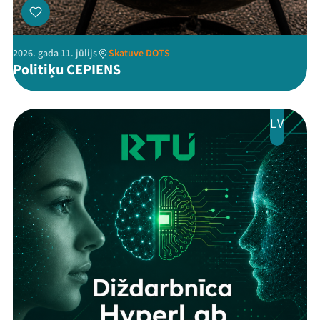
2026. gada 11. jūlijs
Skatuve DOTS
Politiķu CEPIENS
LV
Threads
Facebook
Youtube
X
Instagram
Flick
TikTok