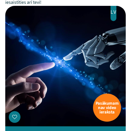
iesaistīties arī tevi!
LV
Pasākumam
nav video
ieraksta