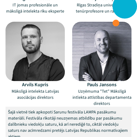
IT jomas profesionāle un
Rīgas Stradiņa universitātes
mākslīgā intelekta rīku eksperte
tenūrprofesore un radioloģe
Arvils Kupris
Pauls Jansons
Mākslīgā intelekta Latvijas
Uzņēmuma "Tet" Mākslīgā
asociācijas direktors
intlekta attīstības departamenta
direktors
Šajā vietnē tiek apkopoti Sarunu festivāla LAMPA pasākumu
materiāli. Festivāla rīkotāji neuzņemas atbildību par pasākumu
dalībnieku viedokļu saturu, kā arī nerediģē to, ciktāl viedokļu
saturs nav acīmredzami pretējs Latvijas Republikas normatīvajiem
aktiem.