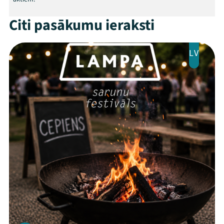
Mana programma
Citi pasākumu ieraksti
Festivāls
LV
Programma
Arhīvs
Viņi bija LAMPĀ 2026
Jaunumi
Ziedo
Veikals
Kontakti