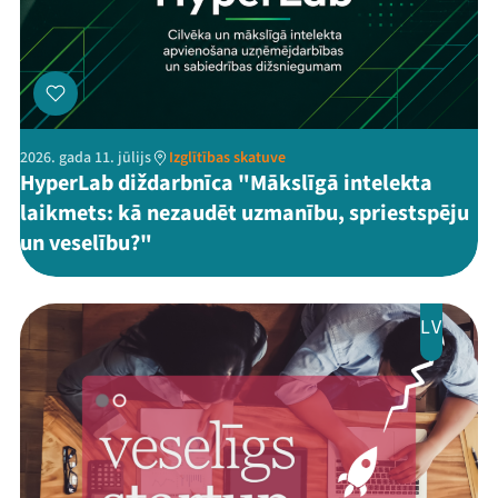
2026. gada 11. jūlijs
Izglītības skatuve
HyperLab diždarbnīca "Mākslīgā intelekta
laikmets: kā nezaudēt uzmanību, spriestspēju
un veselību?"
LV