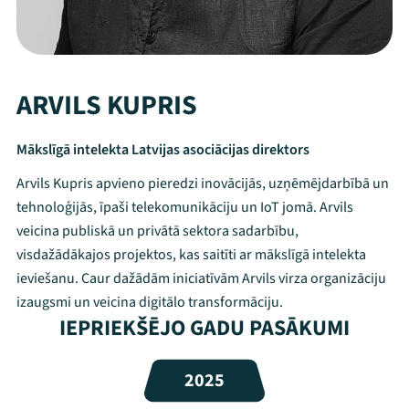
ARVILS KUPRIS
Mākslīgā intelekta Latvijas asociācijas direktors
Arvils Kupris apvieno pieredzi inovācijās, uzņēmējdarbībā un
tehnoloģijās, īpaši telekomunikāciju un IoT jomā. Arvils
veicina publiskā un privātā sektora sadarbību,
visdažādākajos projektos, kas saitīti ar mākslīgā intelekta
ieviešanu. Caur dažādām iniciatīvām Arvils virza organizāciju
izaugsmi un veicina digitālo transformāciju.
IEPRIEKŠĒJO GADU PASĀKUMI
Mana programma
2025
Festivāls