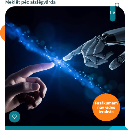
Programma
LV
Arhīvs
Viņi bija LAMPĀ 2026
Jaunumi
Ziedo
Veikals
Kontakti
Pasākumam
nav video
ieraksta