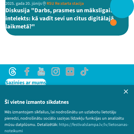
2025. gada 20. jūnijs
RSU Re:starta stacija
Diskusija "Darbs, prasmes un mākslīgais
intelekts: kā vadīt sevi un citus digitālajā
Threads
Facebook
Youtube
X
Instagram
Flick
TikTok
laikmetā?"
Threads
Facebook
Youtube
Instagram
Flick
TikTok
Sazinies ar mums
Privātuma politika
Lietošanas noteikumi un sīkdatņu politika
Šī vietne izmanto sīkdatnes
Bērnu aizsardzības politika
Mēs izmantojam sīkfailus, lai nodrošinātu un uzlabotu lietotāju
© 2026 Sarunu festivāls LAMPA Visas tiesības
pieredzi, nodrošinātu sociālo saziņas līdzekļu funkcijas un analizētu
paturētas.
mūsu datplūsmu. Detalizētāk:
https://festivalslampa.lv/lv/lietosanas-
noteikumi