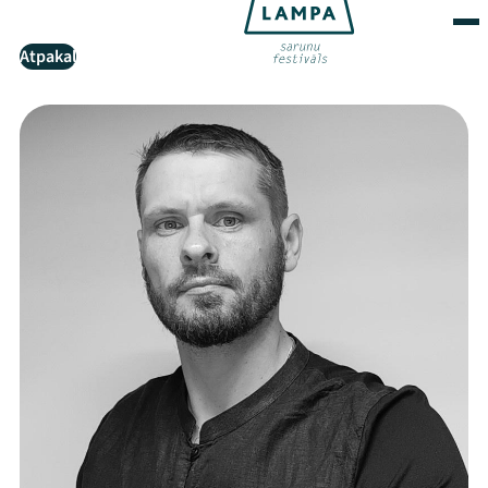
Atpakaļ