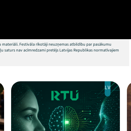
 materiāli. Festivāla rīkotāji neuzņemas atbildību par pasākumu
okļu saturs nav acīmredzami pretējs Latvijas Republikas normatīvajiem
LV