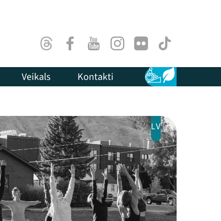
Threads
Facebook
Youtube
Instagram
Flick
TikTok
Veikals
Kontakti
Pieejamība
Ilgtspēja
LV