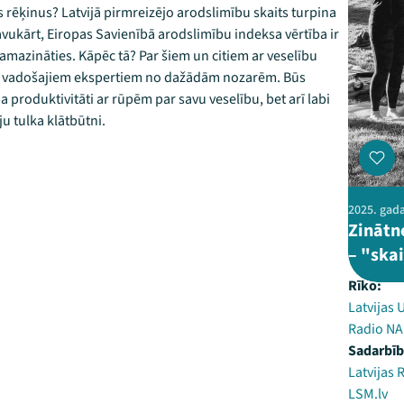
 rēķinus? Latvijā pirmreizējo arodslimību skaits turpina
 Savukārt, Eiropas Savienībā arodslimību indeksa vērtība ir
 samazināties. Kāpēc tā? Par šiem un citiem ar veselību
ar vadošajiem ekspertiem no dažādām nozarēm. Būs
ba produktivitāti ar rūpēm par savu veselību, bet arī labi
ju tulka klātbūtni.
2025. gada
Zinātn
– "skai
Rīko:
Latvijas 
Radio N
Sadarbīb
Latvijas 
LSM.lv