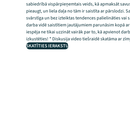
sabiedrībā vispārpieņemtais veids, kā apmaksāt savus
pieaugt, un liela daļa no tām ir saistīta ar pārslodzi.
svārstīga un bez izteiktas tendences palielināties vai
darba vidē saistītiem jautājumiem parunāsim kopā 
iespēja ne tikai uzzināt vairāk par to, kā apvienot dar
izkustēties! * Diskusija video tiešraidē skatāma ar zīm
SKATĪTIES IERAKSTU