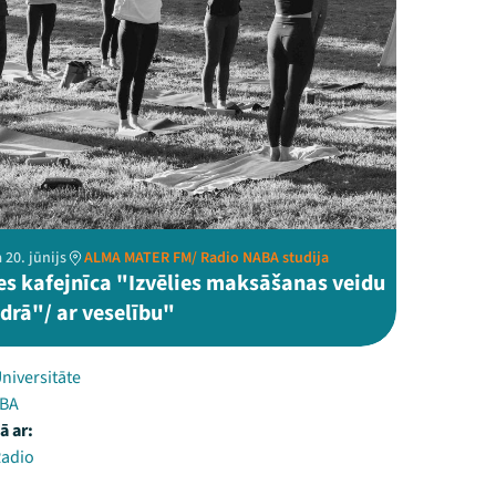
 20. jūnijs
ALMA MATER FM/ Radio NABA studija
es kafejnīca "Izvēlies maksāšanas veidu
drā"/ ar veselību"
Universitāte
ABA
ā ar:
Radio