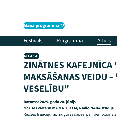
Mana programma
Festivāls
Programma
Arhīvs
ATPAKAĻ
ZINĀTNES KAFEJNĪCA 
MAKSĀŠANAS VEIDU – 
VESELĪBU"
Datums:
2025. gada 20. jūnijs
Norises vieta:
ALMA MATER FM/ Radio NABA studija
Redzes traucējumi, muguras sāpes, psihoemocionālā 