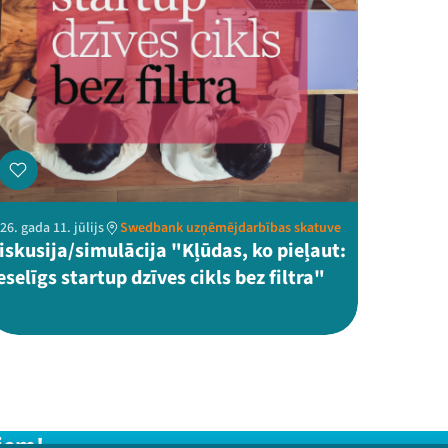
26. gada 11. jūlijs
Swedbank uzņēmējdarbības skatuve
iskusija/simulācija "Kļūdas, ko pieļaut:
eselīgs startup dzīves cikls bez filtra"
iem!