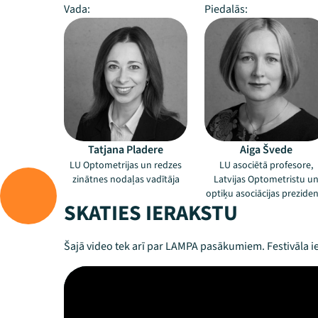
Vada:
Piedalās:
Tatjana Pladere
Aiga Švede
LU Optometrijas un redzes
LU asociētā profesore,
zinātnes nodaļas vadītāja
Latvijas Optometristu u
optiķu asociācijas prezide
SKATIES IERAKSTU
Šajā video tek arī par LAMPA pasākumiem. Festivāla ie