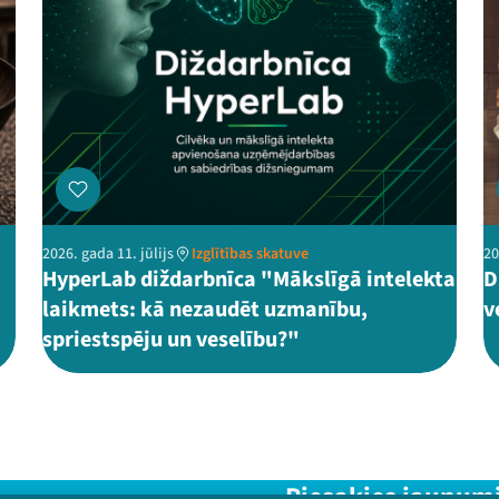
2026. gada 11. jūlijs
Izglītības skatuve
20
HyperLab diždarbnīca "Mākslīgā intelekta
D
laikmets: kā nezaudēt uzmanību,
v
spriestspēju un veselību?"
Piesakies jaunum