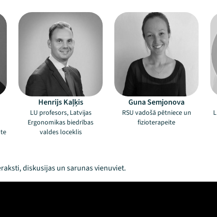
Henrijs Kaļķis
Guna Semjonova
LU profesors, Latvijas
RSU vadošā pētniece un
L
n
Ergonomikas biedrības
fizioterapeite
nte
valdes loceklis
raksti, diskusijas un sarunas vienuviet.