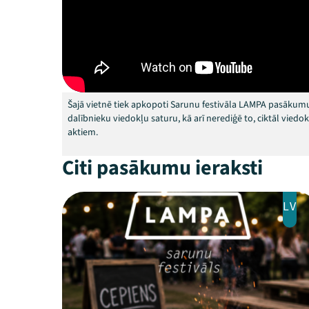
Šajā vietnē tiek apkopoti Sarunu festivāla LAMPA pasākumu
dalībnieku viedokļu saturu, kā arī nerediģē to, ciktāl vied
aktiem.
Citi pasākumu ieraksti
LV