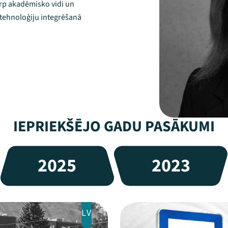
arp akadēmisko vidi un
o tehnoloģiju integrēšanā
IEPRIEKŠĒJO GADU PASĀKUMI
2025
2023
LV