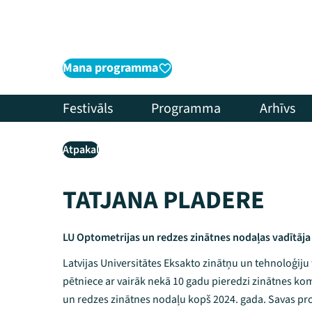
Mana programma
Festivāls
Programma
Arhīvs
Atpakaļ
TATJANA PLADERE
LU Optometrijas un redzes zinātnes nodaļas vadītāja
Latvijas Universitātes Eksakto zinātņu un tehnoloģij
pētniece ar vairāk nekā 10 gadu pieredzi zinātnes ko
un redzes zinātnes nodaļu kopš 2024. gada. Savas pro