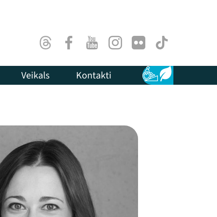
Threads
Facebook
Youtube
Instagram
Flick
TikTok
Veikals
Kontakti
Pieejamība
Ilgtspēja