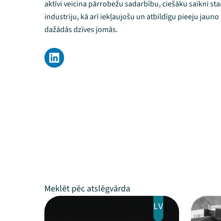
aktīvi veicina pārrobežu sadarbību, ciešāku saikni st
industriju, kā arī iekļaujošu un atbildīgu pieeju jaun
dažādās dzīves jomās.
LV