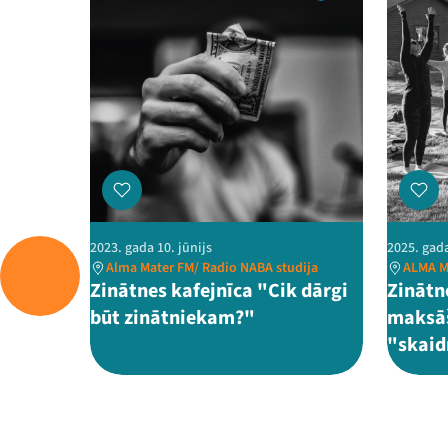
2023. gada 10. jūnijs
2025. gada
Alma Mater FM/ Radio NABA studija
ALMA M
Zinātnes kafejnīca "Cik dārgi
Zinātne
būt zinātniekam?"
maksāš
"skaid