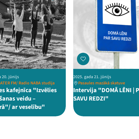
 20. jūnijs
2025. gada 21. jūnijs
ATER FM/ Radio NABA studija
Pasaules mazākā skatuve
s kafejnīca "Izvēlies
Intervija "DOMĀ LĒNI | 
anas veidu –
SAVU REDZI"
rā"/ ar veselību"