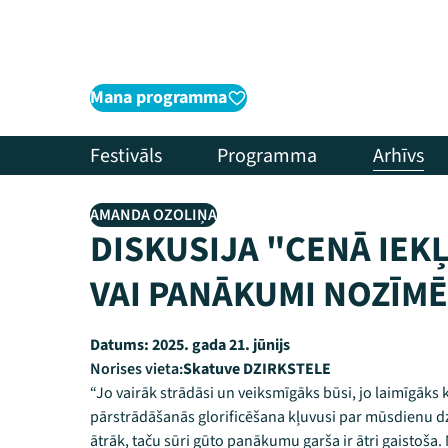
Mana programma
Festivāls
Programma
Arhīvs
AMANDA OZOLIŅA
DISKUSIJA "CENĀ IEK
VAI PANĀKUMI NOZĪMĒ
Datums:
2025. gada 21. jūnijs
Norises vieta:
Skatuve DZIRKSTELE
“Jo vairāk strādāsi un veiksmīgāks būsi, jo laimīgāks
pārstrādāšanās glorificēšana kļuvusi par mūsdienu d
ātrāk, taču sūri gūto panākumu garša ir ātri gaistoša.