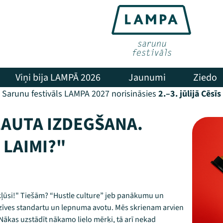
Viņi bija LAMPĀ 2026
Jaunumi
Ziedo
Sarunu festivāls LAMPA 2027 norisināsies
2.–3. jūlijā Cēsīs
ĻAUTA IZDEGŠANA.
 LAIMI?"
 kļūsi!" Tiešām? “Hustle culture” jeb panākumu un
zīves standartu un lepnuma avotu. Mēs skrienam arvien
 Nākas uzstādīt nākamo lielo mērķi, tā arī nekad