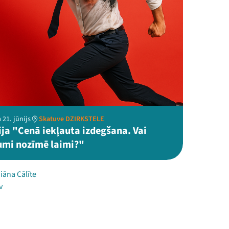
 21. jūnijs
Skatuve DZIRKSTELE
ija "Cenā iekļauta izdegšana. Vai
mi nozīmē laimi?"
iāna Cālīte
v