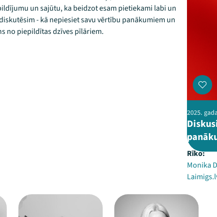
pildījumu un sajūtu, ka beidzot esam pietiekami labi un
 diskutēsim - kā nepiesiet savu vērtību panākumiem un
ens no piepildītas dzīves pīlāriem.
2025. gada
Diskus
panāku
Rīko:
Monika D
Laimigs.l