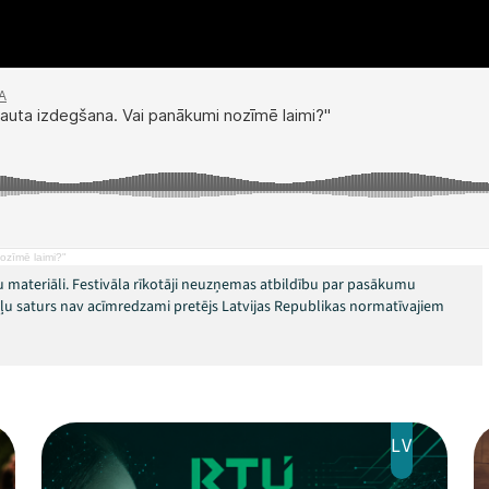
ozīmē laimi?"
 materiāli. Festivāla rīkotāji neuzņemas atbildību par pasākumu
okļu saturs nav acīmredzami pretējs Latvijas Republikas normatīvajiem
LV