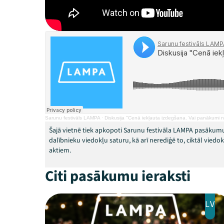
Sarunu festivāls LAMPA
·
Diskusija "Cenā iekļauta izdegšana. Vai panākumi n
Šajā vietnē tiek apkopoti Sarunu festivāla LAMPA pasākumu
dalībnieku viedokļu saturu, kā arī nerediģē to, ciktāl vied
aktiem.
Citi pasākumu ieraksti
LV