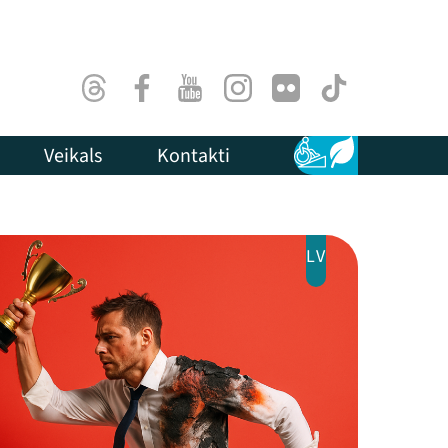
Threads
Facebook
Youtube
Instagram
Flick
TikTok
Veikals
Kontakti
Pieejamība
Ilgtspēja
LV