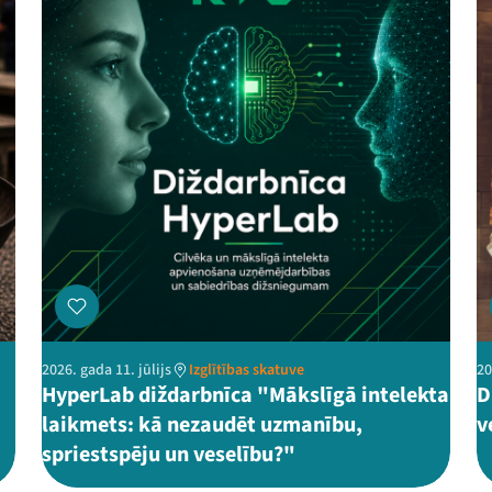
2026. gada 11. jūlijs
Izglītības skatuve
20
HyperLab diždarbnīca "Mākslīgā intelekta
D
laikmets: kā nezaudēt uzmanību,
v
spriestspēju un veselību?"