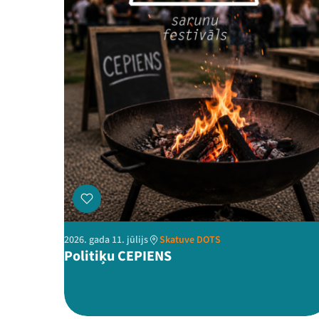
2026. gada 11. jūlijs
Skatuve DOTS
Politiķu CEPIENS