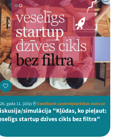
26. gada 11. jūlijs
Swedbank uzņēmējdarbības skatuve
iskusija/simulācija "Kļūdas, ko pieļaut:
eselīgs startup dzīves cikls bez filtra"