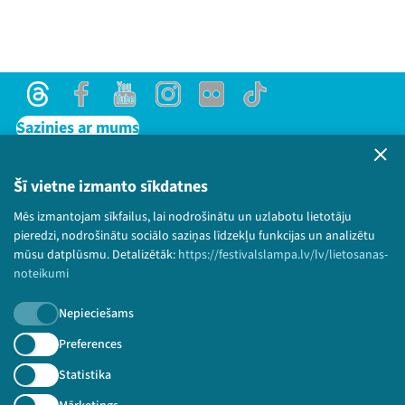
Threads
Facebook
Youtube
Instagram
Flick
TikTok
Sazinies ar mums
Privātuma politika
Lietošanas noteikumi un sīkdatņu politika
Šī vietne izmanto sīkdatnes
Bērnu aizsardzības politika
Mēs izmantojam sīkfailus, lai nodrošinātu un uzlabotu lietotāju
© 2026 Sarunu festivāls LAMPA Visas tiesības
pieredzi, nodrošinātu sociālo saziņas līdzekļu funkcijas un analizētu
paturētas.
mūsu datplūsmu. Detalizētāk:
https://festivalslampa.lv/lv/lietosanas-
noteikumi
Nepieciešams
Piesakies jaunumiem!
Preferences
Statistika
Nepalaid garām aktuālāko informāciju!