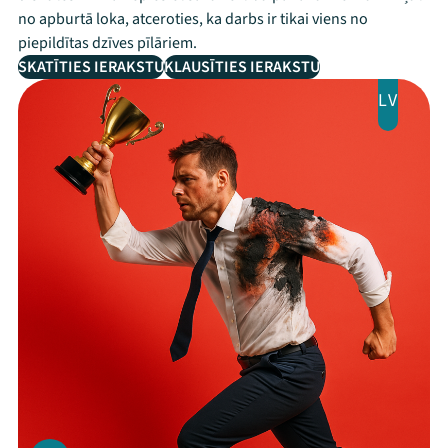
no apburtā loka, atceroties, ka darbs ir tikai viens no
piepildītas dzīves pīlāriem.
SKATĪTIES IERAKSTU
KLAUSĪTIES IERAKSTU
LV