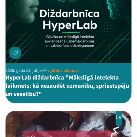
2026. gada 11. jūlijs
Izglītības skatuve
HyperLab diždarbnīca "Mākslīgā intelekta
laikmets: kā nezaudēt uzmanību, spriestspēju
un veselību?"
LV