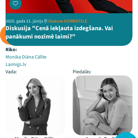
2025. gada 21. jūnijs
Skatuve DZIRKSTELE
Diskusija "Cenā iekļauta izdegšana. Vai
panākumi nozīmē laimi?"
Rīko:
Monika Diāna Cālīte
Laimigs.lv
Vada:
Piedalās: