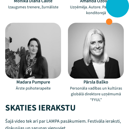
Monika Diāna Cālīte
Amanda Ozoliņa
Izaugsmes trenere, žurnāliste
Uzņēmēja. Autore. Pasniedzēja
konditorejā
Madara Pumpure
Pārsla Baško
Ārste psihoterapeite
Personāla vadības un kultūras
globālā direktore uzņēmumā
“FYUL"
SKATIES IERAKSTU
Šajā video tek arī par LAMPA pasākumiem. Festivāla ieraksti,
diskusijas un sarunas vienuviet.