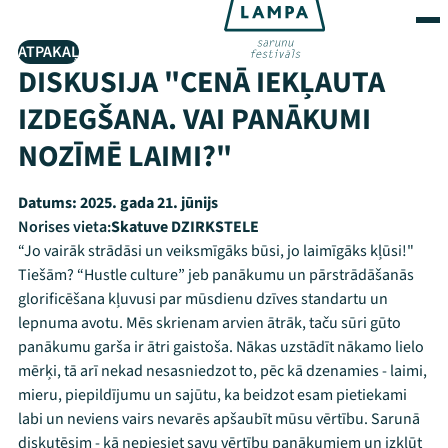
ATPAKAĻ
DISKUSIJA "CENĀ IEKĻAUTA
IZDEGŠANA. VAI PANĀKUMI
NOZĪMĒ LAIMI?"
Datums:
2025. gada 21. jūnijs
Norises vieta:
Skatuve DZIRKSTELE
“Jo vairāk strādāsi un veiksmīgāks būsi, jo laimīgāks kļūsi!"
Tiešām? “Hustle culture” jeb panākumu un pārstrādāšanās
glorificēšana kļuvusi par mūsdienu dzīves standartu un
lepnuma avotu. Mēs skrienam arvien ātrāk, taču sūri gūto
panākumu garša ir ātri gaistoša. Nākas uzstādīt nākamo lielo
mērķi, tā arī nekad nesasniedzot to, pēc kā dzenamies - laimi,
mieru, piepildījumu un sajūtu, ka beidzot esam pietiekami
labi un neviens vairs nevarēs apšaubīt mūsu vērtību. Sarunā
diskutēsim - kā nepiesiet savu vērtību panākumiem un izkļūt