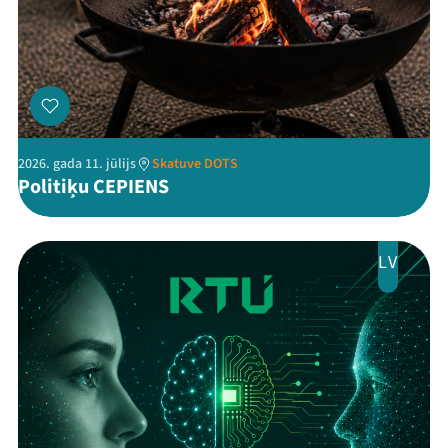
Threads
Facebook
Youtube
X
Instagram
Flick
TikTok
2026. gada 11. jūlijs
Skatuve DOTS
Politiķu CEPIENS
LV