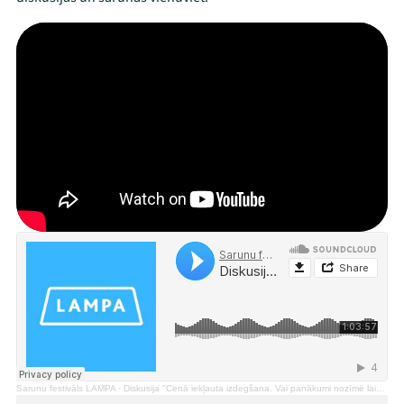
Mana programma
Festivāls
Programma
Sarunu festivāls LAMPA
·
Diskusija "Cenā iekļauta izdegšana. Vai panākumi nozīmē laimi?"
Arhīvs