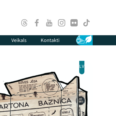
Threads
Facebook
Youtube
Instagram
Flick
TikTok
Veikals
Kontakti
Pieejamība
Ilgtspēja
LV