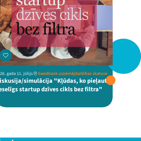
26. gada 11. jūlijs
Swedbank uzņēmējdarbības skatuve
iskusija/simulācija "Kļūdas, ko pieļaut:
eselīgs startup dzīves cikls bez filtra"