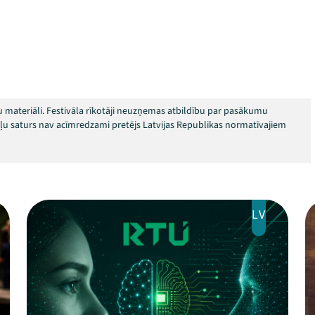
 materiāli. Festivāla rīkotāji neuzņemas atbildību par pasākumu
okļu saturs nav acīmredzami pretējs Latvijas Republikas normatīvajiem
LV