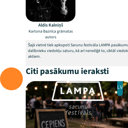
Aldis Kalniņš
Kartona Baznīca grāmatas
autors
Šajā vietnē tiek apkopoti Sarunu festivāla LAMPA pasākumu
dalībnieku viedokļu saturu, kā arī nerediģē to, ciktāl vied
aktiem.
Citi pasākumu ieraksti
LV