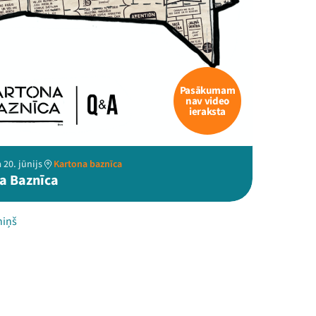
Pasākumam
nav video
ieraksta
 20. jūnijs
Kartona baznīca
a Baznīca
niņš