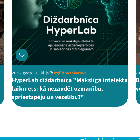
2026. gada 11. jūlijs
Izglītības skatuve
20
HyperLab diždarbnīca "Mākslīgā intelekta
D
laikmets: kā nezaudēt uzmanību,
v
spriestspēju un veselību?"