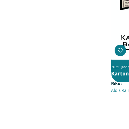
2025. gada
Karton
Rīko:
Aldis Kal