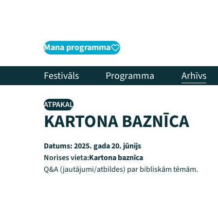
Mana programma
Festivāls
Programma
Arhīvs
ATPAKAĻ
KARTONA BAZNĪCA
Datums:
2025. gada 20. jūnijs
Norises vieta:
Kartona baznīca
Q&A (jautājumi/atbildes) par bibliskām tēmām.