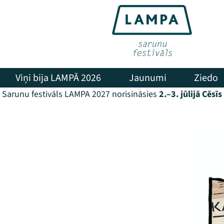
Viņi bija LAMPĀ 2026
Jaunumi
Ziedo
Sarunu festivāls LAMPA 2027 norisināsies
2.–3. jūlijā Cēsīs