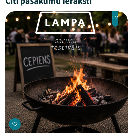
Citi pasākumu ieraksti
LV
Threads
Facebook
Youtube
X
Instagram
Flick
TikTok