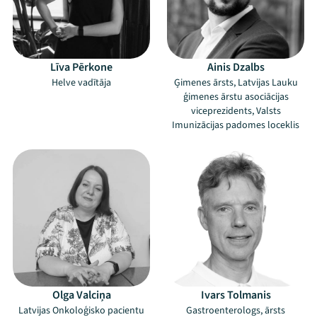
Līva Pērkone
Ainis Dzalbs
Helve vadītāja
Ģimenes ārsts, Latvijas Lauku
ģimenes ārstu asociācijas
viceprezidents, Valsts
Imunizācijas padomes loceklis
Olga Valciņa
Ivars Tolmanis
Latvijas Onkoloģisko pacientu
Gastroenterologs, ārsts
Mana programma