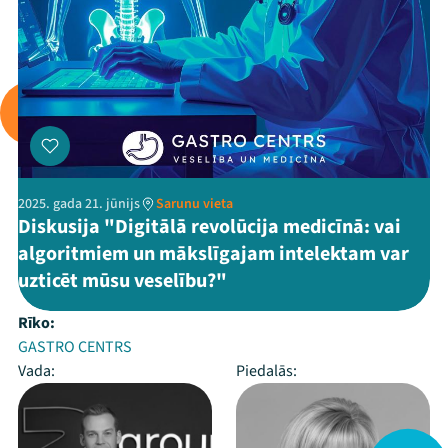
2025. gada 21. jūnijs
Sarunu vieta
Diskusija "Digitālā revolūcija medicīnā: vai
algoritmiem un mākslīgajam intelektam var
uzticēt mūsu veselību?"
Rīko:
GASTRO CENTRS
Vada:
Piedalās: