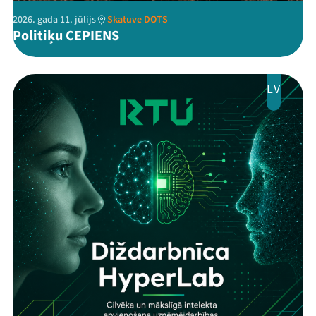
2026. gada 11. jūlijs
Skatuve DOTS
Politiķu CEPIENS
LV