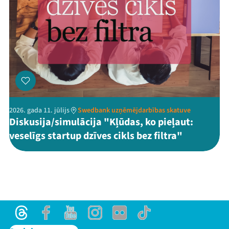
2026. gada 11. jūlijs
Swedbank uzņēmējdarbības skatuve
Diskusija/simulācija "Kļūdas, ko pieļaut:
veselīgs startup dzīves cikls bez filtra"
Threads
Facebook
Youtube
Instagram
Flick
TikTok