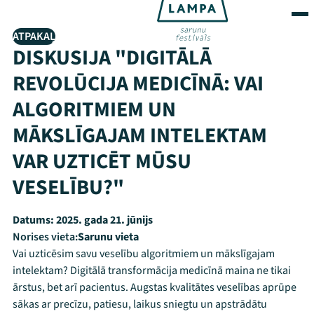
ATPAKAĻ
DISKUSIJA "DIGITĀLĀ
REVOLŪCIJA MEDICĪNĀ: VAI
ALGORITMIEM UN
MĀKSLĪGAJAM INTELEKTAM
VAR UZTICĒT MŪSU
VESELĪBU?"
Datums:
2025. gada 21. jūnijs
Norises vieta:
Sarunu vieta
Vai uzticēsim savu veselību algoritmiem un mākslīgajam
intelektam? Digitālā transformācija medicīnā maina ne tikai
ārstus, bet arī pacientus. Augstas kvalitātes veselības aprūpe
sākas ar precīzu, patiesu, laikus sniegtu un apstrādātu