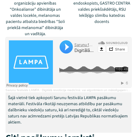
organizāciju apvienības
endoskopists, GASTRO CENTRA
“Onkoalianse” dibinātāja un
valdes priekšsēdētājs, RSU
valdes locekle, melanomas
Iekšķīgo slimību katedras
Festivāls
pacientu atbalsta biedrības “Soli
docents
priekšā melanomai” dibinātāja
Programma
un vadītāja.
Arhīvs
Viņi bija LAMPĀ 2026
Jaunumi
Ziedo
Sarunu festivāls LAMPA
·
Digitālā revolūcija medicīnā: vai algoritmiem un mākslīgajam intelektam var uzticēt mūsu veselību?
Šajā vietnē tiek apkopoti Sarunu festivāla LAMPA pasākumu
Veikals
materiāli. Festivāla rīkotāji neuzņemas atbildību par pasākumu
dalībnieku viedokļu saturu, kā arī nerediģē to, ciktāl viedokļu
Kontakti
saturs nav acīmredzami pretējs Latvijas Republikas normatīvajiem
aktiem.