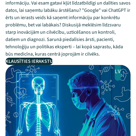
informāciju. Vai esam gatavi kļūt līdzatbildīgi un dalīties savos
datos, lai saņemtu labāku ārstēšanu? "Google" vai ChatGPT ir
ērts un ierasts veids kā saņemt informāciju par konkrētu
problēmu, bet vai labākais? Diskusijā meklēsim līdzsvaru
starp inovācijām un cilvēcību, uzticēšanos un kontroli,
datiem un diagnozi. Sarunā piedalīsies ārsti, pacienti,
tehnoloģiju un politikas eksperti – lai kopā saprastu, kāda
būs medicīna, kuras centrā joprojām ir cilvēks.
KLAUSĪTIES IERAKSTU
LV