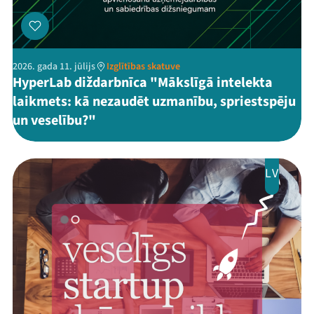
2026. gada 11. jūlijs
Izglītības skatuve
HyperLab diždarbnīca "Mākslīgā intelekta
laikmets: kā nezaudēt uzmanību, spriestspēju
un veselību?"
LV