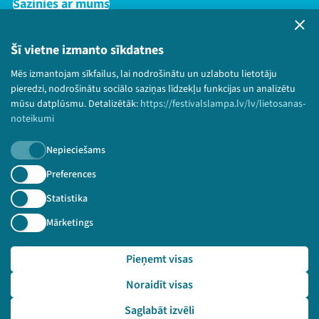
Sazinies ar mums
Privātuma politika
Lietošanas noteikumi un sīkdatņu politika
Šī vietne izmanto sīkdatnes
Bērnu aizsardzības politika
Mēs izmantojam sīkfailus, lai nodrošinātu un uzlabotu lietotāju
© 2026 Sarunu festivāls LAMPA Visas tiesības
pieredzi, nodrošinātu sociālo saziņas līdzekļu funkcijas un analizētu
paturētas.
mūsu datplūsmu. Detalizētāk:
https://festivalslampa.lv/lv/lietosanas-
noteikumi
Nepieciešams
Piesakies jaunumiem!
Preferences
Statistika
Nepalaid garām aktuālāko informāciju!
Mārketings
Pieņemt visas
Pieteikties
Noraidīt visas
🔗 https://festivalslampa.lv/lv/video-arhivs/2865
Saglabāt izvēli