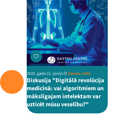
2025. gada 21. jūnijs
Sarunu vieta
Diskusija "Digitālā revolūcija
medicīnā: vai algoritmiem un
mākslīgajam intelektam var
uzticēt mūsu veselību?"