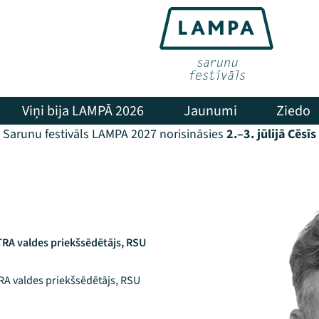
Viņi bija LAMPĀ 2026
Jaunumi
Ziedo
Sarunu festivāls LAMPA 2027 norisināsies
2.–3. jūlijā Cēsīs
RA valdes priekšsēdētājs, RSU
A valdes priekšsēdētājs, RSU