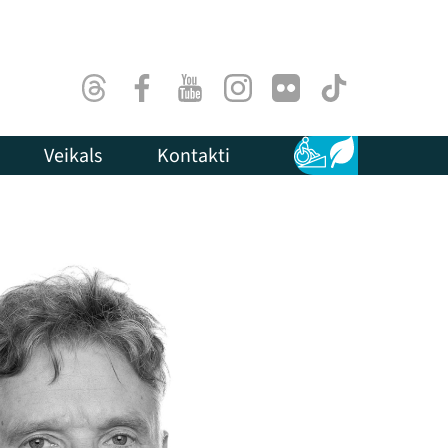
Threads
Facebook
Youtube
Instagram
Flick
TikTok
Veikals
Kontakti
Pieejamība
Ilgtspēja