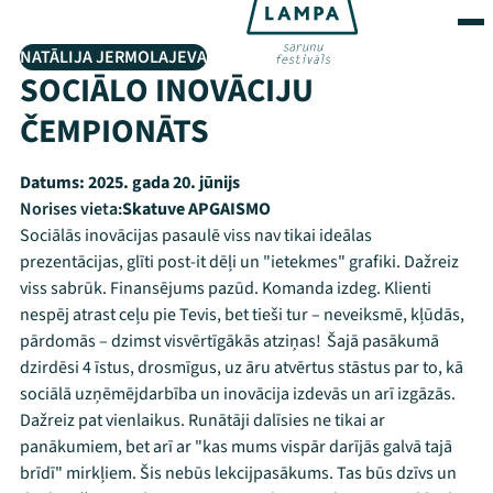
NATĀLIJA JERMOLAJEVA
SOCIĀLO INOVĀCIJU
ČEMPIONĀTS
Datums:
2025. gada 20. jūnijs
Norises vieta:
Skatuve APGAISMO
Sociālās inovācijas pasaulē viss nav tikai ideālas
prezentācijas, glīti post-it dēļi un "ietekmes" grafiki. Dažreiz
viss sabrūk. Finansējums pazūd. Komanda izdeg. Klienti
nespēj atrast ceļu pie Tevis, bet tieši tur – neveiksmē, kļūdās,
pārdomās – dzimst visvērtīgākās atziņas! Šajā pasākumā
dzirdēsi 4 īstus, drosmīgus, uz āru atvērtus stāstus par to, kā
sociālā uzņēmējdarbība un inovācija izdevās un arī izgāzās.
Dažreiz pat vienlaikus. Runātāji dalīsies ne tikai ar
panākumiem, bet arī ar "kas mums vispār darījās galvā tajā
brīdī" mirkļiem. Šis nebūs lekcijpasākums. Tas būs dzīvs un