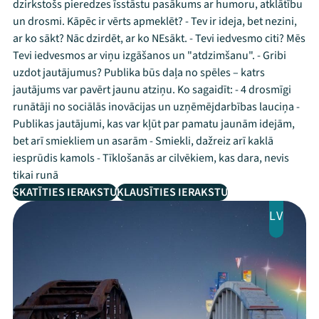
dzirkstošs pieredzes īsstāstu pasākums ar humoru, atklātību
un drosmi. Kāpēc ir vērts apmeklēt? - Tev ir ideja, bet nezini,
ar ko sākt? Nāc dzirdēt, ar ko NEsākt. - Tevi iedvesmo citi? Mēs
Tevi iedvesmos ar viņu izgāšanos un "atdzimšanu". - Gribi
uzdot jautājumus? Publika būs daļa no spēles – katrs
jautājums var pavērt jaunu atziņu. Ko sagaidīt: - 4 drosmīgi
runātāji no sociālās inovācijas un uzņēmējdarbības lauciņa -
Publikas jautājumi, kas var kļūt par pamatu jaunām idejām,
bet arī smiekliem un asarām - Smiekli, dažreiz arī kaklā
iesprūdis kamols - Tīklošanās ar cilvēkiem, kas dara, nevis
tikai runā
SKATĪTIES IERAKSTU
KLAUSĪTIES IERAKSTU
LV