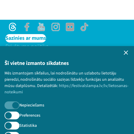
Threads
Facebook
Youtube
Instagram
Flick
TikTok
Sazinies ar mums
Privātuma politika
Lietošanas noteikumi un sīkdatņu politika
Bērnu aizsardzības politika
Šī vietne izmanto sīkdatnes
© 2026 Sarunu festivāls LAMPA Visas tiesības
Mēs izmantojam sīkfailus, lai nodrošinātu un uzlabotu lietotāju
paturētas.
pieredzi, nodrošinātu sociālo saziņas līdzekļu funkcijas un analizētu
mūsu datplūsmu. Detalizētāk:
https://festivalslampa.lv/lv/lietosanas-
noteikumi
Nepieciešams
Piesakies jaunumiem!
Preferences
Nepalaid garām aktuālāko informāciju!
Statistika