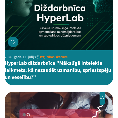
2026. gada 11. jūlijs
Izglītības skatuve
HyperLab diždarbnīca "Mākslīgā intelekta
laikmets: kā nezaudēt uzmanību, spriestspēju
un veselību?"
LV