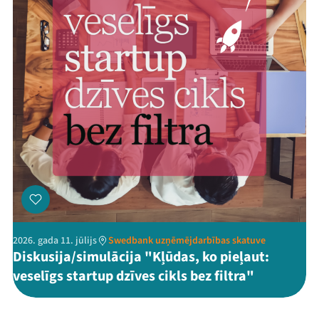
2026. gada 11. jūlijs
Swedbank uzņēmējdarbības skatuve
Diskusija/simulācija "Kļūdas, ko pieļaut:
veselīgs startup dzīves cikls bez filtra"