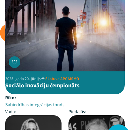
2025. gada 20. jūnijs
Skatuve APGAISMO
Sociālo inovāciju čempionāts
Rīko:
Sabiedrības integrācijas fonds
Vada:
Piedalās: