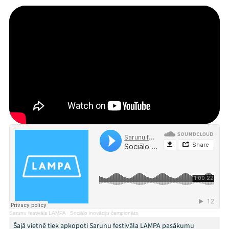
Mana programma
Festivāls
Programma
Arhīvs
Viņi bija LAMPĀ 2026
Jaunumi
Ziedo
Veikals
Sarunu festivāls LAMPA
·
Sociālo inovāciju čempionāts
Šajā vietnē tiek apkopoti Sarunu festivāla LAMPA pasākumu