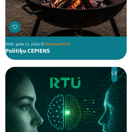
2026. gada 11. jūlijs
Skatuve DOTS
Politiķu CEPIENS
LV