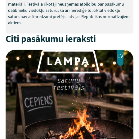
Kontakti
materiāli. Festivāla rīkotāji neuzņemas atbildību par pasākumu
dalībnieku viedokļu saturu, kā arī nerediģē to, ciktāl viedokļu
saturs nav acīmredzami pretējs Latvijas Republikas normatīvajiem
aktiem.
Citi pasākumu ieraksti
LV
Threads
Facebook
Youtube
X
Instagram
Flick
TikTok