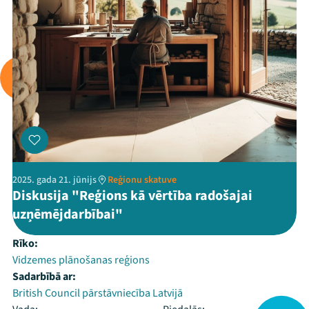
2025. gada 21. jūnijs
Reģionu skatuve
Diskusija "Reģions kā vērtība radošajai
uzņēmējdarbībai"
Rīko:
Vidzemes plānošanas reģions
Sadarbībā ar:
British Council pārstāvniecība Latvijā