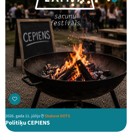
Threads
Facebook
Youtube
X
Instagram
Flick
TikTok
2026. gada 11. jūlijs
Skatuve DOTS
Politiķu CEPIENS