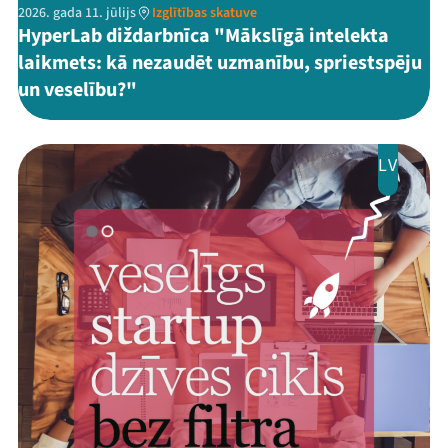
2026. gada 11. jūlijs
Izglītības skatuve
HyperLab diždarbnīca "Mākslīgā intelekta
laikmets: kā nezaudēt uzmanību, spriestspēju
un veselību?"
LV