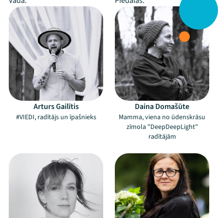
Vada:
Piedalās:
Arturs Gailītis
Daina Domašūte
#VIEDI, radītājs un īpašnieks
Mamma, viena no ūdenskrāsu
zīmola "DeepDeepLight"
radītājām