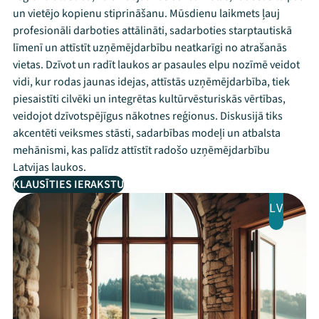
un vietējo kopienu stiprināšanu. Mūsdienu laikmets ļauj
profesionāli darboties attālināti, sadarboties starptautiskā
līmenī un attīstīt uzņēmējdarbību neatkarīgi no atrašanās
vietas. Dzīvot un radīt laukos ar pasaules elpu nozīmē veidot
vidi, kur rodas jaunas idejas, attīstās uzņēmējdarbība, tiek
piesaistīti cilvēki un integrētas kultūrvēsturiskās vērtības,
veidojot dzīvotspējīgus nākotnes reģionus. Diskusijā tiks
akcentēti veiksmes stāsti, sadarbības modeļi un atbalsta
mehānismi, kas palīdz attīstīt radošo uzņēmējdarbību
Latvijas laukos.
KLAUSĪTIES IERAKSTU
LV