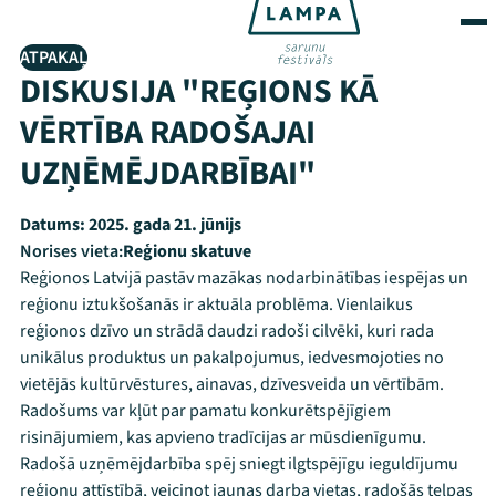
ATPAKAĻ
DISKUSIJA "REĢIONS KĀ
VĒRTĪBA RADOŠAJAI
UZŅĒMĒJDARBĪBAI"
Datums:
2025. gada 21. jūnijs
Norises vieta:
Reģionu skatuve
Reģionos Latvijā pastāv mazākas nodarbinātības iespējas un
reģionu iztukšošanās ir aktuāla problēma. Vienlaikus
reģionos dzīvo un strādā daudzi radoši cilvēki, kuri rada
unikālus produktus un pakalpojumus, iedvesmojoties no
vietējās kultūrvēstures, ainavas, dzīvesveida un vērtībām.
Radošums var kļūt par pamatu konkurētspējīgiem
risinājumiem, kas apvieno tradīcijas ar mūsdienīgumu.
Radošā uzņēmējdarbība spēj sniegt ilgtspējīgu ieguldījumu
reģionu attīstībā, veicinot jaunas darba vietas, radošās telpas