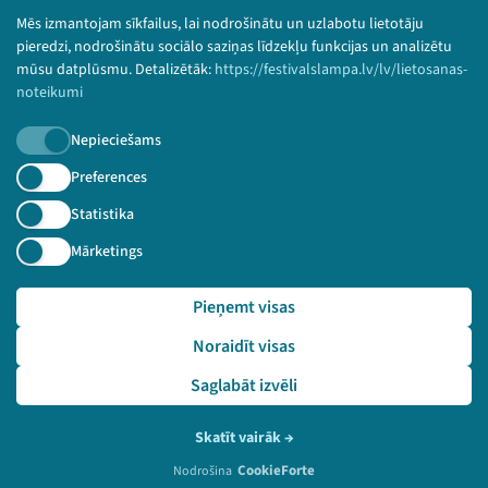
Bērnu aizsardzības politika
Mēs izmantojam sīkfailus, lai nodrošinātu un uzlabotu lietotāju
© 2026 Sarunu festivāls LAMPA Visas tiesības
pieredzi, nodrošinātu sociālo saziņas līdzekļu funkcijas un analizētu
paturētas.
mūsu datplūsmu. Detalizētāk:
https://festivalslampa.lv/lv/lietosanas-
noteikumi
Nepieciešams
Piesakies jaunumiem!
Preferences
Statistika
Nepalaid garām aktuālāko informāciju!
Mārketings
Pieņemt visas
Pieteikties
Noraidīt visas
🔗 https://festivalslampa.lv/lv/video-arhivs/2811
Saglabāt izvēli
Skatīt vairāk
→
CookieForte
Nodrošina