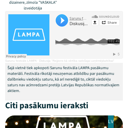
dizainere, zīmola "VASKALA"
Festivāls
izveidotāja
Programma
Arhīvs
Viņi bija LAMPĀ 2026
Jaunumi
Sarunu festivāls LAMPA
·
Diskusija "Reģions kā vērtība radošajai uzņēmējdarbībai"
Šajā vietnē tiek apkopoti Sarunu festivāla LAMPA pasākumu
Ziedo
materiāli. Festivāla rīkotāji neuzņemas atbildību par pasākumu
dalībnieku viedokļu saturu, kā arī nerediģē to, ciktāl viedokļu
Veikals
saturs nav acīmredzami pretējs Latvijas Republikas normatīvajiem
aktiem.
Kontakti
Citi pasākumu ieraksti
LV