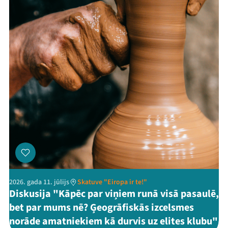
2026. gada 11. jūlijs
Skatuve "Eiropa ir te!"
Diskusija "Kāpēc par viņiem runā visā pasaulē,
bet par mums nē? Ģeogrāfiskās izcelsmes
norāde amatniekiem kā durvis uz elites klubu"