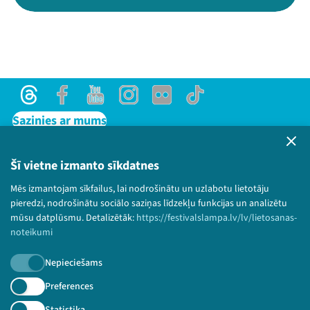
Threads
Facebook
Youtube
Instagram
Flick
TikTok
Sazinies ar mums
Privātuma politika
Lietošanas noteikumi un sīkdatņu politika
Šī vietne izmanto sīkdatnes
Bērnu aizsardzības politika
Mēs izmantojam sīkfailus, lai nodrošinātu un uzlabotu lietotāju
© 2026 Sarunu festivāls LAMPA Visas tiesības
pieredzi, nodrošinātu sociālo saziņas līdzekļu funkcijas un analizētu
paturētas.
mūsu datplūsmu. Detalizētāk:
https://festivalslampa.lv/lv/lietosanas-
noteikumi
Nepieciešams
Piesakies jaunumiem!
Preferences
Statistika