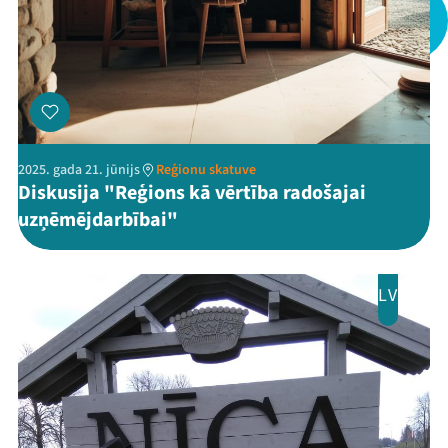
Mana programma
Festivāls
2025. gada 21. jūnijs
Reģionu skatuve
Programma
Diskusija "Reģions kā vērtība radošajai
uzņēmējdarbībai"
Arhīvs
Viņi bija LAMPĀ 2026
LV
Jaunumi
Ziedo
Veikals