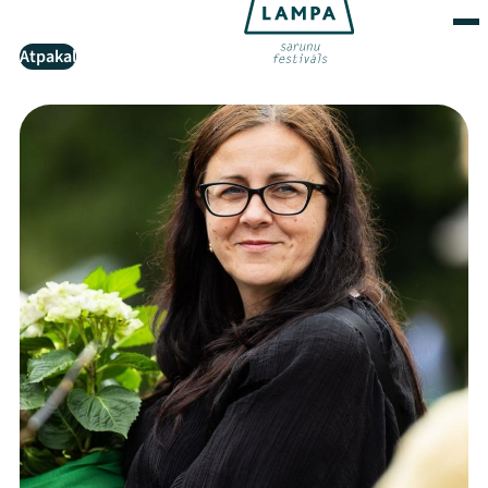
Atpakaļ