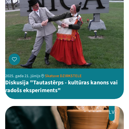
Kontakti
Threads
Facebook
Youtube
X
Instagram
Flick
TikTok
2025. gada 21. jūnijs
Skatuve DZIRKSTELE
Diskusija "Tautastērps - kultūras kanons vai
radošs eksperiments"
LV