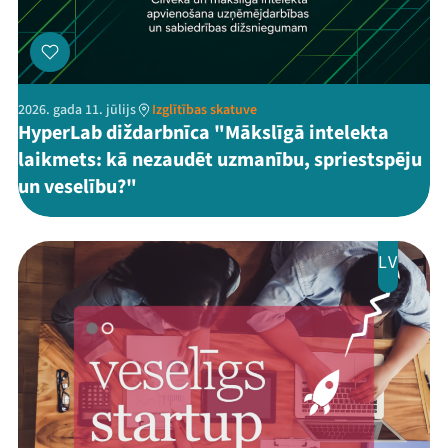
2026. gada 11. jūlijs
Izglītības skatuve
HyperLab diždarbnīca "Mākslīgā intelekta
laikmets: kā nezaudēt uzmanību, spriestspēju
un veselību?"
LV