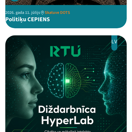
Jaunumi
2026. gada 11. jūlijs
Skatuve DOTS
Politiķu CEPIENS
Ziedo
Veikals
LV
Kontakti
Threads
Facebook
Youtube
X
Instagram
Flick
TikTok