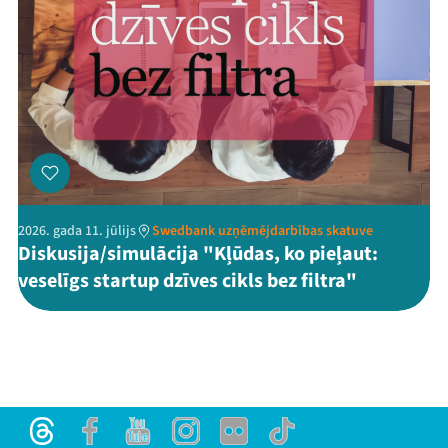
2026. gada 11. jūlijs
Swedbank uzņēmējdarbības skatuve
Diskusija/simulācija "Kļūdas, ko pieļaut:
veselīgs startup dzīves cikls bez filtra"
Threads
Facebook
Youtube
Instagram
Flick
TikTok