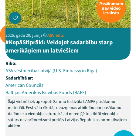
Pasākumam
nav video
ieraksta
2025. gada 20. jūnijs
ASV telts
#KopāStiprāki: Veidojot sadarbību starp
amerikāņiem un latviešiem
Rīko:
ASV vēstniecība Latvijā (U.S. Embassy in Riga)
Sadarbībā ar:
American Councils
Baltijas-Amerikas Brīvības Fonds (BAFF)
Šajā vietnē tiek apkopoti Sarunu festivāla LAMPA pasākumu
materiāli. Festivāla rīkotāji neuzņemas atbildību par pasākumu
dalībnieku viedokļu saturu, kā arī nerediģē to, ciktāl viedokļu
saturs nav acīmredzami pretējs Latvijas Republikas normatīvajiem
aktiem.