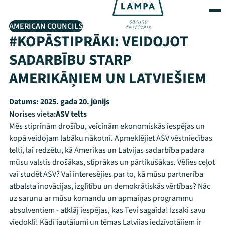
AMERICAN COUNCILS
#KOPĀSTIPRĀKI: VEIDOJOT
SADARBĪBU STARP
AMERIKĀŅIEM UN LATVIEŠIEM
Datums:
2025. gada 20. jūnijs
Norises vieta:
ASV telts
Mēs stiprinām drošību, veicinām ekonomiskās iespējas un
kopā veidojam labāku nākotni. Apmeklējiet ASV vēstniecības
telti, lai redzētu, kā Amerikas un Latvijas sadarbība padara
mūsu valstis drošākas, stiprākas un pārtikušākas. Vēlies ceļot
vai studēt ASV? Vai interesējies par to, kā mūsu partnerība
atbalsta inovācijas, izglītību un demokrātiskās vērtības? Nāc
uz sarunu ar mūsu komandu un apmaiņas programmu
absolventiem - atklāj iespējas, kas Tevi sagaida! Izsaki savu
viedokli! Kādi jautājumi un tēmas Latvijas iedzīvotājiem ir