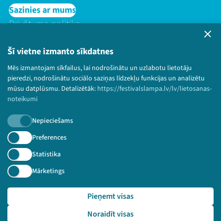
Sazinies ar mums
Privātuma politika
Lietošanas noteikumi un sīkdatņu politika
Bērnu aizsardzības politika
Šī vietne izmanto sīkdatnes
© 2026 Sarunu festivāls LAMPA Visas tiesības
Mēs izmantojam sīkfailus, lai nodrošinātu un uzlabotu lietotāju
paturētas.
pieredzi, nodrošinātu sociālo saziņas līdzekļu funkcijas un analizētu
mūsu datplūsmu. Detalizētāk:
https://festivalslampa.lv/lv/lietosanas-
noteikumi
Nepieciešams
Piesakies jaunumiem!
Preferences
Nepalaid garām aktuālāko informāciju!
Statistika
Mārketings
Pieņemt visas
Pieteikties
Noraidīt visas
🔗 https://festivalslampa.lv/lv/video-arhivs/2803?sp