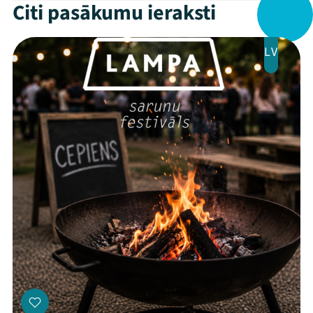
Citi pasākumu ieraksti
LV
Mana programma
Festivāls
Programma
Arhīvs
Viņi bija LAMPĀ 2026