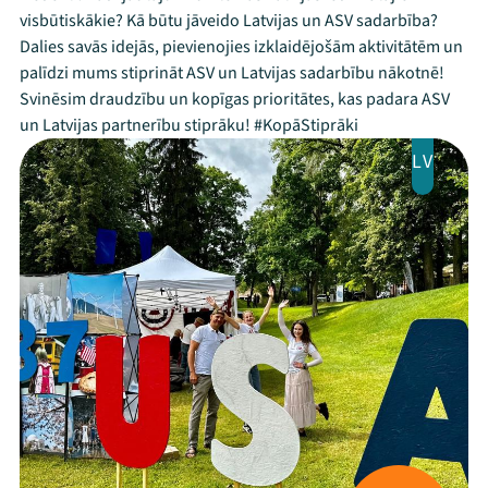
visbūtiskākie? Kā būtu jāveido Latvijas un ASV sadarbība?
Dalies savās idejās, pievienojies izklaidējošām aktivitātēm un
palīdzi mums stiprināt ASV un Latvijas sadarbību nākotnē!
Svinēsim draudzību un kopīgas prioritātes, kas padara ASV
un Latvijas partnerību stiprāku! #KopāStiprāki
LV