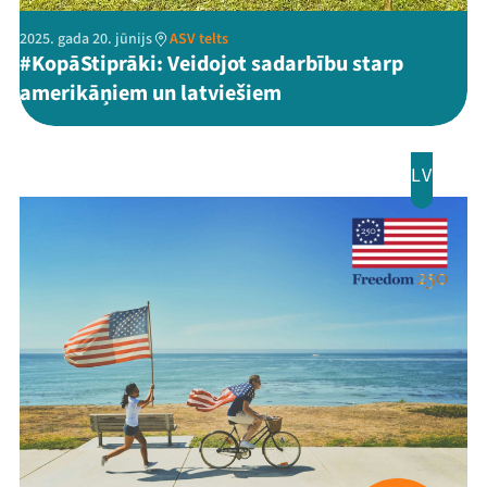
2025. gada 20. jūnijs
ASV telts
#KopāStiprāki: Veidojot sadarbību starp
amerikāņiem un latviešiem
LV