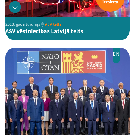
ieraksta
2023. gada 9. jūnijs
ASV telts
ASV vēstniecības Latvijā telts
Threads
Facebook
Youtube
X
Instagram
Flick
TikTok
EN