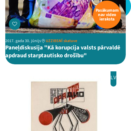
Pasākumam
nav video
ieraksta
2017. gada 30. jūnijs
UZZIBSNĪ skatuve
Paneļdiskusija "Kā korupcija valsts pārvaldē
apdraud starptautisko drošību"
LV