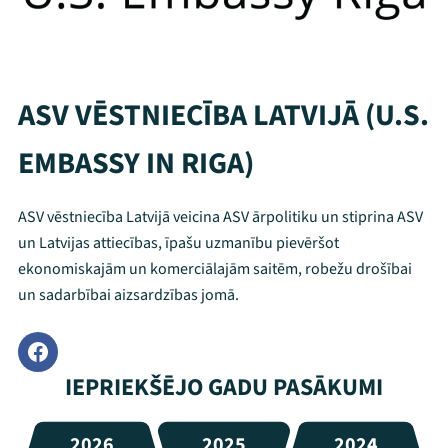
ASV VĒSTNIECĪBA LATVIJĀ (U.S.
EMBASSY IN RIGA)
ASV vēstniecība Latvijā veicina ASV ārpolitiku un stiprina ASV
un Latvijas attiecības, īpašu uzmanību pievēršot
ekonomiskajām un komerciālajām saitēm, robežu drošībai
un sadarbībai aizsardzības jomā.
IEPRIEKŠĒJO GADU PASĀKUMI
2026
2025
2024