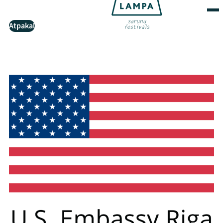
Atpakaļ