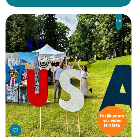
LV
Pasākumam
nav video
ieraksta