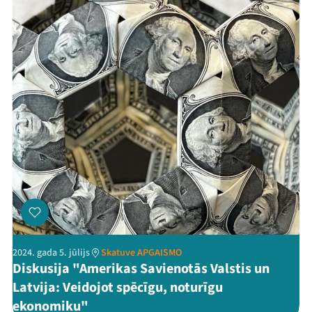
2024. gada 5. jūlijs
Skatuve APGAISMO
Diskusija "Amerikas Savienotās Valstis un
Latvija: Veidojot spēcīgu, noturīgu
ekonomiku"