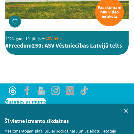
Pasākumam
nav video
ieraksta
2026. gada 10. jūlijs
ASV telts
#Freedom250: ASV Vēstniecības Latvijā telts
Threads
Facebook
Youtube
Instagram
Flick
TikTok
Sazinies ar mums
Privātuma politika
Lietošanas noteikumi un sīkdatņu politika
Šī vietne izmanto sīkdatnes
Bērnu aizsardzības politika
Mēs izmantojam sīkfailus, lai nodrošinātu un uzlabotu lietotāju