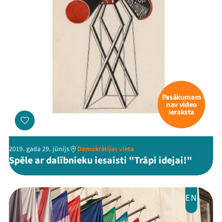
Pasākumam
nav video
ieraksta
2019. gada 29. jūnijs
Demokrātijas vieta
Spēle ar dalībnieku iesaisti "Trāpi idejai!"
EN