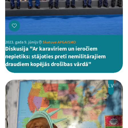
2023. gada 9. jūnijs
Skatuve APGAISMO
Diskusija "Ar karavīriem un ieročiem
nepietiks: stājoties pretī nemilitārajiem
draudiem kopējās drošības vārdā"
LV