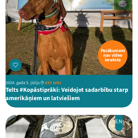
Pasākumam
nav video
ieraksta
2024. gada 5. jūlijs
ASV telts
Telts #Kopāstiprāki: Veidojot sadarbību starp
amerikāņiem un latviešiem
EN