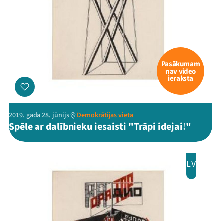
Pasākumam
nav video
ieraksta
2019. gada 28. jūnijs
Demokrātijas vieta
Spēle ar dalībnieku iesaisti "Trāpi idejai!"
LV