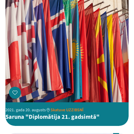
2021. gada 20. augusts
Skatuve UZZIBSNĪ
Saruna "Diplomātija 21. gadsimtā"