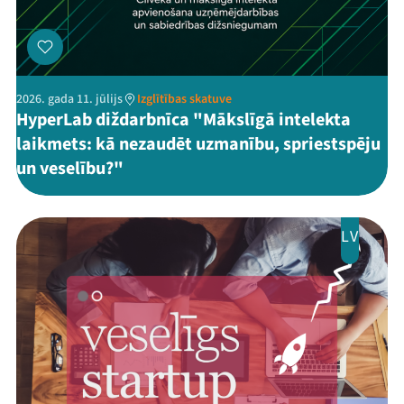
2026. gada 11. jūlijs
Izglītības skatuve
HyperLab diždarbnīca "Mākslīgā intelekta
laikmets: kā nezaudēt uzmanību, spriestspēju
un veselību?"
LV