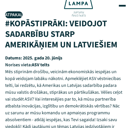
ATPAKAĻ
#KOPĀSTIPRĀKI: VEIDOJOT
SADARBĪBU STARP
AMERIKĀŅIEM UN LATVIEŠIEM
Datums:
2025. gada 20. jūnijs
Norises vieta:
ASV telts
Mēs stiprinām drošību, veicinām ekonomiskās iespējas un
kopā veidojam labāku nākotni. Apmeklējiet ASV vēstniecības
telti, lai redzētu, kā Amerikas un Latvijas sadarbība padara
mūsu valstis drošākas, stiprākas un pārtikušākas. Vēlies ceļot
vai studēt ASV? Vai interesējies par to, kā mūsu partnerība
atbalsta inovācijas, izglītību un demokrātiskās vērtības? Nāc
uz sarunu ar mūsu komandu un apmaiņas programmu
absolventiem - atklāj iespējas, kas Tevi sagaida! Izsaki savu
viedokli! Kādi jautājumi un tēmas Latvijas iedzīvotājiem ir