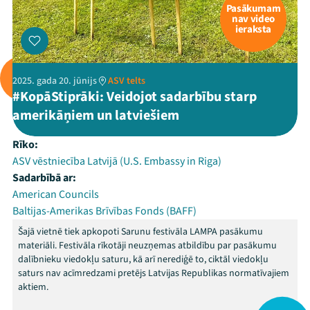
Pasākumam
nav video
ieraksta
2025. gada 20. jūnijs
ASV telts
#KopāStiprāki: Veidojot sadarbību starp
amerikāņiem un latviešiem
Rīko:
ASV vēstniecība Latvijā (U.S. Embassy in Riga)
Sadarbībā ar:
American Councils
Baltijas-Amerikas Brīvības Fonds (BAFF)
Šajā vietnē tiek apkopoti Sarunu festivāla LAMPA pasākumu
materiāli. Festivāla rīkotāji neuzņemas atbildību par pasākumu
dalībnieku viedokļu saturu, kā arī nerediģē to, ciktāl viedokļu
saturs nav acīmredzami pretējs Latvijas Republikas normatīvajiem
aktiem.