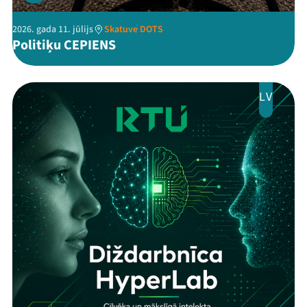
Jaunumi
2026. gada 11. jūlijs
Skatuve DOTS
Politiķu CEPIENS
Ziedo
Veikals
LV
Kontakti
Threads
Facebook
Youtube
X
Instagram
Flick
TikTok