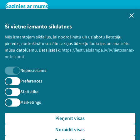
Sazinies ar mums
Privātuma politika
Lietošanas noteikumi un sīkdatņu politika
Šī vietne izmanto sīkdatnes
Bērnu aizsardzības politika
Mēs izmantojam sīkfailus, lai nodrošinātu un uzlabotu lietotāju
© 2026 Sarunu festivāls LAMPA Visas tiesības
pieredzi, nodrošinātu sociālo saziņas līdzekļu funkcijas un analizētu
paturētas.
mūsu datplūsmu. Detalizētāk:
https://festivalslampa.lv/lv/lietosanas-
noteikumi
Nepieciešams
Piesakies jaunumiem!
Preferences
Statistika
Nepalaid garām aktuālāko informāciju!
Mārketings
Pieņemt visas
Pieteikties
Noraidīt visas
🔗 https://festivalslampa.lv/lv/video-arhivs/2803