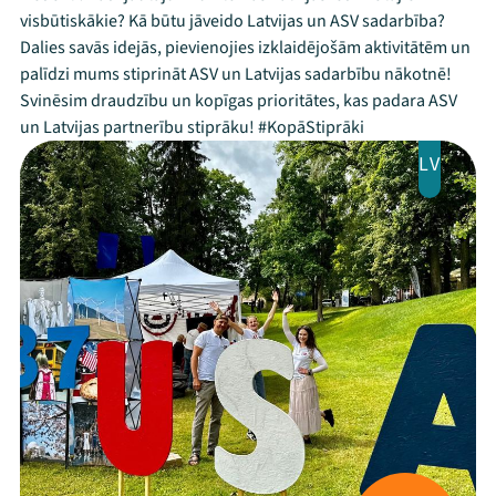
visbūtiskākie? Kā būtu jāveido Latvijas un ASV sadarbība?
Dalies savās idejās, pievienojies izklaidējošām aktivitātēm un
palīdzi mums stiprināt ASV un Latvijas sadarbību nākotnē!
Svinēsim draudzību un kopīgas prioritātes, kas padara ASV
un Latvijas partnerību stiprāku! #KopāStiprāki
LV