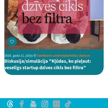
2026. gada 11. jūlijs
Swedbank uzņēmējdarbības skatuve
Diskusija/simulācija "Kļūdas, ko pieļaut:
veselīgs startup dzīves cikls bez filtra"
Threads
Facebook
Youtube
Instagram
Flick
TikTok