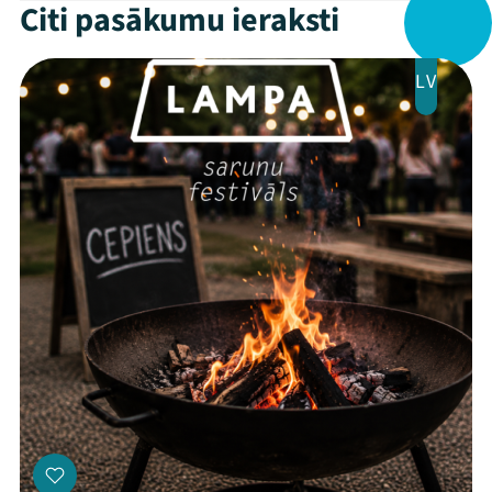
Citi pasākumu ieraksti
LV
Mana programma
Festivāls
Programma
Arhīvs
Viņi bija LAMPĀ 2026