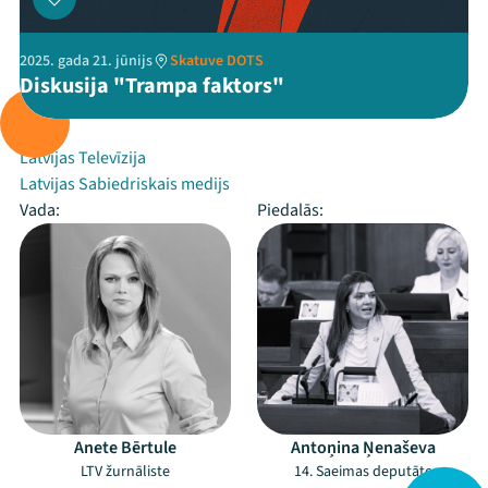
2025. gada 21. jūnijs
Skatuve DOTS
Diskusija "Trampa faktors"
Rīko:
Latvijas Televīzija
Latvijas Sabiedriskais medijs
Vada:
Piedalās:
Anete Bērtule
Antoņina Ņenaševa
LTV žurnāliste
14. Saeimas deputāte