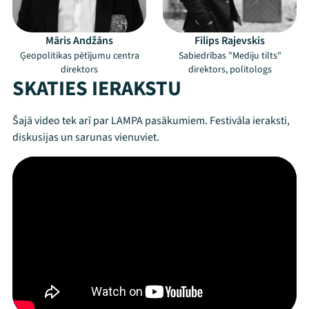
Māris Andžāns
Filips Rajevskis
Ģeopolitikas pētījumu centra
Sabiedrības "Mediju tilts"
direktors
direktors, politologs
SKATIES IERAKSTU
Šajā video tek arī par LAMPA pasākumiem. Festivāla ieraksti,
diskusijas un sarunas vienuviet.
Mana programma