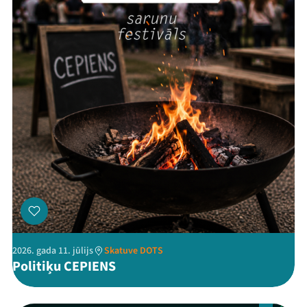
Threads
Facebook
Youtube
X
Instagram
Flick
TikTok
2026. gada 11. jūlijs
Skatuve DOTS
Politiķu CEPIENS