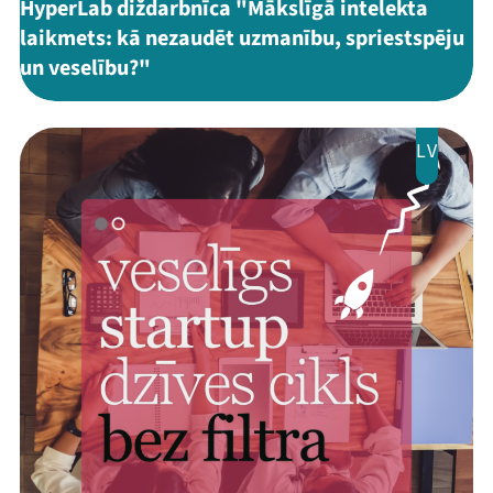
HyperLab diždarbnīca "Mākslīgā intelekta
laikmets: kā nezaudēt uzmanību, spriestspēju
un veselību?"
LV