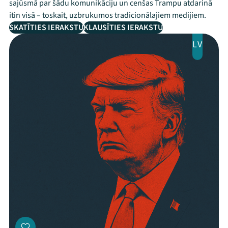
sajūsmā par šādu komunikāciju un cenšas Trampu atdarinā
itin visā – toskait, uzbrukumos tradicionālajiem medijiem.
SKATĪTIES IERAKSTU
KLAUSĪTIES IERAKSTU
LV