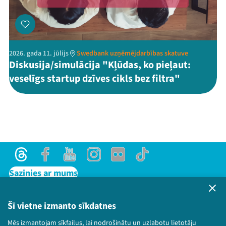
2026. gada 11. jūlijs
Swedbank uzņēmējdarbības skatuve
Diskusija/simulācija "Kļūdas, ko pieļaut:
veselīgs startup dzīves cikls bez filtra"
Threads
Facebook
Youtube
Instagram
Flick
TikTok
Sazinies ar mums
Privātuma politika
Lietošanas noteikumi un sīkdatņu politika
Šī vietne izmanto sīkdatnes
Bērnu aizsardzības politika
Mēs izmantojam sīkfailus, lai nodrošinātu un uzlabotu lietotāju