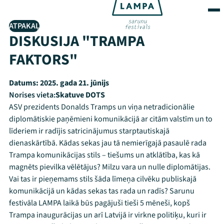
ATPAKAĻ
DISKUSIJA "TRAMPA
FAKTORS"
Datums:
2025. gada 21. jūnijs
Norises vieta:
Skatuve DOTS
ASV prezidents Donalds Tramps un viņa netradicionālie
diplomātiskie paņēmieni komunikācijā ar citām valstīm un to
līderiem ir radījis satricinājumus starptautiskajā
dienaskārtībā. Kādas sekas jau tā nemierīgajā pasaulē rada
Trampa komunikācijas stils – tiešums un atklātība, kas kā
magnēts pievilka vēlētājus? Milzu vara un nulle diplomātijas.
Vai tas ir pieņemams stils šāda līmeņa cilvēku publiskajā
komunikācijā un kādas sekas tas rada un radīs? Sarunu
festivāla LAMPA laikā būs pagājuši tieši 5 mēneši, kopš
Trampa inaugurācijas un arī Latvijā ir virkne politiķu, kuri ir