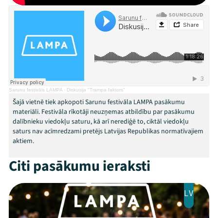
Festivāls
Programma
Arhīvs
Viņi bija LAMPĀ 2026
Jaunumi
Sarunu festivāls LAMPA
·
Diskusija "Trampa faktors"
Šajā vietnē tiek apkopoti Sarunu festivāla LAMPA pasākumu
Ziedo
materiāli. Festivāla rīkotāji neuzņemas atbildību par pasākumu
dalībnieku viedokļu saturu, kā arī nerediģē to, ciktāl viedokļu
saturs nav acīmredzami pretējs Latvijas Republikas normatīvajiem
Veikals
aktiem.
Kontakti
Citi pasākumu ieraksti
LV