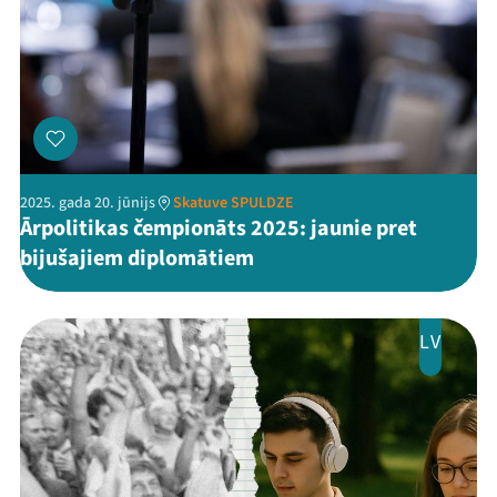
Viņi bija LAMPĀ 2026
Jaunumi
Ziedo
Veikals
2025. gada 20. jūnijs
Skatuve SPULDZE
Ārpolitikas čempionāts 2025: jaunie pret
Kontakti
bijušajiem diplomātiem
LV