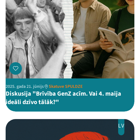
Threads
Facebook
Youtube
X
Instagram
Flick
TikTok
2025. gada 21. jūnijs
Skatuve SPULDZE
Diskusija "Brīvība GenZ acīm. Vai 4. maija
ideāli dzīvo tālāk?"
LV