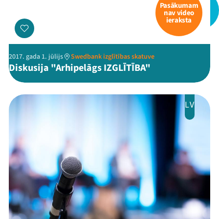
Pasākumam
nav video
ieraksta
2017. gada 1. jūlijs
Swedbank izglītības skatuve
Diskusija "Arhipelāgs IZGLĪTĪBA"
LV
Mana programma
Festivāls
Programma
Arhīvs