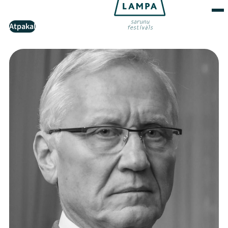
Atpakaļ