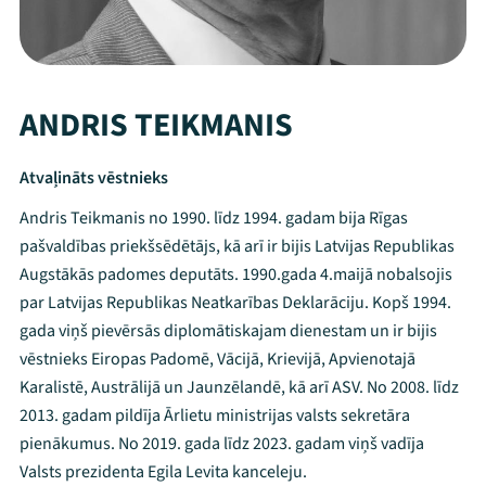
ANDRIS TEIKMANIS
Atvaļināts vēstnieks
Andris Teikmanis no 1990. līdz 1994. gadam bija Rīgas
pašvaldības priekšsēdētājs, kā arī ir bijis Latvijas Republikas
Augstākās padomes deputāts. 1990.gada 4.maijā nobalsojis
par Latvijas Republikas Neatkarības Deklarāciju. Kopš 1994.
gada viņš pievērsās diplomātiskajam dienestam un ir bijis
vēstnieks Eiropas Padomē, Vācijā, Krievijā, Apvienotajā
Karalistē, Austrālijā un Jaunzēlandē, kā arī ASV. No 2008. līdz
2013. gadam pildīja Ārlietu ministrijas valsts sekretāra
pienākumus. No 2019. gada līdz 2023. gadam viņš vadīja
Valsts prezidenta Egila Levita kanceleju.