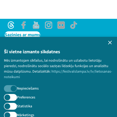
Threads
Facebook
Youtube
Instagram
Flick
TikTok
Sazinies ar mums
Privātuma politika
Lietošanas noteikumi un sīkdatņu politika
Šī vietne izmanto sīkdatnes
Bērnu aizsardzības politika
Mēs izmantojam sīkfailus, lai nodrošinātu un uzlabotu lietotāju
© 2026 Sarunu festivāls LAMPA Visas tiesības
pieredzi, nodrošinātu sociālo saziņas līdzekļu funkcijas un analizētu
paturētas.
mūsu datplūsmu. Detalizētāk:
https://festivalslampa.lv/lv/lietosanas-
noteikumi
Nepieciešams
Piesakies jaunumiem!
Preferences
Statistika
Nepalaid garām aktuālāko informāciju!
Mārketings