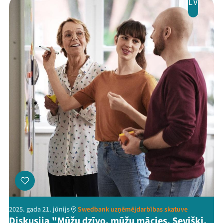
LV
2025. gada 21. jūnijs
Swedbank uzņēmējdarbības skatuve
Diskusija "Mūžu dzīvo, mūžu mācies. Sevišķi,