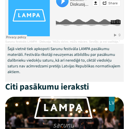
Programma
Arhīvs
Viņi bija LAMPĀ 2026
Sarunu festivāls LAMPA
·
Diskusija "Mūžu dzīvo, mūžu mācies. Sevišķi, ja esi vadītājs."
Šajā vietnē tiek apkopoti Sarunu festivāla LAMPA pasākumu
Jaunumi
materiāli. Festivāla rīkotāji neuzņemas atbildību par pasākumu
dalībnieku viedokļu saturu, kā arī nerediģē to, ciktāl viedokļu
Ziedo
saturs nav acīmredzami pretējs Latvijas Republikas normatīvajiem
aktiem.
Veikals
Citi pasākumu ieraksti
Kontakti
LV