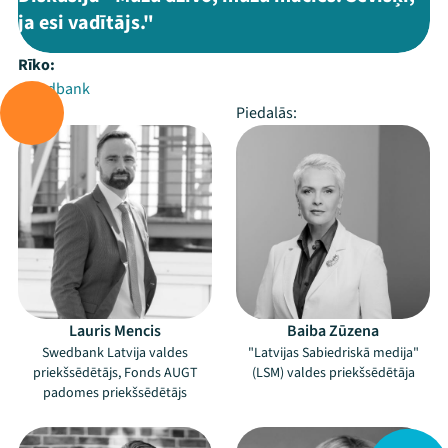
ja esi vadītājs."
Rīko:
Swedbank
Vada:
Piedalās:
Lauris Mencis
Baiba Zūzena
Swedbank Latvija valdes
"Latvijas Sabiedriskā medija"
priekšsēdētājs, Fonds AUGT
(LSM) valdes priekšsēdētāja
padomes priekšsēdētājs