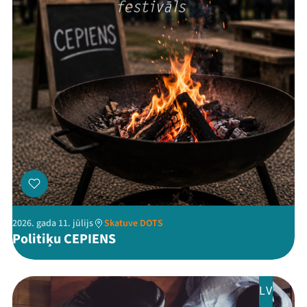
Threads
Facebook
Youtube
X
Instagram
Flick
TikTok
2026. gada 11. jūlijs
Skatuve DOTS
Politiķu CEPIENS
LV