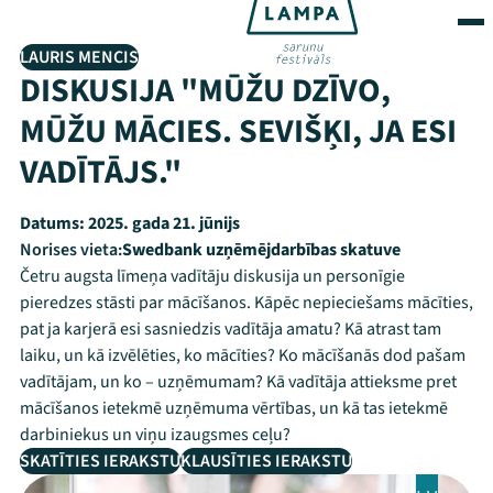
LAURIS MENCIS
DISKUSIJA "MŪŽU DZĪVO,
MŪŽU MĀCIES. SEVIŠĶI, JA ESI
VADĪTĀJS."
Datums:
2025. gada 21. jūnijs
Norises vieta:
Swedbank uzņēmējdarbības skatuve
Četru augsta līmeņa vadītāju diskusija un personīgie
pieredzes stāsti par mācīšanos. Kāpēc nepieciešams mācīties,
pat ja karjerā esi sasniedzis vadītāja amatu? Kā atrast tam
laiku, un kā izvēlēties, ko mācīties? Ko mācīšanās dod pašam
vadītājam, un ko – uzņēmumam? Kā vadītāja attieksme pret
mācīšanos ietekmē uzņēmuma vērtības, un kā tas ietekmē
darbiniekus un viņu izaugsmes ceļu?
SKATĪTIES IERAKSTU
KLAUSĪTIES IERAKSTU