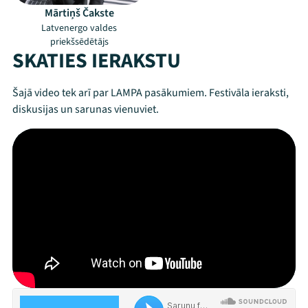
Mārtiņš Čakste
Latvenergo valdes
priekšsēdētājs
SKATIES IERAKSTU
Šajā video tek arī par LAMPA pasākumiem. Festivāla ieraksti,
diskusijas un sarunas vienuviet.
Mana programma
Festivāls