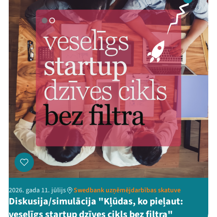
2026. gada 11. jūlijs
Swedbank uzņēmējdarbības skatuve
Diskusija/simulācija "Kļūdas, ko pieļaut:
veselīgs startup dzīves cikls bez filtra"