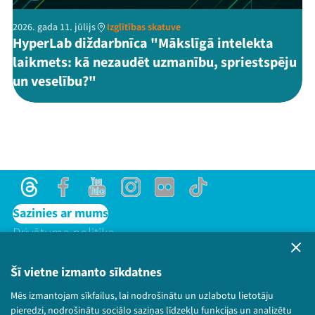
2026. gada 11. jūlijs
Izglītības skatuve
HyperLab diždarbnīca "Mākslīgā intelekta
laikmets: kā nezaudēt uzmanību, spriestspēju
un veselību?"
Threads
Facebook
Youtube
Instagram
Flick
TikTok
Sazinies ar mums
Privātuma politika
Lietošanas noteikumi un sīkdatņu politika
Bērnu aizsardzības politika
Šī vietne izmanto sīkdatnes
© 2026 Sarunu festivāls LAMPA Visas tiesības
Mēs izmantojam sīkfailus, lai nodrošinātu un uzlabotu lietotāju
paturētas.
pieredzi, nodrošinātu sociālo saziņas līdzekļu funkcijas un analizētu